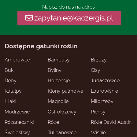
Napisz do nas na adres
zapytanie@kaczergis.pl
Dostępne gatunki roślin
Ambrowce
Bambusy
Brzozy
Buki
Byliny
Cisy
Dęby
Hortensje
Judaszowce
Katalpy
Klony palmowe
Laurowiśnie
Lilaki
Magnolie
Miłorzęby
Modrzewie
Ostrokrzewy
Pierisy
Różaneczniki
Róże
Róże David Austin
Świdośliwy
Tulipanowce
Wiśnie