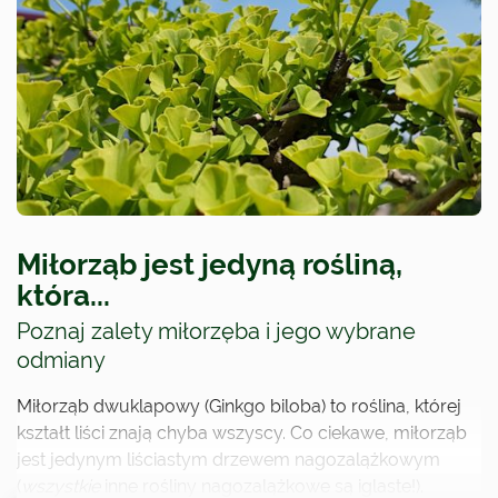
Miłorząb jest jedyną rośliną,
która...
Poznaj zalety miłorzęba i jego wybrane
odmiany
Miłorząb dwuklapowy (Ginkgo biloba) to roślina, której
kształt liści znają chyba wszyscy. Co ciekawe, miłorząb
jest jedynym liściastym drzewem nagozalążkowym
(
wszystkie
inne rośliny nagozalążkowe są iglaste!).