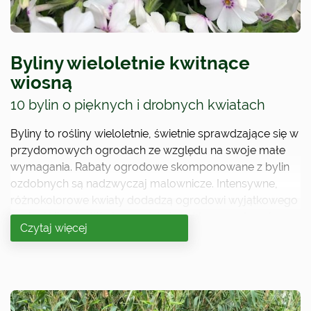
Byliny wieloletnie kwitnące
wiosną
10 bylin o pięknych i drobnych kwiatach
Byliny to rośliny wieloletnie, świetnie sprawdzające się w
przydomowych ogrodach ze względu na swoje małe
wymagania. Rabaty ogrodowe skomponowane z bylin
ozdobnych są nadzwyczaj malownicze. Intensywne,
różnokolorowe kwiaty dodadzą ogrodowi wyjątkowego
uroku i klimatu. Warto pamiętać, że kluczem do sukcesu
Czytaj więcej
w uprawie bylin jest odpowiednio dobrane stanowisko.