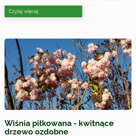
swoją mrozoodporność poradzą sobie w Twoim
Czytaj więcej
ogrodzie.
Wiśnia piłkowana - kwitnące
drzewo ozdobne