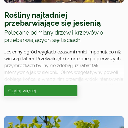
Rośliny najładniej
przebarwiające się jesienią
Polecane odmiany drzew i krzewów o
przebarwiających się liściach
Jesienny ogród wygląda czasami mniej imponująco niż
wiosną i latem. Przekwitnięte i zmrożone po pierwszych
przymrozkach byliny nie zdobią już rabat tak
intensywnie jak w sierpniu. Okres wegetatywny powoli
dobiega końca, a wraz z nim przemija widok intensywnie
zielonych przyrostów i pięknych, kolorowych kwiatów
Czytaj więcej
krzewów i drzew.