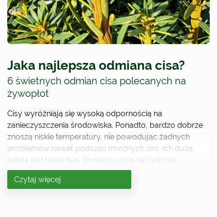
Jaka najlepsza odmiana cisa?
6 świetnych odmian cisa polecanych na
żywopłot
Cisy wyróżniają się wysoką odpornością na
zanieczyszczenia środowiska. Ponadto, bardzo dobrze
znoszą niskie temperatury, nie powodując żadnych
problemów nawet podczas mroźnych zim. Ich dużą
zaletą jest także fakt, że radzą sobie nie tylko na
słonecznych stanowiskach, lecz również na
Czytaj więcej
zacienionych. Cis może nie jest najszybciej rosnącą
rośliną, lecz wynagradza to eleganckim, dostojnym
wyglądem, bardzo wysoką tolerancją na cięcie. Cisy są