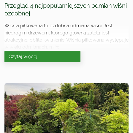
Przegląd 4 najpopularniejszych odmian wiśni
ozdobnej
Wiśnia piłkowana to ozdobna odmiana wiśni. Jest
niedrogim drzewem, którego główną zaletą jest
atrakcyjne, obfite kwitnienie. Wiśnia piłkowana występuje
w wielu odmianach, m.in:
Czytaj więcej