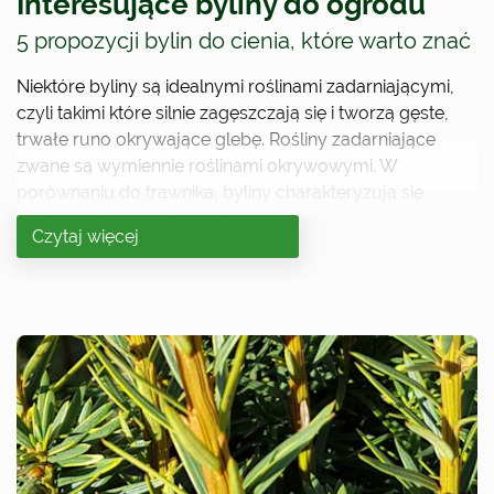
Interesujące byliny do ogrodu
5 propozycji bylin do cienia, które warto znać
Niektóre byliny są idealnymi roślinami zadarniającymi,
czyli takimi które silnie zagęszczają się i tworzą gęste,
trwałe runo okrywające glebę. Rośliny zadarniające
zwane są wymiennie roślinami okrywowymi. W
porównaniu do trawnika, byliny charakteryzują się
wyższą odpornością na okresowe susze. Jest to
Czytaj więcej
szczególnie istotna informacja dla właścicieli ogrodów,
którzy w miesiącach letnich wyjeżdżają na wakacje.
Mnogość gatunków i odmian bylin gwarantuje, że do
praktycznie każdego ogrodu można dobrać
odpowiednią roślinę.