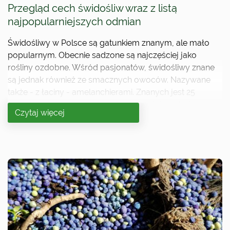
Przegląd cech świdośliw wraz z listą
najpopularniejszych odmian
Świdośliwy w Polsce są gatunkiem znanym, ale mało
popularnym. Obecnie sadzone są najczęściej jako
rośliny ozdobne. Wśród pasjonatów, świdośliwy znane
są jednak również ze smacznych owoców. Nazywane
także - z łaciny - amelanchierami. Znanych jest 25
gatunków tej rośliny, a do najpopularniejszych do
Czytaj więcej
należą: - a. alnifolia - świdośliwa olcholistna - a. arborea
- świdośliwa drzewiasta - a. canadensis (syn. lamarckii) -
świdośliwa kanadyjska (syn. Lamarcka) - a. laevis -
świdośliwa gładka