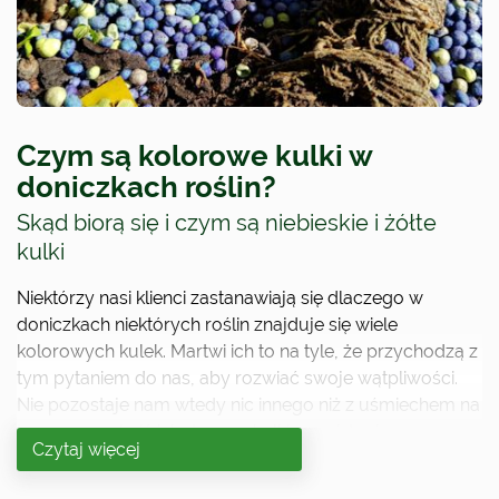
Czym są kolorowe kulki w
doniczkach roślin?
Skąd biorą się i czym są niebieskie i żółte
kulki
Niektórzy nasi klienci zastanawiają się dlaczego w
doniczkach niektórych roślin znajduje się wiele
kolorowych kulek. Martwi ich to na tyle, że przychodzą z
tym pytaniem do nas, aby rozwiać swoje wątpliwości.
Nie pozostaje nam wtedy nic innego niż z uśmiechem na
twarzy uspokoić ich, że owe kulki są w istocie
Czytaj więcej
granulowanym nawozem, którymi zasilone zostały
sadzonki roślin w donicach.