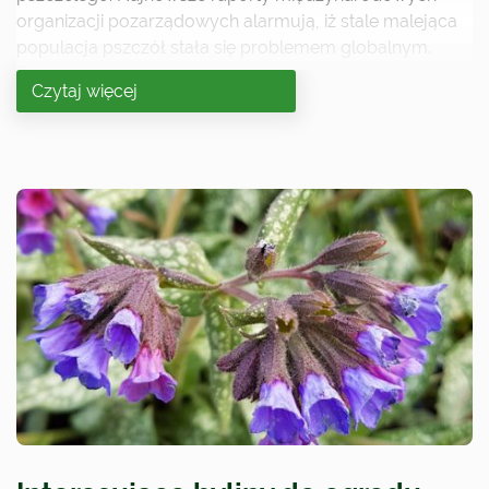
organizacji pozarządowych alarmują, iż stale malejąca
populacja pszczół stała się problemem globalnym.
Przedstawione w licznych raportach liczby mówią same
Czytaj więcej
za siebie: