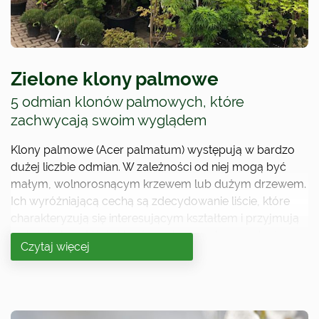
Zielone klony palmowe
5 odmian klonów palmowych, które
zachwycają swoim wyglądem
Klony palmowe (Acer palmatum) występują w bardzo
dużej liczbie odmian. W zależności od niej mogą być
małym, wolnorosnącym krzewem lub dużym drzewem.
Ich wyróżniającą cechą są zdecydowanie liście, które
charakteryzują się interesującym kształtem i przyjmują
piękne kolory. Liście klonów palmowych mogą być
Czytaj więcej
zielone, pomarańczowe, czerwone, burgundowe i
fioletowe. Klony lubią ziemię lekko kwaśną i wilgotną.
Wymagają stanowiska słonecznego lub lekko
zacienionego, które osłonięte jest od silnych wiatrów.