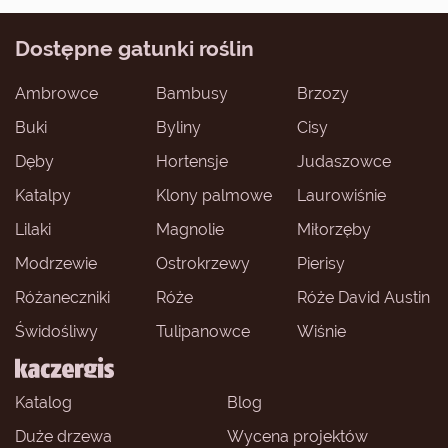
zimozielone. Cisy są trujące, wieć w przypadku, gdy
roślina ma rosnąć w ogrodzie, do którego dostęp mają
Dostępne gatunki roślin
dzieci lub zwierzęta, należy zachować ostrożność.
Ambrowce
Bambusy
Brzozy
Buki
Byliny
Cisy
Dęby
Hortensje
Judaszowce
Katalpy
Klony palmowe
Laurowiśnie
Lilaki
Magnolie
Miłorzęby
Modrzewie
Ostrokrzewy
Pierisy
Różaneczniki
Róże
Róże David Austin
Świdośliwy
Tulipanowce
Wiśnie
Katalog
Blog
Duże drzewa
Wycena projektów