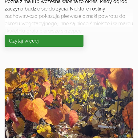
Późna zima lub wczesna wiosna to okres, kiedy ogród
zaczyna budzić się do życia. Niektóre rośliny
zachowawczo pokazują pierwsze oznaki powrotu do
okresu wegetacyjnego, inne są nieco śmielsze i w marcu
i kwietniu grają pierwsze skrzypce.
Czytaj więcej