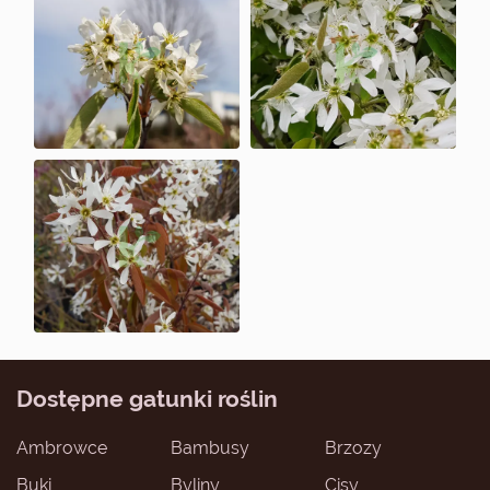
Dostępne gatunki roślin
Ambrowce
Bambusy
Brzozy
Buki
Byliny
Cisy