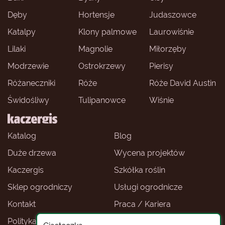
Dęby
Hortensje
Judaszowce
Katalpy
Klony palmowe
Laurowiśnie
Lilaki
Magnolie
Miłorzęby
Modrzewie
Ostrokrzewy
Pierisy
Różaneczniki
Róże
Róże David Austin
Świdośliwy
Tulipanowce
Wiśnie
Katalog
Blog
Duże drzewa
Wycena projektów
Kaczergis
Szkółka roślin
Sklep ogrodniczy
Usługi ogrodnicze
Kontakt
Praca / Kariera
Polityka prywatności
Ceny roślin