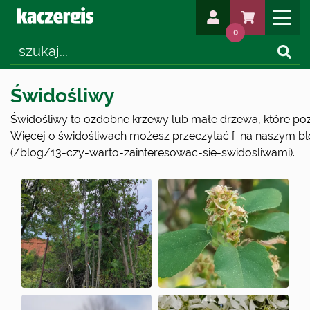
0
Świdośliwy
Świdośliwy to ozdobne krzewy lub małe drzewa, które p
Więcej o świdośliwach możesz przeczytać [_na naszym bl
(/blog/13-czy-warto-zainteresowac-sie-swidosliwami).