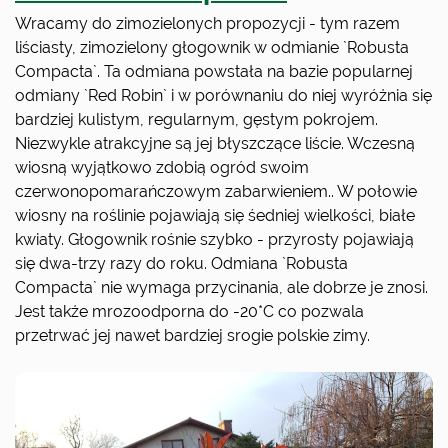
Wracamy do zimozielonych propozycji - tym razem
liściasty, zimozielony głogownik w odmianie `Robusta
Compacta`. Ta odmiana powstała na bazie popularnej
odmiany `Red Robin` i w porównaniu do niej wyróżnia się
bardziej kulistym, regularnym, gęstym pokrojem.
Niezwykle atrakcyjne są jej błyszczące liście. Wczesną
wiosną wyjątkowo zdobią ogród swoim
czerwonopomarańczowym zabarwieniem.. W połowie
wiosny na roślinie pojawiają się śedniej wielkości, białe
kwiaty. Głogownik rośnie szybko - przyrosty pojawiają
się dwa-trzy razy do roku. Odmiana `Robusta
Compacta` nie wymaga przycinania, ale dobrze je znosi.
Jest także mrozoodporna do -20*C co pozwala
przetrwać jej nawet bardziej srogie polskie zimy.