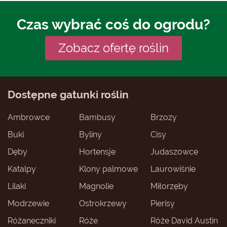
Czas wybrać coś do ogrodu?
Zobacz ofertę roślin
Dostępne gatunki roślin
Ambrowce
Bambusy
Brzozy
Buki
Byliny
Cisy
Dęby
Hortensje
Judaszowce
Katalpy
Klony palmowe
Laurowiśnie
Lilaki
Magnolie
Miłorzęby
Modrzewie
Ostrokrzewy
Pierisy
Różaneczniki
Róże
Róże David Austin