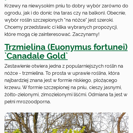
Krzewy na niewysokim pniu to dobry wybór zarówno do
ogrodu, jak i do donic (na taras czy na balkon). Obecnie,
wybór roślin szczepionych "na nóżce" jest szeroki.
Chcemy przedstawic ci kilka wybranych propozycji,
które mogą cię zainteresować. Zaczynamy!
Trzmielina (Euonymus fortunei)
`Canadale Gold`
Zestawienie otwiera jedna z popularniejszych roślin na
nóżce - trzmielina. To prosta w uprawie roślina, która
najbardziej znana jest w formie niskiego, płożącego
krzewu. W formie szczepionej na pniu, cieszy jasnymi,
żółto-zielonymi, zimozielonymi liśćmi. Odmiana ta jest w
pełni mrozoodporna.