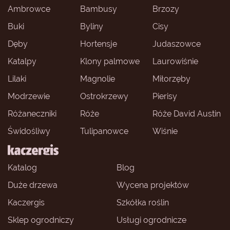
Ambrowce
Bambusy
Brzozy
Buki
Byliny
Cisy
Dęby
Hortensje
Judaszowce
Katalpy
Klony palmowe
Laurowiśnie
Lilaki
Magnolie
Miłorzęby
Modrzewie
Ostrokrzewy
Pierisy
Różaneczniki
Róże
Róże David Austin
Świdośliwy
Tulipanowce
Wiśnie
Katalog
Blog
Duże drzewa
Wycena projektów
Kaczergis
Szkółka roślin
Sklep ogrodniczy
Usługi ogrodnicze