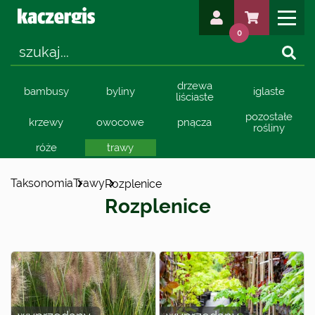
0
drzewa
bambusy
byliny
iglaste
liściaste
pozostałe
krzewy
owocowe
pnącza
rośliny
róże
trawy
Taksonomia
trawy
rozplenice
rozplenice