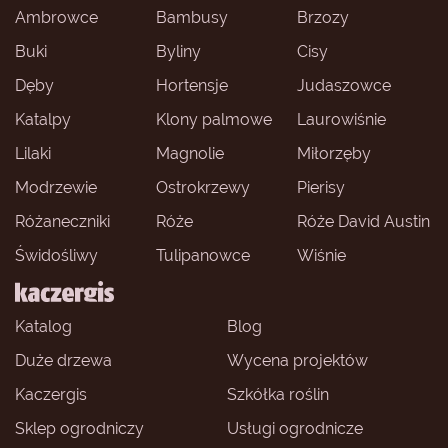
Ambrowce
Bambusy
Brzozy
Buki
Byliny
Cisy
Dęby
Hortensje
Judaszowce
Katalpy
Klony palmowe
Laurowiśnie
Lilaki
Magnolie
Miłorzęby
Modrzewie
Ostrokrzewy
Pierisy
Różaneczniki
Róże
Róże David Austin
Świdośliwy
Tulipanowce
Wiśnie
Katalog
Blog
Duże drzewa
Wycena projektów
Kaczergis
Szkółka roślin
Sklep ogrodniczy
Usługi ogrodnicze