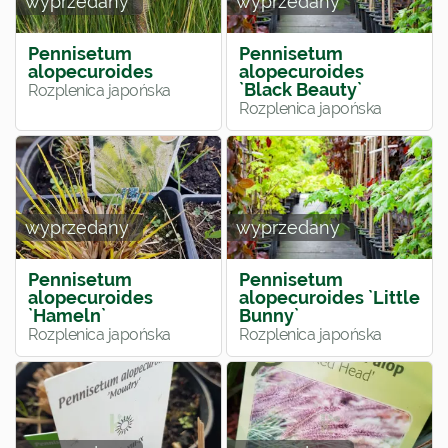
wyprzedany
wyprzedany
Pennisetum
Pennisetum
alopecuroides
alopecuroides
`Black Beauty`
Rozplenica japońska
Rozplenica japońska
wyprzedany
wyprzedany
Pennisetum
Pennisetum
alopecuroides
alopecuroides `Little
`Hameln`
Bunny`
Rozplenica japońska
Rozplenica japońska