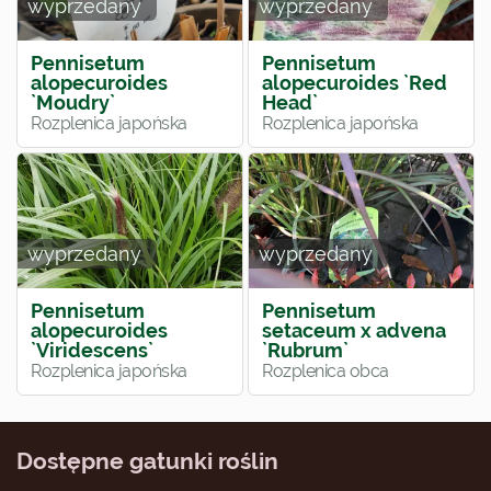
wyprzedany
wyprzedany
Pennisetum
Pennisetum
alopecuroides
alopecuroides `Red
`Moudry`
Head`
Rozplenica japońska
Rozplenica japońska
wyprzedany
wyprzedany
Pennisetum
Pennisetum
alopecuroides
setaceum x advena
`Viridescens`
`Rubrum`
Rozplenica japońska
Rozplenica obca
Dostępne gatunki roślin