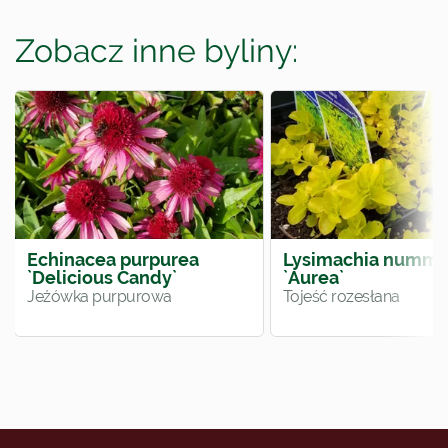
Zobacz inne byliny:
Echinacea purpurea
Lysimachia nummu
`Delicious Candy`
`Aurea`
Jeżówka purpurowa
Tojeść rozesłana