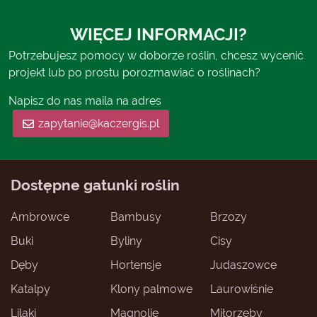
WIĘCEJ INFORMACJI?
Potrzebujesz pomocy w doborze roślin, chcesz wycenić
projekt lub po prostu porozmawiać o roślinach?
Napisz do nas maila na adres
zapytanie@kaczergis.pl
Dostępne gatunki roślin
Ambrowce
Bambusy
Brzozy
Buki
Byliny
Cisy
Dęby
Hortensje
Judaszowce
Katalpy
Klony palmowe
Laurowiśnie
Lilaki
Magnolie
Miłorzęby