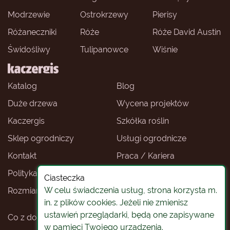
Modrzewie
Ostrokrzewy
Pierisy
Różaneczniki
Róże
Róże David Austin
Świdośliwy
Tulipanowce
Wiśnie
Katalog
Blog
Duże drzewa
Wycena projektów
Kaczergis
Szkółka roślin
Sklep ogrodniczy
Usługi ogrodnicze
Kontakt
Praca / Kariera
Polityka prywatności
Ceny roślin
Ciasteczka
W celu świadczenia usług, strona korzysta m.
Rozmiary roślin
Sklep ogrodniczy -
Wrocław
in. z plików cookies. Jeżeli nie zmienisz
ustawień przeglądarki, będą one zapisywane
Co z doniczkami
Rośliny na pniu
w pamięci Twojego urządzenia.