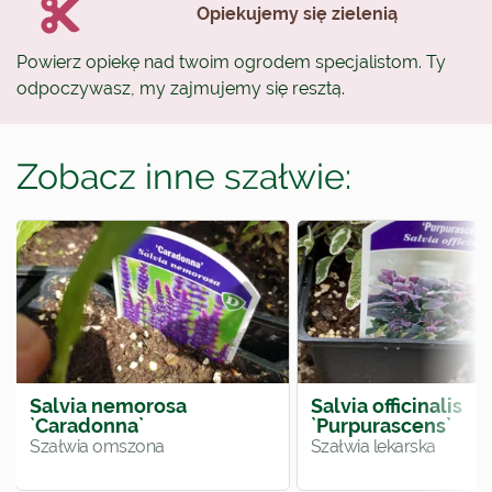
Opiekujemy się zielenią
Powierz opiekę nad twoim ogrodem specjalistom. Ty
odpoczywasz, my zajmujemy się resztą.
Zobacz inne szałwie:
Salvia nemorosa
Salvia officinalis
`Caradonna`
`Purpurascens`
Szałwia omszona
Szałwia lekarska