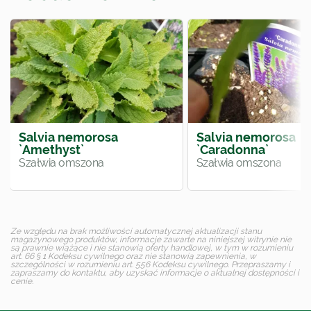
Salvia nemorosa
Salvia nemorosa
`Amethyst`
`Caradonna`
Szałwia omszona
Szałwia omszona
Ze względu na brak możliwości automatycznej aktualizacji stanu
magazynowego produktów, informacje zawarte na niniejszej witrynie nie
są prawnie wiążące i nie stanowią oferty handlowej, w tym w rozumieniu
art. 66 § 1 Kodeksu cywilnego oraz nie stanowią zapewnienia, w
szczególności w rozumieniu art. 556 Kodeksu cywilnego. Przepraszamy i
zapraszamy do kontaktu, aby uzyskać informacje o aktualnej dostępności i
cenie.