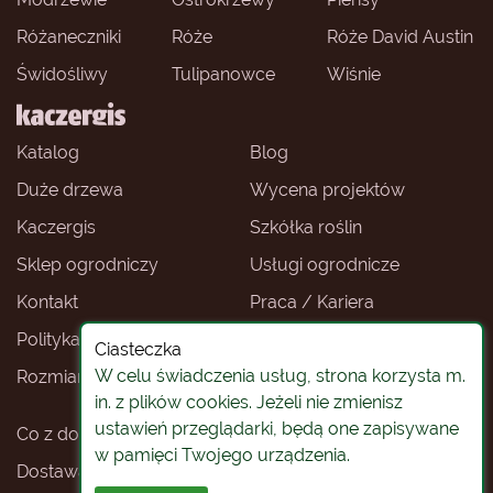
Różaneczniki
Róże
Róże David Austin
Świdośliwy
Tulipanowce
Wiśnie
Katalog
Blog
Duże drzewa
Wycena projektów
Kaczergis
Szkółka roślin
Sklep ogrodniczy
Usługi ogrodnicze
Kontakt
Praca / Kariera
Polityka prywatności
Ceny roślin
Ciasteczka
W celu świadczenia usług, strona korzysta m.
Rozmiary roślin
Sklep ogrodniczy -
Wrocław
in. z plików cookies. Jeżeli nie zmienisz
ustawień przeglądarki, będą one zapisywane
Co z doniczkami
Rośliny na pniu
w pamięci Twojego urządzenia.
Dostawa roślin
Koszty i warunki dostawy