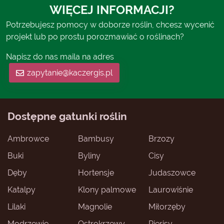
WIĘCEJ INFORMACJI?
Potrzebujesz pomocy w doborze roślin, chcesz wycenić
projekt lub po prostu porozmawiać o roślinach?
Napisz do nas maila na adres
zapytanie@kaczergis.pl
Dostępne gatunki roślin
Ambrowce
Bambusy
Brzozy
Buki
Byliny
Cisy
Dęby
Hortensje
Judaszowce
Katalpy
Klony palmowe
Laurowiśnie
Lilaki
Magnolie
Miłorzęby
Modrzewie
Ostrokrzewy
Pierisy