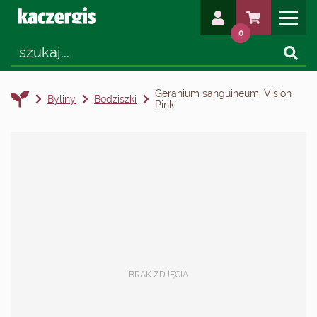
0
Geranium sanguineum `Vision
Byliny
Bodziszki
Pink`