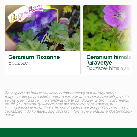
Geranium `Rozanne`
Geranium himalay
`Gravetye`
Bodziszek
Bodziszek himalajski
Ze względu na brak możliwości automatycznej aktualizacji stanu
magazynowego produktów, informacje zawarte na niniejszej witrynie nie
są prawnie wiążące i nie stanowią oferty handlowej, w tym w rozumieniu
art. 66 § 1 Kodeksu cywilnego oraz nie stanowią zapewnienia, w
szczególności w rozumieniu art. 556 Kodeksu cywilnego. Przepraszamy i
zapraszamy do kontaktu, aby uzyskać informacje o aktualnej dostępności i
cenie.