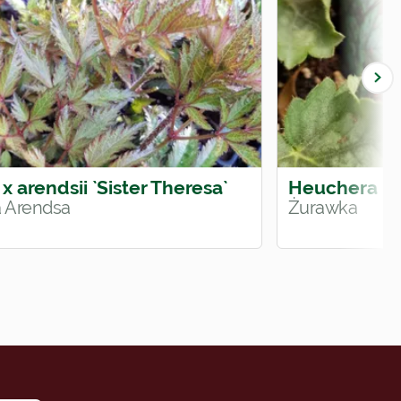
 x arendsii `Sister Theresa`
Heuchera `P
 Arendsa
Żurawka