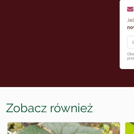
Jeś
no
Obi
prz
Zobacz również