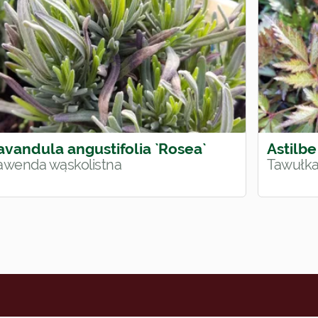
avandula angustifolia `Rosea`
Astilbe
awenda wąskolistna
Tawułka