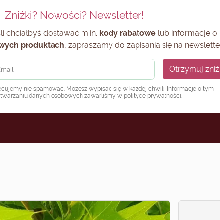
Zniżki? Nowości? Newsletter!
li chciałbyś dostawać m.in.
kody rabatowe
lub informacje o
wych produktach
, zapraszamy do zapisania się na newsletter
Otrzymuj zniż
ecujemy nie spamować. Możesz wypisać się w każdej chwili. Informacje o tym
etwarzaniu danych osobowych zawarliśmy w
polityce prywatności
.