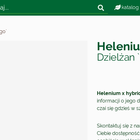
katalog
go`
Heleniu
Dzielżan 
Helenium x hybri
informacji o jego d
czai się gdzieś w 
Skontaktuj się z n
Ciebie dostępność