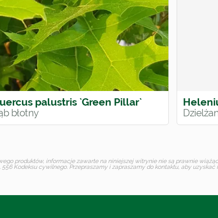
uercus palustris `Green Pillar`
Heleni
ąb błotny
Dzielża
o produktów, informacje zawarte na niniejszej witrynie nie są prawnie wiążące 
 556 Kodeksu cywilnego. Przepraszamy i zapraszamy do kontaktu, aby uzyskać in