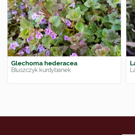
Glechoma hederacea
L
Bluszczyk kurdybanek
L