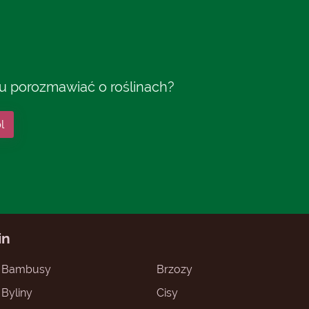
tu porozmawiać o roślinach?
l
in
Bambusy
Brzozy
Byliny
Cisy