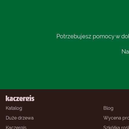
Potrzebujesz pomocy w dobo
Na
Katalog
Blog
Duże drzewa
Wycena pro
Kaczergis
Szkółka rośl