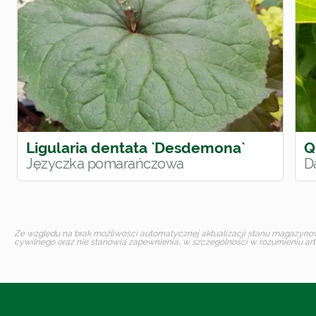
Ligularia dentata `Desdemona`
Q
Języczka pomarańczowa
D
Ze względu na brak możliwości automatycznej aktualizacji stanu magazynoweg
cywilnego oraz nie stanowią zapewnienia, w szczególności w rozumieniu art.