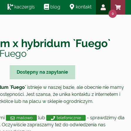
kaczergis
blog
kontakt
0
m x hybridum `Fuego`
`Fuego`
Dostępny na zapytanie
dum `Fuego`
istnieje w naszej bazie, ale obecnie nie mamy
ostępności. Jest szansa, że unika kontaktu z internetem i
szkółce lub na placu w sklepie ogrodniczym.
ami
lub
- sprawdzimy dla
mailowo
telefonicznie
. Oczywiście zapraszamy też do odwiedzenia nas