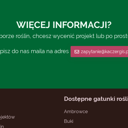
WIĘCEJ INFORMACJI?
rze roślin, chcesz wycenić projekt lub po pros
pisz do nas maila na adres
zapytanie@kaczergis.p
Dostępne gatunki rośl
Ambrowce
jektów
Buki
in