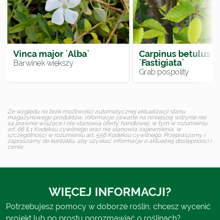
Vinca major `Alba`
Carpinus betulus
`Fastigiata`
Barwinek większy
Grab pospolity
Ze względu na brak możliwości automatycznej aktualizacji stanu
magazynowego produktów, informacje zawarte na niniejszej witrynie nie
są prawnie wiążące i nie stanowią oferty handlowej, w tym w rozumieniu
art. 66 § 1 Kodeksu cywilnego oraz nie stanowią zapewnienia, w
szczególności w rozumieniu art. 556 Kodeksu cywilnego. Przepraszamy i
zapraszamy do kontaktu, aby uzyskać informacje o aktualnej dostępności i
cenie.
WIĘCEJ INFORMACJI?
Potrzebujesz pomocy w doborze roślin, chcesz wycenić
projekt lub po prostu porozmawiać o roślinach?