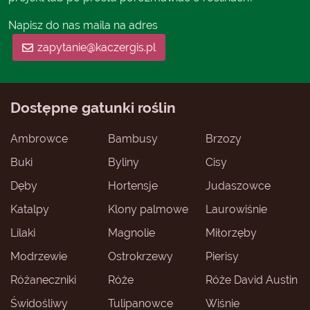
Napisz do nas maila na adres
zapytanie@kaczergis.pl
Dostępne gatunki roślin
Ambrowce
Bambusy
Brzozy
Buki
Byliny
Cisy
Dęby
Hortensje
Judaszowce
Katalpy
Klony palmowe
Laurowiśnie
Lilaki
Magnolie
Miłorzęby
Modrzewie
Ostrokrzewy
Pierisy
Różaneczniki
Róże
Róże David Austin
Świdośliwy
Tulipanowce
Wiśnie