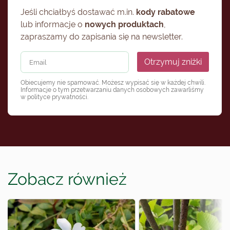
Jeśli chciałbyś dostawać m.in.
kody rabatowe
lub informacje o
nowych produktach
,
zapraszamy do zapisania się na newsletter.
Otrzymuj zniżki
Obiecujemy nie spamować. Możesz wypisać się w każdej chwili.
Informacje o tym przetwarzaniu danych osobowych zawarliśmy
w
polityce prywatności
.
Zobacz również