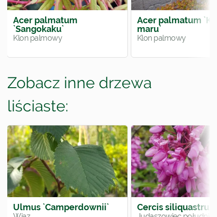
Acer palmatum
Acer palmatum `Ko
`Sangokaku`
maru`
Klon palmowy
Klon palmowy
Zobacz inne drzewa
liściaste:
Ulmus `Camperdownii`
Cercis siliquastru
Wiąz
Judaszowiec południo