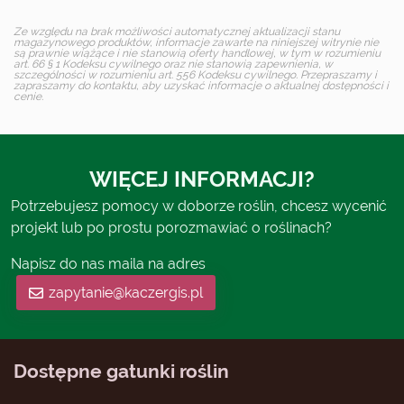
Ze względu na brak możliwości automatycznej aktualizacji stanu
magazynowego produktów, informacje zawarte na niniejszej witrynie nie
są prawnie wiążące i nie stanowią oferty handlowej, w tym w rozumieniu
art. 66 § 1 Kodeksu cywilnego oraz nie stanowią zapewnienia, w
szczególności w rozumieniu art. 556 Kodeksu cywilnego. Przepraszamy i
zapraszamy do kontaktu, aby uzyskać informacje o aktualnej dostępności i
cenie.
WIĘCEJ INFORMACJI?
Potrzebujesz pomocy w doborze roślin, chcesz wycenić
projekt lub po prostu porozmawiać o roślinach?
Napisz do nas maila na adres
zapytanie@kaczergis.pl
Dostępne gatunki roślin