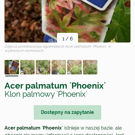
1
/
6
Zdjęcia przedstawiają egzemplarze
Acer palmatum `Phoenix`
w
wybranych rozmiarach.
Acer palmatum `Phoenix`
Klon palmowy `Phoenix`
Dostępny na zapytanie
Acer palmatum `Phoenix`
istnieje w naszej bazie, ale