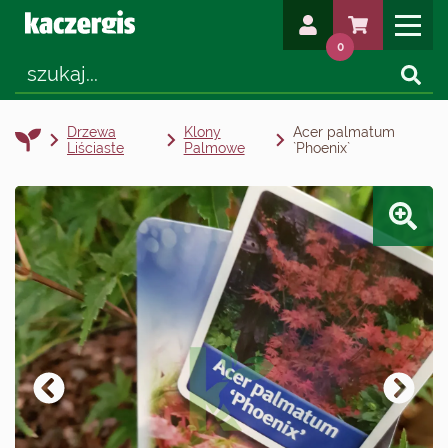
0
Drzewa
Klony
Acer palmatum
Liściaste
Palmowe
`Phoenix`