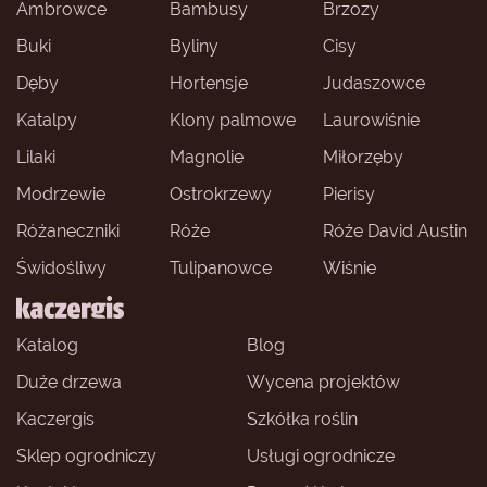
Ambrowce
Bambusy
Brzozy
Buki
Byliny
Cisy
Dęby
Hortensje
Judaszowce
Katalpy
Klony palmowe
Laurowiśnie
Lilaki
Magnolie
Miłorzęby
Modrzewie
Ostrokrzewy
Pierisy
Różaneczniki
Róże
Róże David Austin
Świdośliwy
Tulipanowce
Wiśnie
Katalog
Blog
Duże drzewa
Wycena projektów
Kaczergis
Szkółka roślin
Sklep ogrodniczy
Usługi ogrodnicze