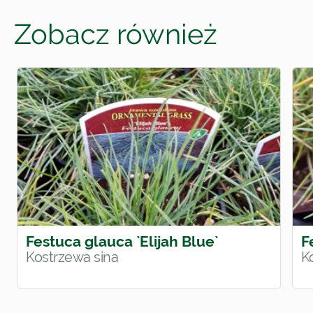
Zobacz również
Festuca glauca `Elijah Blue`
F
Kostrzewa sina
K