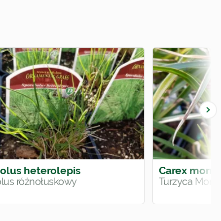
olus heterolepis
Carex morrow
lus różnołuskowy
Turzyca Morr