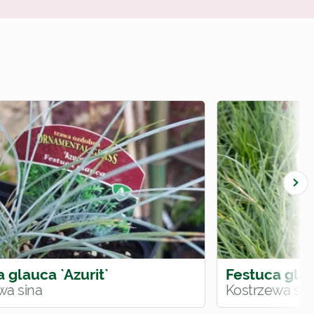
 glauca `Azurit`
Festuca glau
wa sina
Kostrzewa sin