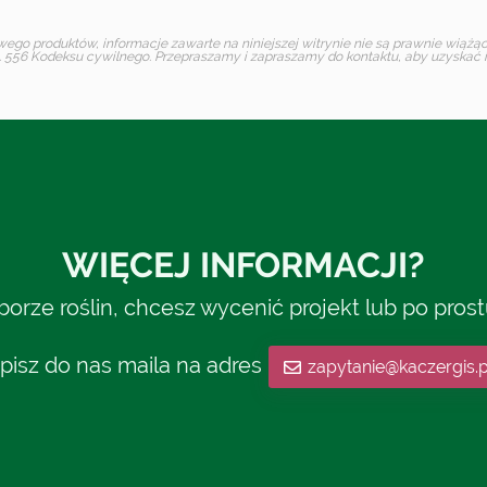
o produktów, informacje zawarte na niniejszej witrynie nie są prawnie wiążące 
 556 Kodeksu cywilnego. Przepraszamy i zapraszamy do kontaktu, aby uzyskać in
WIĘCEJ INFORMACJI?
rze roślin, chcesz wycenić projekt lub po pros
pisz do nas maila na adres
zapytanie@kaczergis.p