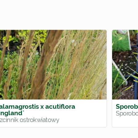
alamagrostis x acutiflora
Sporob
England`
Sporobo
rzcinnik ostrokwiatowy