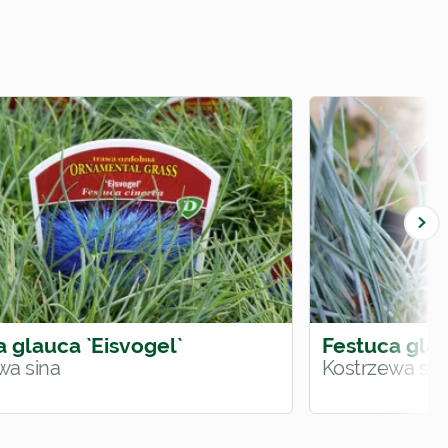
 glauca `Eisvogel`
Festuca glau
wa sina
Kostrzewa sin