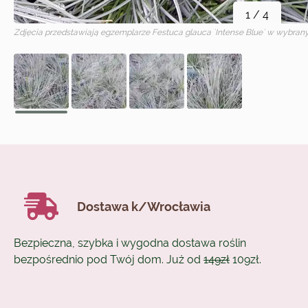
1
/
4
Zdjęcia przedstawiają egzemplarze
Festuca glauca `Intense Blue`
w wybrany
Dostawa k/Wrocławia
Bezpieczna, szybka i wygodna dostawa roślin
bezpośrednio pod Twój dom. Już od
149zł
109zł.