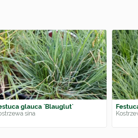
estuca glauca `Blauglut`
Festuca
ostrzewa sina
Kostrze