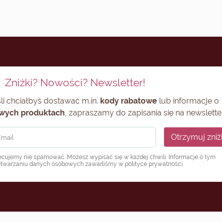
Zniżki? Nowości? Newsletter!
li chciałbyś dostawać m.in.
kody rabatowe
lub informacje o
wych produktach
, zapraszamy do zapisania się na newsletter
Otrzymuj zniż
ecujemy nie spamować. Możesz wypisać się w każdej chwili. Informacje o tym
etwarzaniu danych osobowych zawarliśmy w
polityce prywatności
.