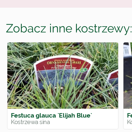
Zobacz inne kostrzewy
Festuca glauca `Elijah Blue`
F
Kostrzewa sina
K