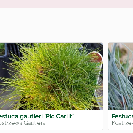
:
estuca gautieri `Pic Carlit`
Festuca
ostrzewa Gautiera
Kostrze