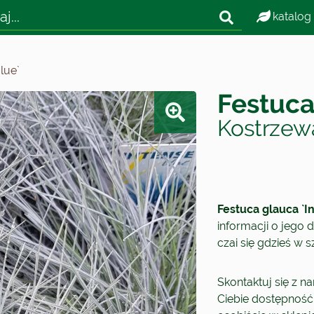
katalog
lue`
Festuca
Kostrzewa
Festuca glauca `I
informacji o jego d
czai się gdzieś w 
Skontaktuj się z n
Ciebie dostępność