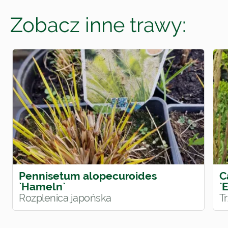
Zobacz inne trawy:
Pennisetum alopecuroides
C
`Hameln`
`
Rozplenica japońska
T