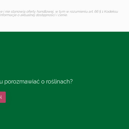
i nie stanowią oferty handlowej, w tym w rozumieniu art. 66 § 1 Kodeksu
formacje o aktualnej dostępności i cenie.
tu porozmawiać o roślinach?
l