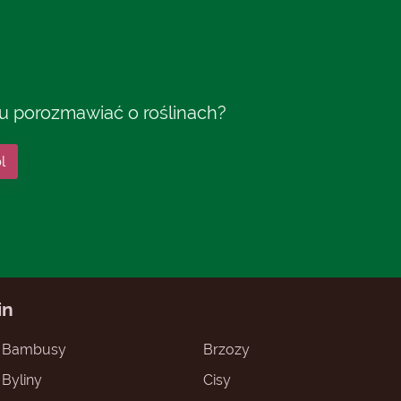
tu porozmawiać o roślinach?
l
in
Bambusy
Brzozy
Byliny
Cisy