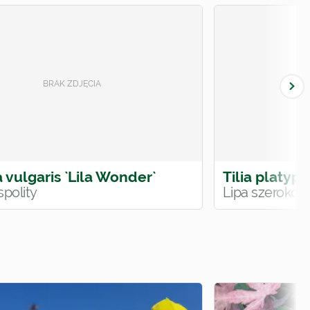
 vulgaris `Lila Wonder`
Tilia platyph
spolity
Lipa szerokoli