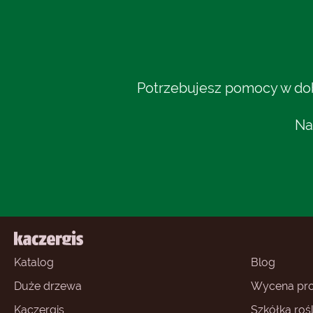
Potrzebujesz pomocy w dobo
Na
Katalog
Blog
Duże drzewa
Wycena pro
Kaczergis
Szkółka rośl