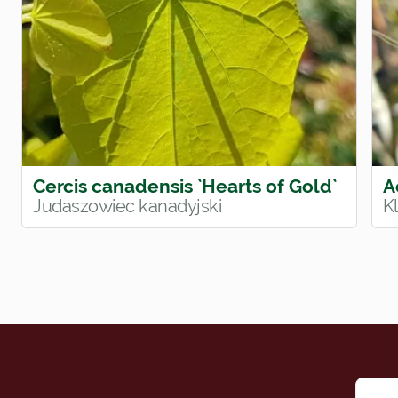
Cercis canadensis `Hearts of Gold`
A
Judaszowiec kanadyjski
Kl