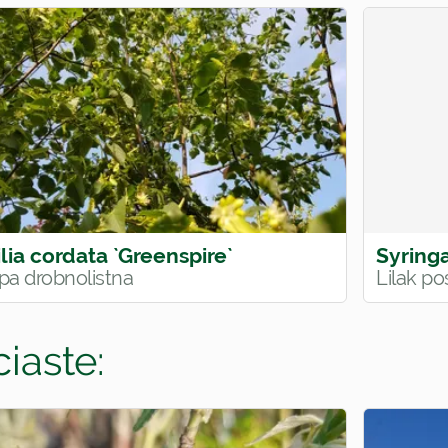
ilia cordata `Greenspire`
Syringa
ipa drobnolistna
Lilak po
iaste: