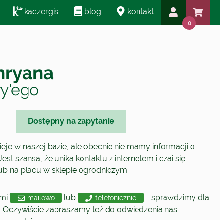
kaczergis
blog
kontakt
0
enryana
ry'ego
Dostępny na zapytanie
nieje w naszej bazie, ale obecnie nie mamy informacji o
est szansa, że unika kontaktu z internetem i czai się
lub na placu w sklepie ogrodniczym.
ami
lub
- sprawdzimy dla
mailowo
telefonicznie
. Oczywiście zapraszamy też do odwiedzenia nas