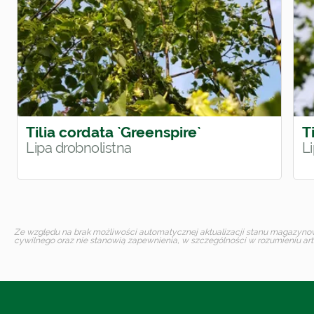
Tilia cordata `Greenspire`
T
Lipa drobnolistna
L
Ze względu na brak możliwości automatycznej aktualizacji stanu magazynoweg
cywilnego oraz nie stanowią zapewnienia, w szczególności w rozumieniu art.