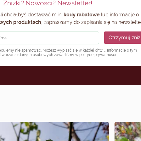
Zniżki? Nowości? Newsletter!
li chciałbyś dostawać m.in.
kody rabatowe
lub informacje o
wych produktach
, zapraszamy do zapisania się na newsletter
Otrzymuj zniż
ecujemy nie spamować. Możesz wypisać się w każdej chwili. Informacje o tym
etwarzaniu danych osobowych zawarliśmy w
polityce prywatności
.