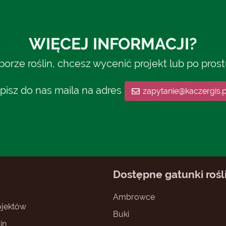
WIĘCEJ INFORMACJI?
rze roślin, chcesz wycenić projekt lub po pros
pisz do nas maila na adres
zapytanie@kaczergis.p
Dostępne gatunki rośl
Ambrowce
jektów
Buki
in