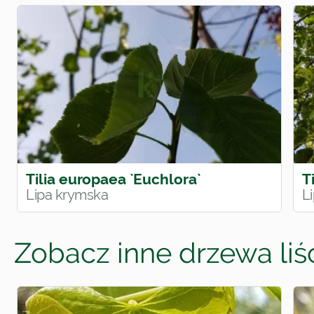
Tilia europaea `Euchlora`
T
Lipa krymska
L
Zobacz inne drzewa liśc