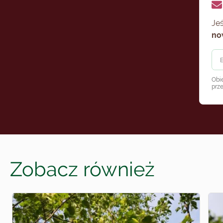
Jeś
no
Obi
prz
Zobacz również