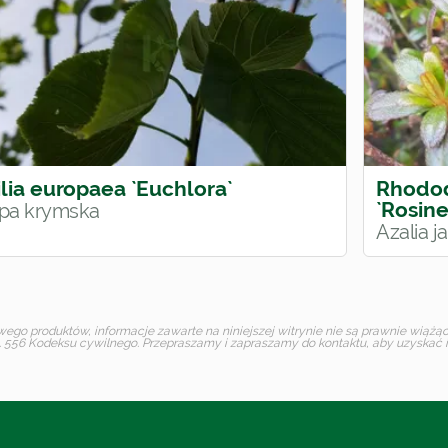
ilia europaea `Euchlora`
Rhodo
`Rosine
ipa krymska
Azalia 
o produktów, informacje zawarte na niniejszej witrynie nie są prawnie wiążące 
 556 Kodeksu cywilnego. Przepraszamy i zapraszamy do kontaktu, aby uzyskać in