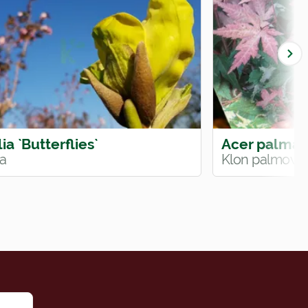
a `Butterflies`
Acer palmatu
a
Klon palmowy