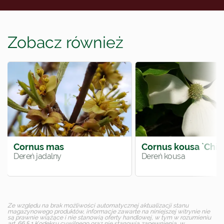
Zobacz również
Cornus mas
Cornus kousa `China
Dereń jadalny
Dereń kousa
Ze względu na brak możliwości automatycznej aktualizacji stanu
magazynowego produktów, informacje zawarte na niniejszej witrynie nie
są prawnie wiążące i nie stanowią oferty handlowej, w tym w rozumieniu
art. 66 § 1 Kodeksu cywilnego oraz nie stanowią zapewnienia, w