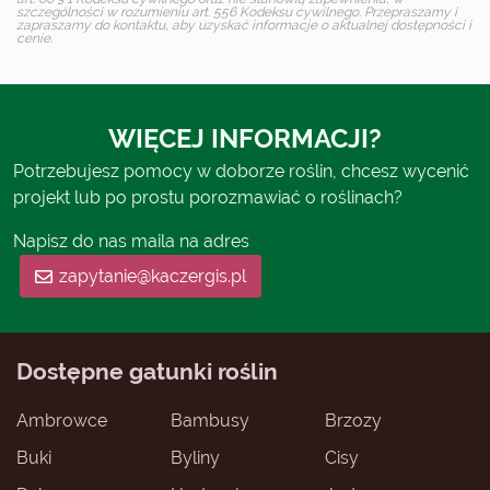
szczególności w rozumieniu art. 556 Kodeksu cywilnego. Przepraszamy i
zapraszamy do kontaktu, aby uzyskać informacje o aktualnej dostępności i
cenie.
WIĘCEJ INFORMACJI?
Potrzebujesz pomocy w doborze roślin, chcesz wycenić
projekt lub po prostu porozmawiać o roślinach?
Napisz do nas maila na adres
zapytanie@kaczergis.pl
Dostępne gatunki roślin
Ambrowce
Bambusy
Brzozy
Buki
Byliny
Cisy