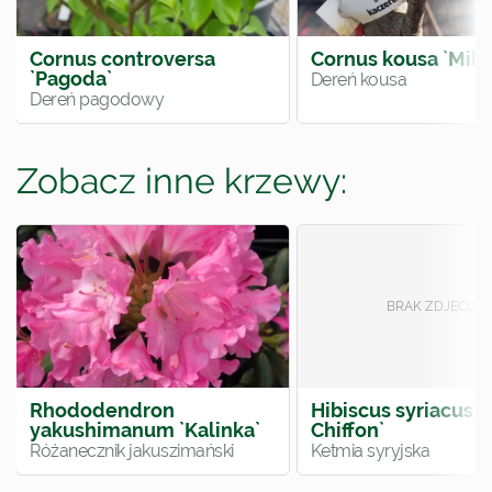
Cornus controversa
Cornus kousa `Milk
`Pagoda`
Dereń kousa
Dereń pagodowy
Zobacz inne krzewy:
Rhododendron
Hibiscus syriacus 
yakushimanum `Kalinka`
Chiffon`
Różanecznik jakuszimański
Ketmia syryjska