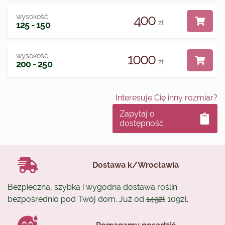
400
wysokość
zł
125 - 150
1000
wysokość
zł
200 - 250
Interesuje Cię inny rozmiar?
Zapytaj o
dostępność
Dostawa k/Wrocławia
Bezpieczna, szybka i wygodna dostawa roślin
bezpośrednio pod Twój dom. Już od
149zł
109zł.