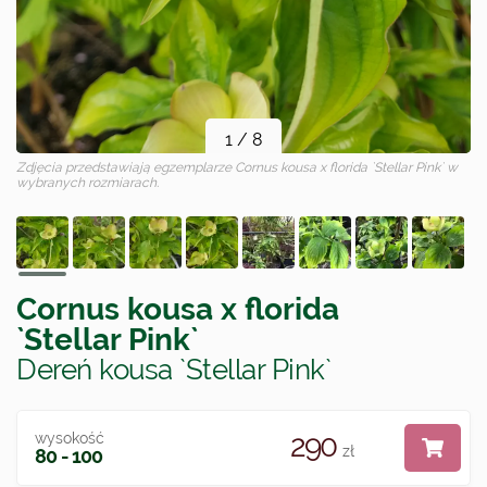
1
/
8
Zdjęcia przedstawiają egzemplarze
Cornus kousa x florida `Stellar Pink`
w
wybranych rozmiarach.
Cornus kousa x florida
`Stellar Pink`
Dereń kousa `Stellar Pink`
290
wysokość
zł
80 - 100