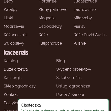
Dęby
Hortensje
Judaszowce
Katalpy
Klony palmowe
Laurowiśnie
Lilaki
Magnolie
Miłorzęby
Modrzewie
Ostrokrzewy
Pierisy
Różaneczniki
Róże
Róże David Austin
Świdośliwy
Tulipanowce
Wiśnie
Katalog
Blog
Duże drzewa
Wycena projektów
Kaczergis
Szkółka roślin
Sklep ogrodniczy
Usługi ogrodnicze
Kontakt
Praca / Kariera
Polityka prywatności
Ceny roślin
Ciasteczka