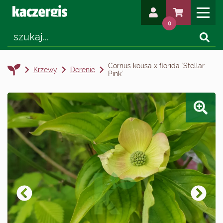
0
Cornus kousa x florida `Stellar
Krzewy
Derenie
Pink`