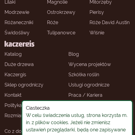
Lilaki
Magnolie
Miłorzęby
Modrzewie
Ostrokrzewy
Pierisy
Różaneczniki
Róże
Róże David Austin
Świdośliwy
Tulipanowce
Wiśnie
Katalog
Blog
Duże drzewa
Wycena projektów
Kaczergis
Szkółka roślin
Sklep ogrodniczy
Usługi ogrodnicze
Kontakt
Praca / Kariera
Polityka prywatności
Ceny roślin
Ciasteczka
W celu świadczenia usług, strona korzysta m.
Rozmiary roślin
Sklep ogrodniczy -
Wrocław
in. z plików cookies. Jeżeli nie zmienisz
ustawień przeglądarki, będą one zapisywane
Co z doniczkami
Rośliny na pniu