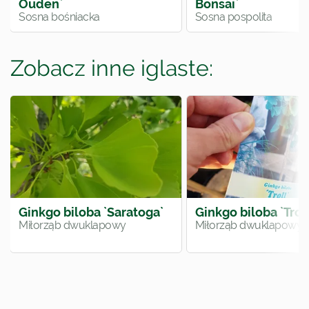
Ouden`
Bonsai`
Sosna bośniacka
Sosna pospolita
Zobacz inne iglaste:
Ginkgo biloba `Saratoga`
Ginkgo biloba `Troll
Miłorząb dwuklapowy
Miłorząb dwuklapowy