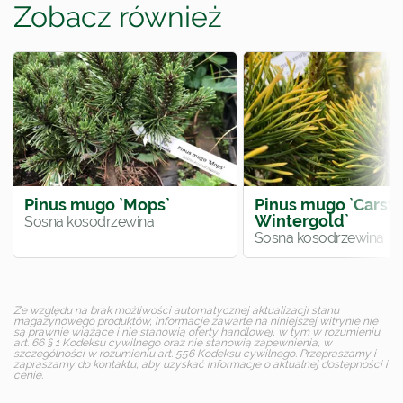
Zobacz również
Pinus mugo `Mops`
Pinus mugo `Carste
Wintergold`
Sosna kosodrzewina
Sosna kosodrzewina
Ze względu na brak możliwości automatycznej aktualizacji stanu
magazynowego produktów, informacje zawarte na niniejszej witrynie nie
są prawnie wiążące i nie stanowią oferty handlowej, w tym w rozumieniu
art. 66 § 1 Kodeksu cywilnego oraz nie stanowią zapewnienia, w
szczególności w rozumieniu art. 556 Kodeksu cywilnego. Przepraszamy i
zapraszamy do kontaktu, aby uzyskać informacje o aktualnej dostępności i
cenie.