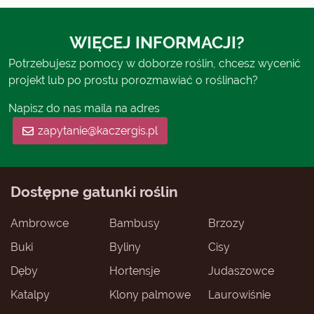
WIĘCEJ INFORMACJI?
Potrzebujesz pomocy w doborze roślin, chcesz wycenić
projekt lub po prostu porozmawiać o roślinach?
Napisz do nas maila na adres
zapytanie@kaczergis.pl
Dostępne gatunki roślin
Ambrowce
Bambusy
Brzozy
Buki
Byliny
Cisy
Dęby
Hortensje
Judaszowce
Katalpy
Klony palmowe
Laurowiśnie