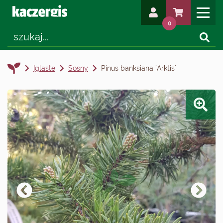
0
Iglaste
Sosny
Pinus banksiana `Arktis`