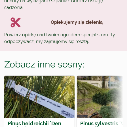
ochoty na wyciąganie szpadla? Dobierz usługę
sadzenia.
Opiekujemy się zielenią
Powierz opiekę nad twoim ogrodem specjalistom. Ty
odpoczywasz, my zajmujemy się resztą.
Zobacz inne sosny:
Pinus heldreichii `Den
Pinus sylvestris `W