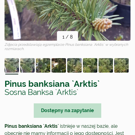
1
/
8
Zdjęcia przedstawiają egzemplarze
Pinus banksiana `Arktis`
w wybranych
rozmiarach.
Pinus banksiana `Arktis`
Sosna Banksa `Arktis`
Dostępny na zapytanie
Pinus banksiana `Arktis`
istnieje w naszej bazie, ale
obecnie nie mamy informacji o jego dostępności. Jest