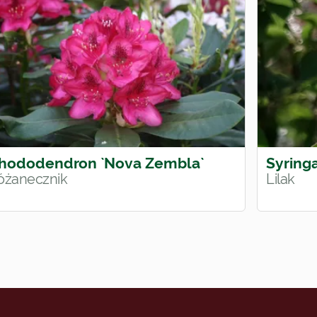
hododendron `Nova Zembla`
Syring
óżanecznik
Lilak