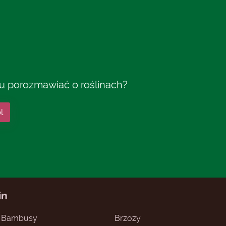
tu porozmawiać o roślinach?
l
in
Bambusy
Brzozy