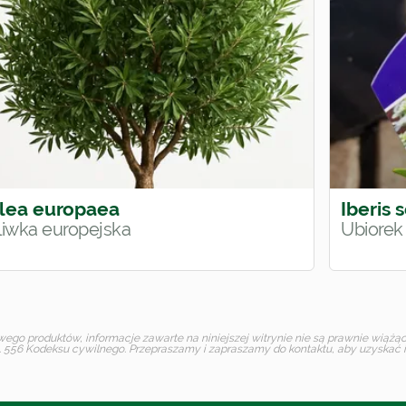
lea europaea
Iberis 
liwka europejska
Ubiorek
o produktów, informacje zawarte na niniejszej witrynie nie są prawnie wiążące 
 556 Kodeksu cywilnego. Przepraszamy i zapraszamy do kontaktu, aby uzyskać in