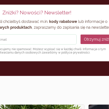
Zniżki? Nowości? Newsletter!
li chciałbyś dostawać m.in.
kody rabatowe
lub informacje o
wych produktach
, zapraszamy do zapisania się na newsletter
Otrzymuj zniż
ecujemy nie spamować. Możesz wypisać się w każdej chwili. Informacje o tym
etwarzaniu danych osobowych zawarliśmy w
polityce prywatności
.