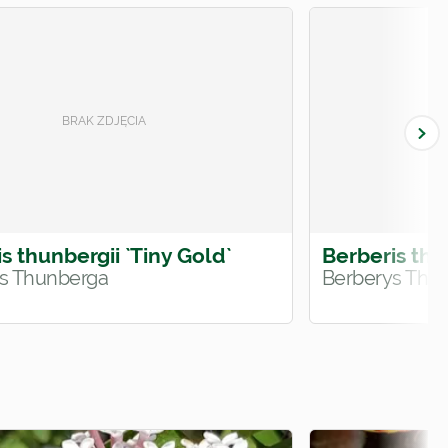
s thunbergii `Tiny Gold`
Berberis thu
s Thunberga
Berberys Thu