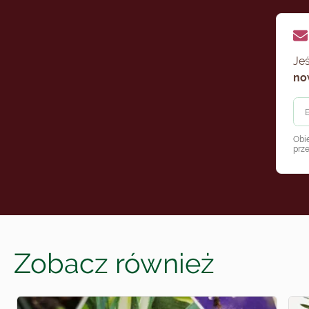
Jeś
no
Obi
prz
Zobacz również