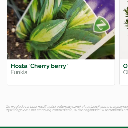
Hosta `Cherry berry`
O
Funkia
O
Ze względu na brak możliwości automatycznej aktualizacji stanu magazynoweg
cywilnego oraz nie stanowią zapewnienia, w szczególności w rozumieniu art.