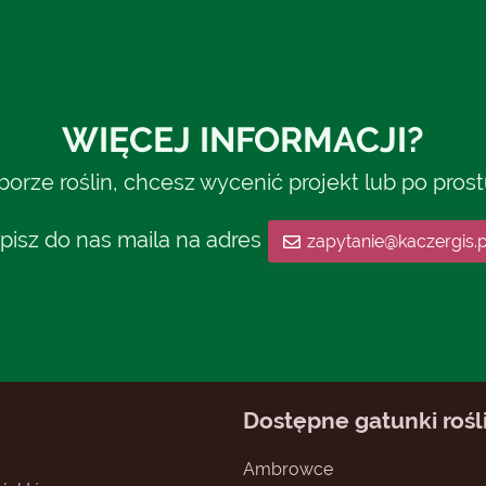
WIĘCEJ INFORMACJI?
rze roślin, chcesz wycenić projekt lub po pros
pisz do nas maila na adres
zapytanie@kaczergis.p
Dostępne gatunki rośl
Ambrowce