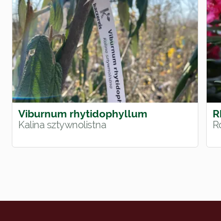
Viburnum rhytidophyllum
R
Kalina sztywnolistna
R