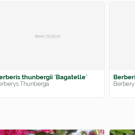
erberis thunbergii `Bagatelle`
Berberi
erberys Thunberga
Berbery