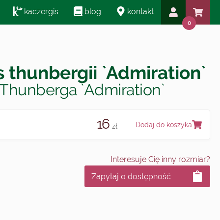
kaczergis
blog
kontakt
0
s thunbergii `Admiration`
Thunberga `Admiration`
16
Dodaj do koszyka
zł
Interesuje Cię inny rozmiar?
Zapytaj o dostępność