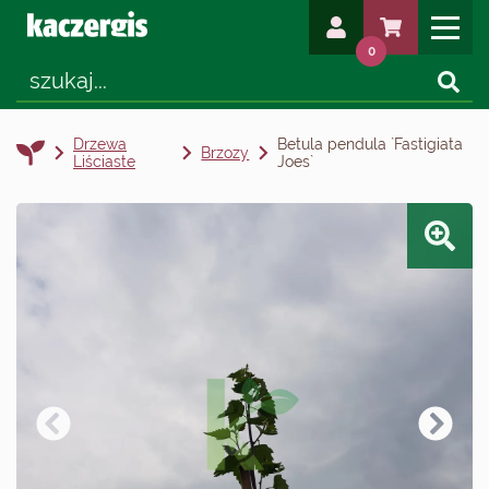
0
Drzewa
Betula pendula `Fastigiata
Brzozy
Liściaste
Joes`