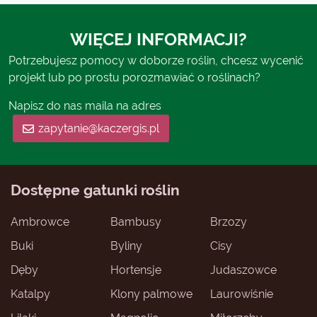
WIĘCEJ INFORMACJI?
Potrzebujesz pomocy w doborze roślin, chcesz wycenić
projekt lub po prostu porozmawiać o roślinach?
Napisz do nas maila na adres
zapytanie@kaczergis.pl
Dostępne gatunki roślin
Ambrowce
Bambusy
Brzozy
Buki
Byliny
Cisy
Dęby
Hortensje
Judaszowce
Katalpy
Klony palmowe
Laurowiśnie