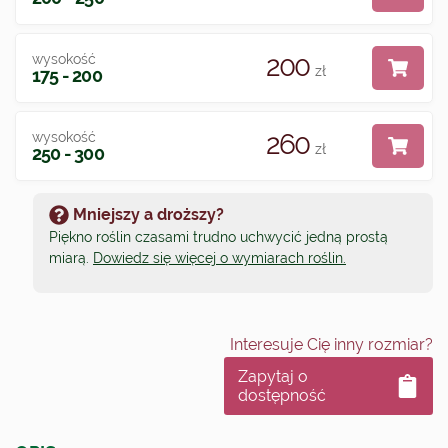
200
wysokość
zł
175 - 200
260
wysokość
zł
250 - 300
Mniejszy a droższy?
Piękno roślin czasami trudno uchwycić jedną prostą
miarą.
Dowiedz się więcej o wymiarach roślin.
Interesuje Cię inny rozmiar?
Zapytaj o
dostępność