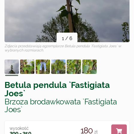
1
/
6
Zdjęcia przedstawiają egzemplarze
Betula pendula `Fastigiata Joes`
w
wybranych rozmiarach.
Betula pendula `Fastigiata
Joes`
Brzoza brodawkowata `Fastigiata
Joes`
180
wysokość
zł
200 - 250