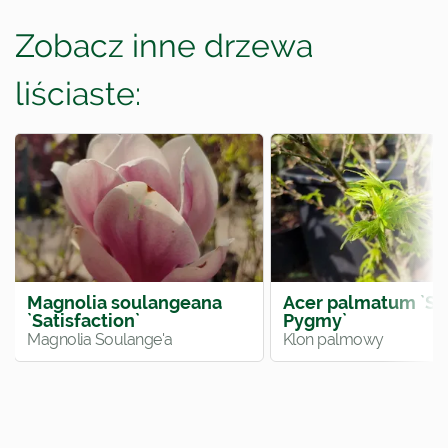
Zobacz inne drzewa
liściaste:
Magnolia soulangeana
Acer palmatum `Sh
`Satisfaction`
Pygmy`
Magnolia Soulange'a
Klon palmowy