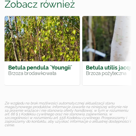
Zobacz również
Betula pendula `Youngii`
Betula utilis jacqu
Brzoza brodawkowata
Brzoza pożyteczna
Ze względu na brak możliwości automatycznej aktualizacji stanu
magazynowego produktów, informacje zawarte na niniejszej witrynie nie
są prawnie wiążące i nie stanowią oferty handlowej, w tym w rozumieniu
art. 66 § 1 Kodeksu cywilnego oraz nie stanowią zapewnienia, w
szczególności w rozumieniu art. 556 Kodeksu cywilnego. Przepraszamy i
zapraszamy do kontaktu, aby uzyskać informacje o aktualnej dostępności i
cenie.