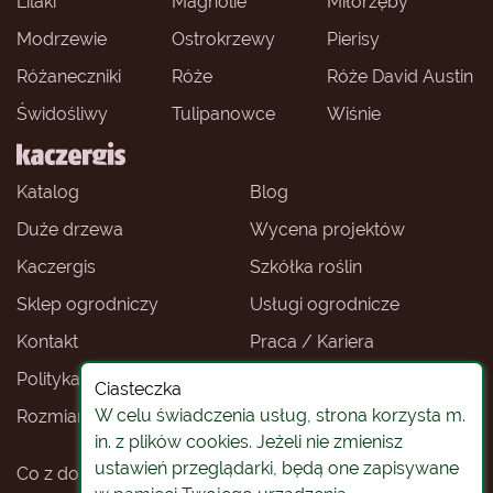
Lilaki
Magnolie
Miłorzęby
Modrzewie
Ostrokrzewy
Pierisy
Różaneczniki
Róże
Róże David Austin
Świdośliwy
Tulipanowce
Wiśnie
Katalog
Blog
Duże drzewa
Wycena projektów
Kaczergis
Szkółka roślin
Sklep ogrodniczy
Usługi ogrodnicze
Kontakt
Praca / Kariera
Polityka prywatności
Ceny roślin
Ciasteczka
W celu świadczenia usług, strona korzysta m.
Rozmiary roślin
Sklep ogrodniczy -
Wrocław
in. z plików cookies. Jeżeli nie zmienisz
ustawień przeglądarki, będą one zapisywane
Co z doniczkami
Rośliny na pniu