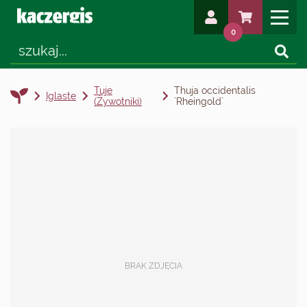
0
Tuje
Thuja occidentalis
Iglaste
(żywotniki)
`Rheingold`