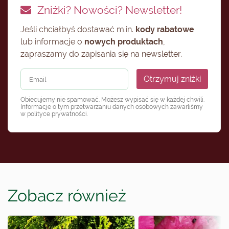
Zniżki? Nowości? Newsletter!
Jeśli chciałbyś dostawać m.in.
kody rabatowe
lub informacje o
nowych produktach
,
zapraszamy do zapisania się na newsletter.
Otrzymuj zniżki
Obiecujemy nie spamować. Możesz wypisać się w każdej chwili.
Informacje o tym przetwarzaniu danych osobowych zawarliśmy
w
polityce prywatności
.
Zobacz również