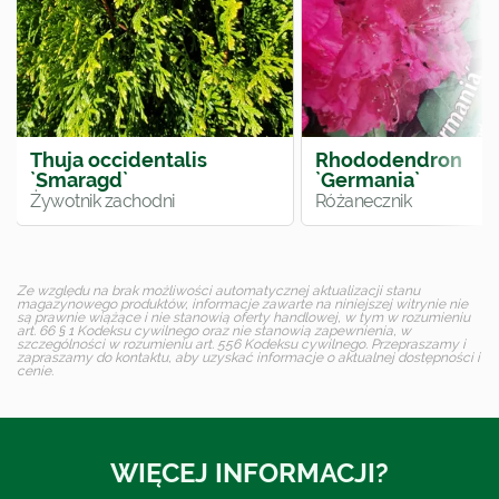
Thuja occidentalis
Rhododendron
`Smaragd`
`Germania`
Żywotnik zachodni
Różanecznik
Ze względu na brak możliwości automatycznej aktualizacji stanu
magazynowego produktów, informacje zawarte na niniejszej witrynie nie
są prawnie wiążące i nie stanowią oferty handlowej, w tym w rozumieniu
art. 66 § 1 Kodeksu cywilnego oraz nie stanowią zapewnienia, w
szczególności w rozumieniu art. 556 Kodeksu cywilnego. Przepraszamy i
zapraszamy do kontaktu, aby uzyskać informacje o aktualnej dostępności i
cenie.
WIĘCEJ INFORMACJI?