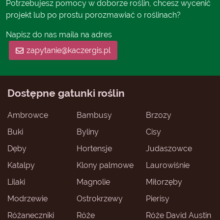
Potrzebujesz pomocy w doborze roślin, chcesz wycenić
projekt lub po prostu porozmawiać o roślinach?
Napisz do nas maila na adres
zapytanie@kaczergis.pl
Dostępne gatunki roślin
Ambrowce
Bambusy
Brzozy
Buki
Byliny
Cisy
Dęby
Hortensje
Judaszowce
Katalpy
Klony palmowe
Laurowiśnie
Lilaki
Magnolie
Miłorzęby
Modrzewie
Ostrokrzewy
Pierisy
Różaneczniki
Róże
Róże David Austin