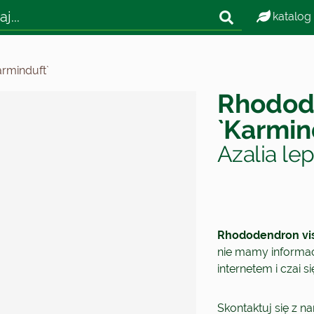
katalog
rminduft`
Rhodod
`Karmin
Azalia le
Rhododendron vis
nie mamy informacj
internetem i czai 
Skontaktuj się z n