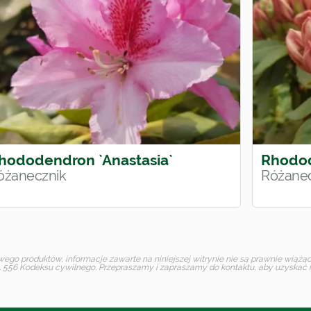
hododendron `Anastasia`
Rhodod
óżanecznik
Różanec
o produktów, informacje zawarte na niniejszej witrynie nie są prawnie wiążące 
 556 Kodeksu cywilnego. Przepraszamy i zapraszamy do kontaktu, aby uzyskać in