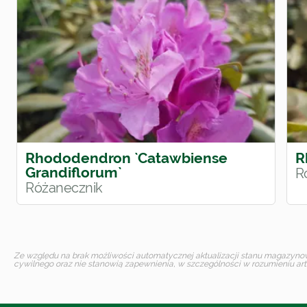
Rhododendron `Catawbiense
R
Grandiflorum`
R
Różanecznik
Ze względu na brak możliwości automatycznej aktualizacji stanu magazynoweg
cywilnego oraz nie stanowią zapewnienia, w szczególności w rozumieniu art.