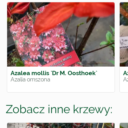
Azalea mollis `Dr M. Oosthoek`
A
Azalia omszona
A
Zobacz inne krzewy: