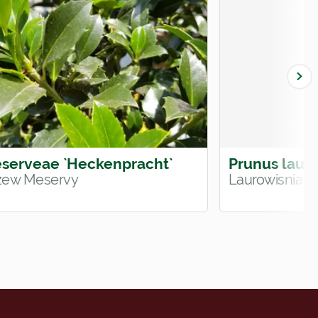
eserveae `Heckenpracht`
Prunus lauro
zew Meservy
Laurowisnia