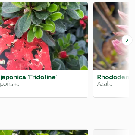
japonica `Fridoline`
Rhododendro
japońska
Azalia