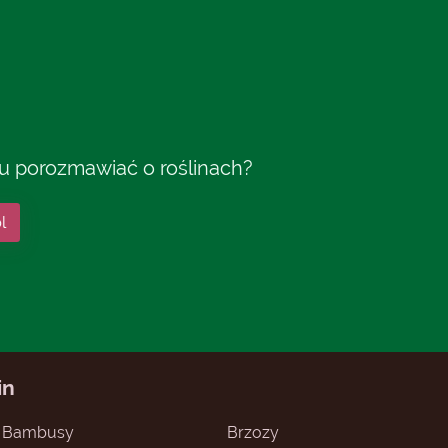
tu porozmawiać o roślinach?
l
in
Bambusy
Brzozy