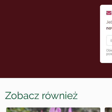
Jeś
no
Obi
prz
Zobacz również