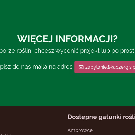
WIĘCEJ INFORMACJI?
rze roślin, chcesz wycenić projekt lub po pros
pisz do nas maila na adres
zapytanie@kaczergis.p
Dostępne gatunki rośl
Ambrowce