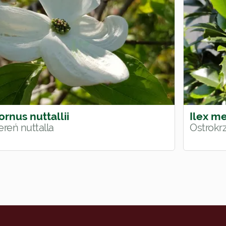
ornus nuttallii
Ilex m
ereń nuttalla
Ostrokr