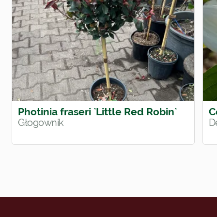
Photinia fraseri `Little Red Robin`
C
Głogownik
D