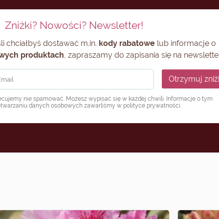
Zniżki? Nowości? Newsletter!
li chciałbyś dostawać m.in.
kody rabatowe
lub informacje o
wych produktach
, zapraszamy do zapisania się na newsletter
Otrzymuj zniż
ecujemy nie spamować. Możesz wypisać się w każdej chwili. Informacje o tym
etwarzaniu danych osobowych zawarliśmy w
polityce prywatności
.