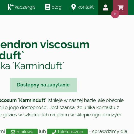
kaczergis
blog
kontakt
0
endron viscosum
duft`
pka `Karminduft`
Dostępny na zapytanie
cosum `Karminduft`
istnieje w naszej bazie, ale obecnie
i o jego dostępności. Jest szansa, że unika kontaktu z
się gdzieś w szkółce lub na placu w sklepie ogrodniczym.
ami
lub
- sprawdzimy dla
mailowo
telefonicznie