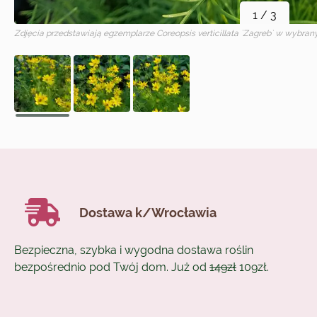
1
/
3
Zdjęcia przedstawiają egzemplarze
Coreopsis verticillata `Zagreb`
w wybrany
Dostawa k/Wrocławia
Bezpieczna, szybka i wygodna dostawa roślin
bezpośrednio pod Twój dom. Już od
149zł
109zł.