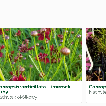
oreopsis verticillata `Limerock
Coreop
uby`
Nachyłe
achyłek okółkowy