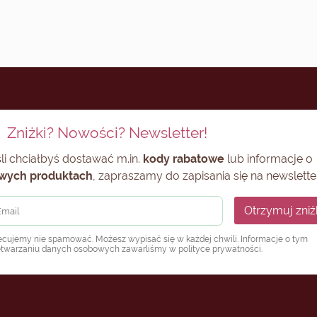
Zniżki? Nowości? Newsletter!
li chciałbyś dostawać m.in.
kody rabatowe
lub informacje o
wych produktach
, zapraszamy do zapisania się na newsletter
Otrzymuj zniż
ecujemy nie spamować. Możesz wypisać się w każdej chwili. Informacje o tym
etwarzaniu danych osobowych zawarliśmy w
polityce prywatności
.