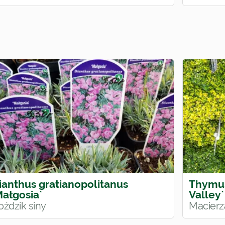
ianthus gratianopolitanus
Thymus
Małgosia`
Valley`
oździk siny
Macierz