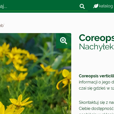
katalog
eb`
Coreopsi
Nachyłek
Coreopsis verticil
informacji o jego d
czai się gdzieś w 
Skontaktuj się z n
Ciebie dostępność