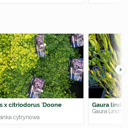
 x citriodorus `Doone
Gaura lindh
Gaura Lindhe
anka cytrynowa