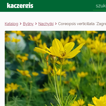
Katalog
Byliny
Nachyłki
Coreopsis verticillata `Zagr