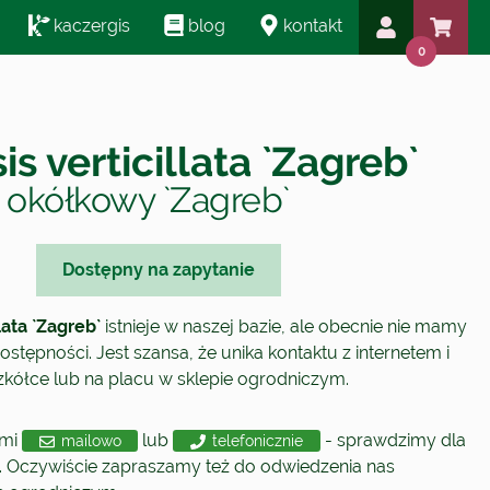
kaczergis
blog
kontakt
0
s verticillata `Zagreb`
 okółkowy `Zagreb`
Dostępny na zapytanie
lata `Zagreb`
istnieje w naszej bazie, ale obecnie nie mamy
ostępności. Jest szansa, że unika kontaktu z internetem i
szkółce lub na placu w sklepie ogrodniczym.
ami
lub
- sprawdzimy dla
mailowo
telefonicznie
. Oczywiście zapraszamy też do odwiedzenia nas