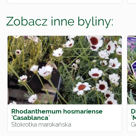
Zobacz inne byliny:
Rhodanthemum hosmariense
D
`Casablanca`
`
Stokrotka marokańska
G