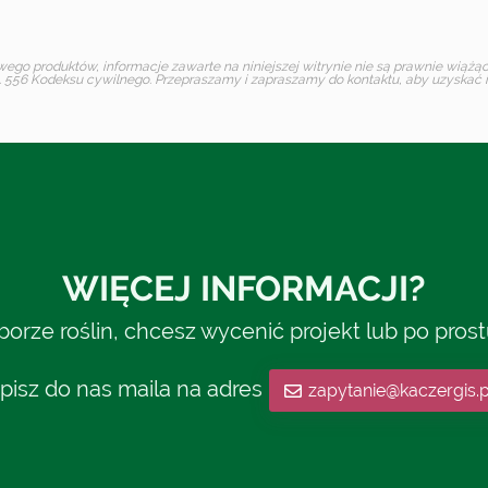
o produktów, informacje zawarte na niniejszej witrynie nie są prawnie wiążące 
 556 Kodeksu cywilnego. Przepraszamy i zapraszamy do kontaktu, aby uzyskać in
WIĘCEJ INFORMACJI?
rze roślin, chcesz wycenić projekt lub po pros
pisz do nas maila na adres
zapytanie@kaczergis.p