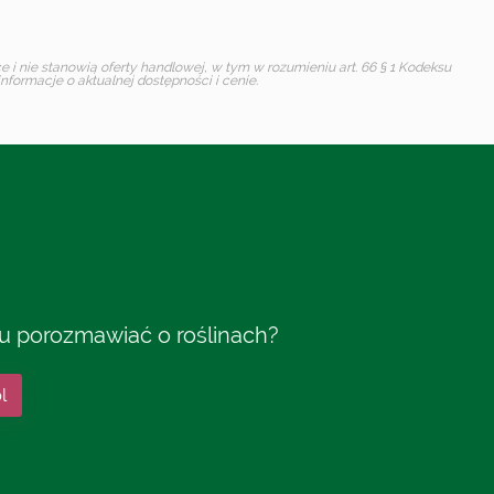
i nie stanowią oferty handlowej, w tym w rozumieniu art. 66 § 1 Kodeksu
formacje o aktualnej dostępności i cenie.
tu porozmawiać o roślinach?
l