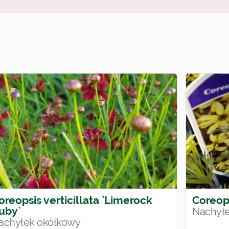
oreopsis verticillata `Limerock
Coreop
uby`
Nachył
achyłek okółkowy