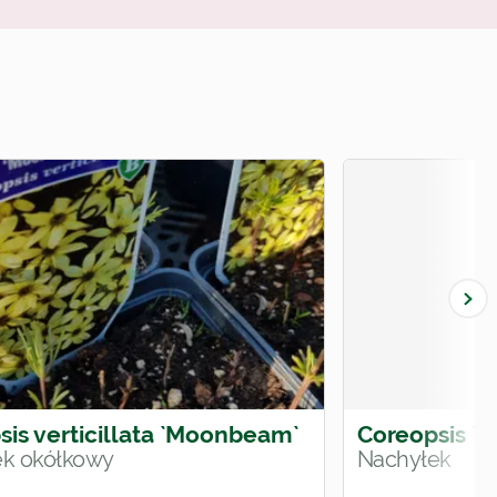
sis verticillata `Moonbeam`
Coreopsis `R
ek okółkowy
Nachyłek