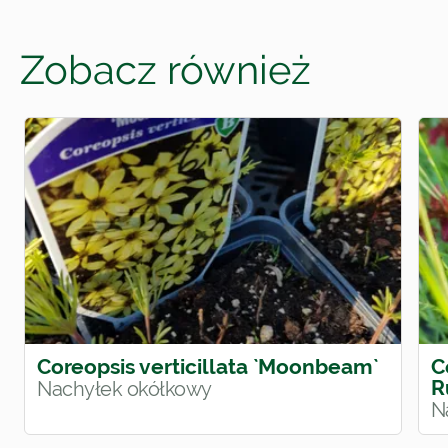
Zobacz również
Coreopsis verticillata `Moonbeam`
C
R
Nachyłek okółkowy
N