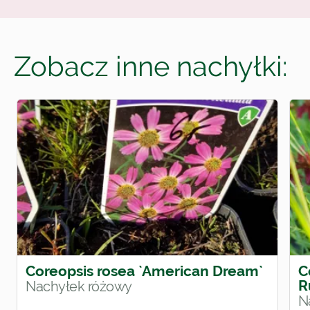
Zobacz inne nachyłki:
Coreopsis rosea `American Dream`
C
R
Nachyłek różowy
N