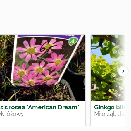
sis rosea `American Dream`
Ginkgo bilob
k różowy
Miłorząb dwu