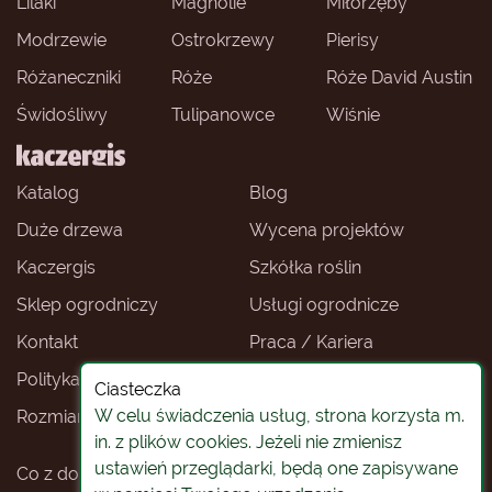
Lilaki
Magnolie
Miłorzęby
Modrzewie
Ostrokrzewy
Pierisy
Różaneczniki
Róże
Róże David Austin
Świdośliwy
Tulipanowce
Wiśnie
Katalog
Blog
Duże drzewa
Wycena projektów
Kaczergis
Szkółka roślin
Sklep ogrodniczy
Usługi ogrodnicze
Kontakt
Praca / Kariera
Polityka prywatności
Ceny roślin
Ciasteczka
W celu świadczenia usług, strona korzysta m.
Rozmiary roślin
Sklep ogrodniczy -
Wrocław
in. z plików cookies. Jeżeli nie zmienisz
ustawień przeglądarki, będą one zapisywane
Co z doniczkami
Rośliny na pniu