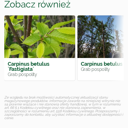
Zobacz również
Carpinus betulus
Carpinus betulus
`Fastigiata`
Grab pospolity
Grab pospolity
Ze względu na brak możliwości automatycznej aktualizacji stanu
magazynowego produktów, informacje zawarte na niniejszej witrynie nie
są prawnie wiążące i nie stanowią oferty handlowej, w tym w rozumieniu
art. 66 § 1 Kodeksu cywilnego oraz nie stanowią zapewnienia, w
szczególności w rozumieniu art. 556 Kodeksu cywilnego. Przepraszamy i
zapraszamy do kontaktu, aby uzyskać informacje o aktualnej dostępności i
cenie.