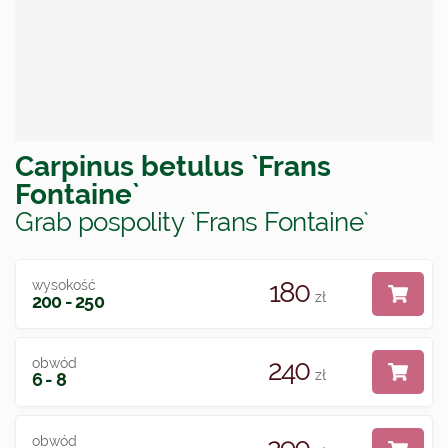
Carpinus betulus `Frans
Fontaine`
Grab pospolity `Frans Fontaine`
180
wysokość
zł
200 - 250
240
obwód
zł
6 - 8
obwód