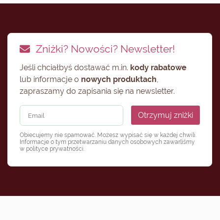
Zniżki? Nowości? Newsletter!
Jeśli chciałbyś dostawać m.in.
kody rabatowe
lub informacje o
nowych produktach
,
zapraszamy do zapisania się na newsletter.
Otrzymuj zniżki
Obiecujemy nie spamować. Możesz wypisać się w każdej chwili.
Informacje o tym przetwarzaniu danych osobowych zawarliśmy
w
polityce prywatności
.