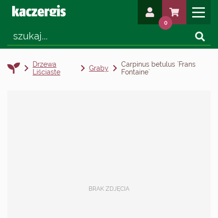
0
Drzewa
Carpinus betulus `Frans
Graby
Liściaste
Fontaine`