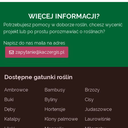
WIĘCEJ INFORMACJI?
Potrzebujesz pomocy w doborze roślin, chcesz wycenić
projekt lub po prostu porozmawiać o roślinach?
Napisz do nas maila na adres
zapytanie@kaczergis.pl
Dostępne gatunki roślin
Ambrowce
Bambusy
Brzozy
Buki
Byliny
Cisy
Dęby
Hortensje
Judaszowce
Katalpy
Klony palmowe
Laurowiśnie