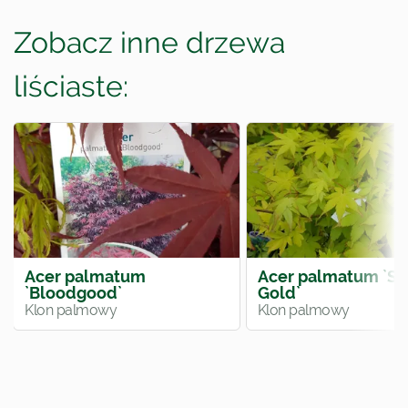
Zobacz inne drzewa
liściaste:
Acer palmatum
Acer palmatum `S
`Bloodgood`
Gold`
Klon palmowy
Klon palmowy