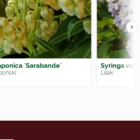
japonica `Sarabande`
Syringa vulg
apoński
Lilak