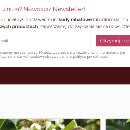
Zniżki? Nowości? Newsletter!
li chciałbyś dostawać m.in.
kody rabatowe
lub informacje o
wych produktach
, zapraszamy do zapisania się na newsletter
Otrzymuj zniż
ecujemy nie spamować. Możesz wypisać się w każdej chwili. Informacje o tym
etwarzaniu danych osobowych zawarliśmy w
polityce prywatności
.