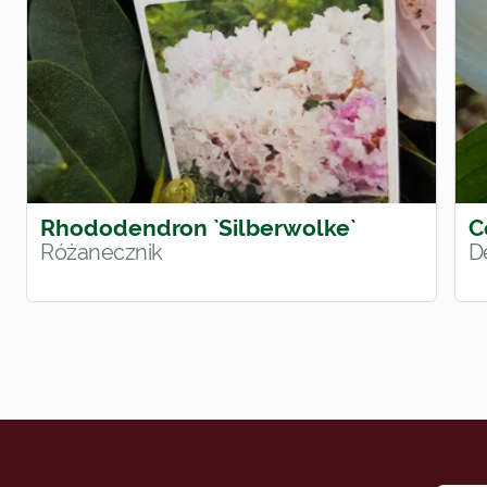
Rhododendron `Silberwolke`
C
Różanecznik
D