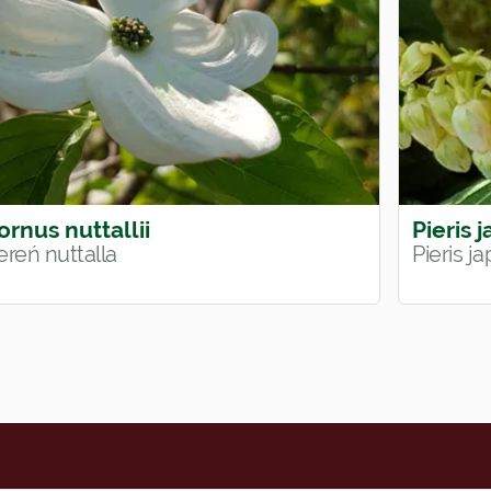
ornus nuttallii
Pieris 
ereń nuttalla
Pieris j