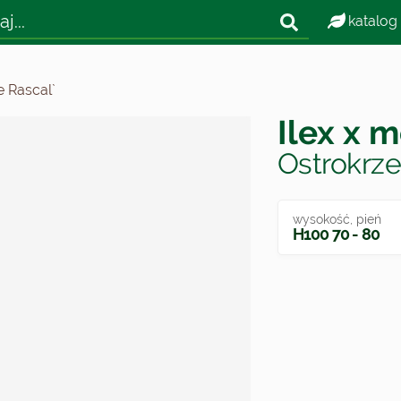
katalog
e Rascal`
Ilex x m
Ostrokrze
wysokość, pień
H100 70 - 80