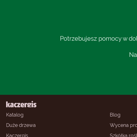
Potrzebujesz pomocy w dobo
Na
Katalog
Blog
Duże drzewa
Wycena pro
Kaczergis
Szkółka rośl