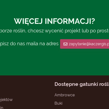
WIĘCEJ INFORMACJI?
rze roślin, chcesz wycenić projekt lub po pros
pisz do nas maila na adres
zapytanie@kaczergis.p
Dostępne gatunki rośl
Ambrowce
jektów
Buki
in