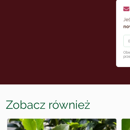
Jeś
no
Obi
prz
Zobacz również