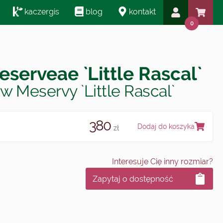
kaczergis
blog
kontakt
0
eserveae `Little Rascal`
w Meservy `Little Rascal`
380
Dodaj do koszyka
zł
Interesuje Cię inny rozmiar?
Zapytaj o dostępność