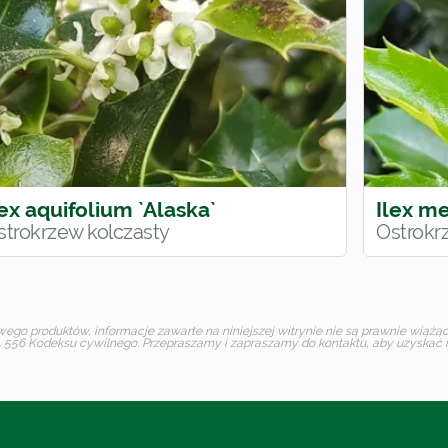
lex aquifolium `Alaska`
Ilex me
strokrzew kolczasty
Ostrokr
o produktów, informacje zawarte na niniejszej witrynie nie są prawnie wiążące 
 556 Kodeksu cywilnego. Przepraszamy i zapraszamy do kontaktu, aby uzyskać in