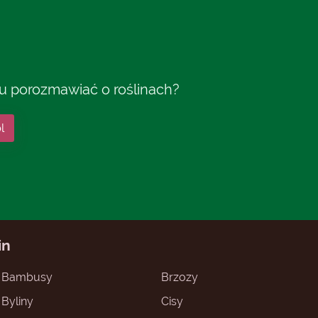
tu porozmawiać o roślinach?
l
in
Bambusy
Brzozy
Byliny
Cisy