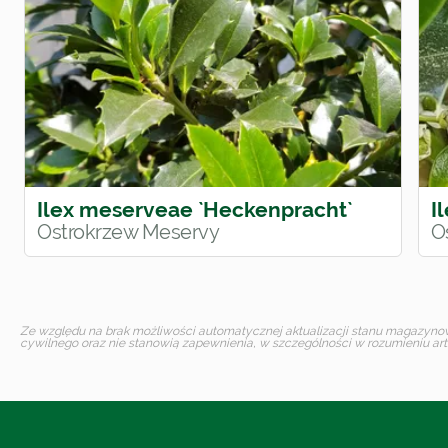
Ilex meserveae `Heckenpracht`
I
Ostrokrzew Meservy
O
Ze względu na brak możliwości automatycznej aktualizacji stanu magazynoweg
cywilnego oraz nie stanowią zapewnienia, w szczególności w rozumieniu art.