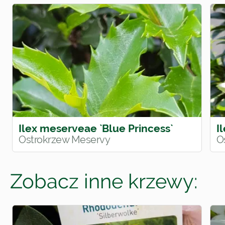
Ilex meserveae `Blue Princess`
I
Ostrokrzew Meservy
O
Zobacz inne krzewy: