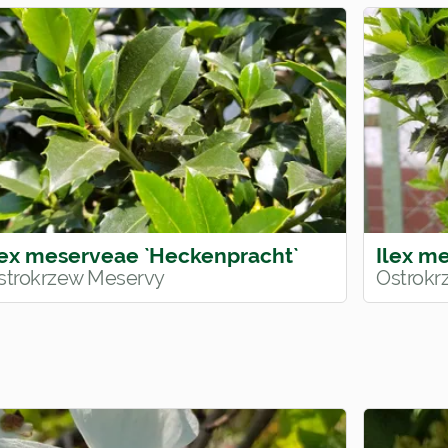
lex meserveae `Heckenpracht`
Ilex m
strokrzew Meservy
Ostrokr