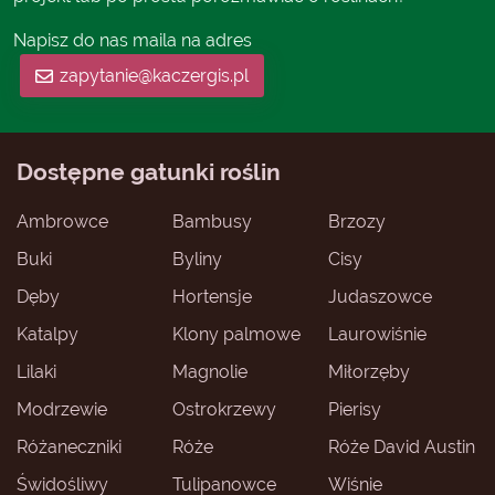
Napisz do nas maila na adres
zapytanie@kaczergis.pl
Dostępne gatunki roślin
Ambrowce
Bambusy
Brzozy
Buki
Byliny
Cisy
Dęby
Hortensje
Judaszowce
Katalpy
Klony palmowe
Laurowiśnie
Lilaki
Magnolie
Miłorzęby
Modrzewie
Ostrokrzewy
Pierisy
Różaneczniki
Róże
Róże David Austin
Świdośliwy
Tulipanowce
Wiśnie