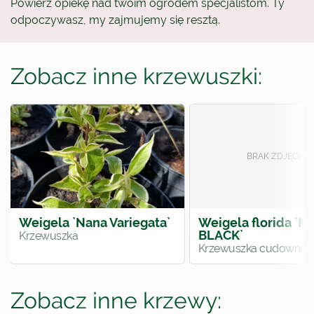
Powierz opiekę nad twoim ogrodem specjalistom. Ty
odpoczywasz, my zajmujemy się resztą.
Zobacz inne krzewuszki:
Weigela `Nana Variegata`
Weigela florida `
BLACK`
Krzewuszka
Krzewuszka cudowna
Zobacz inne krzewy: