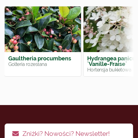
Gaultheria procumbens
Hydrangea panicul
`Vanille-Fraise`
Golteria rozesłana
Hortensja bukietowa
Zniżki? Nowości? Newsletter!