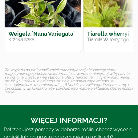
Weigela `Nana Variegata`
Tiarella wherryi
Krzewuszka
Tiarella Wherry'ego
Ze względu na brak możliwości automatycznej aktualizacji stanu
magazynowego produktów, informacje zawarte na niniejszej witrynie nie
są prawnie wiążące i nie stanowią oferty handlowej, w tym w rozumieniu
art. 66 § 1 Kodeksu cywilnego oraz nie stanowią zapewnienia, w
szczególności w rozumieniu art. 556 Kodeksu cywilnego. Przepraszamy i
zapraszamy do kontaktu, aby uzyskać informacje o aktualnej dostępności i
cenie.
WIĘCEJ INFORMACJI?
Potrzebujesz pomocy w doborze roślin, chcesz wycenić
projekt lub po prostu porozmawiać o roślinach?