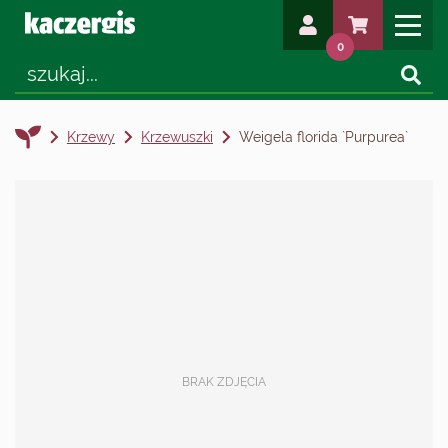
0
Krzewy
Krzewuszki
Weigela florida `Purpurea`