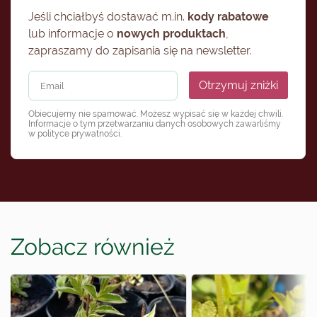
Jeśli chciałbyś dostawać m.in.
kody rabatowe
lub informacje o
nowych produktach
,
zapraszamy do zapisania się na newsletter.
Otrzymuj zniżki
Obiecujemy nie spamować. Możesz wypisać się w każdej chwili.
Informacje o tym przetwarzaniu danych osobowych zawarliśmy
w
polityce prywatności
.
Zobacz również