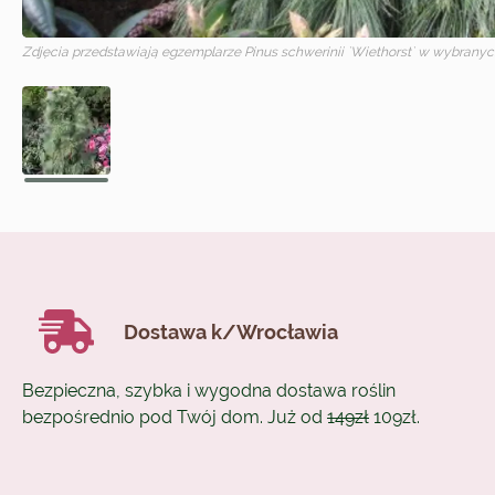
Zdjęcia przedstawiają egzemplarze
Pinus schwerinii `Wiethorst`
w wybranych
Dostawa k/Wrocławia
Bezpieczna, szybka i wygodna dostawa roślin
bezpośrednio pod Twój dom. Już od
149zł
109zł.