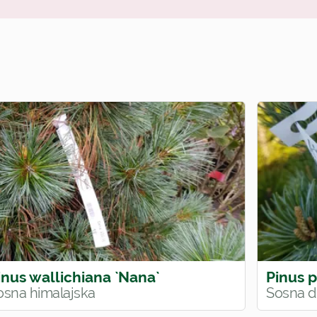
inus wallichiana `Nana`
Pinus p
osna himalajska
Sosna 