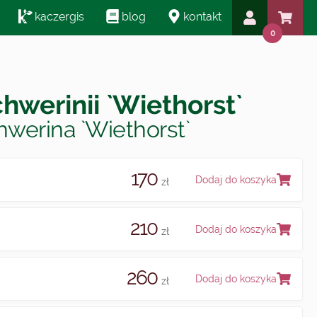
kaczergis
blog
kontakt
0
hwerinii `Wiethorst`
werina `Wiethorst`
170
Dodaj do koszyka
zł
210
Dodaj do koszyka
zł
260
Dodaj do koszyka
zł