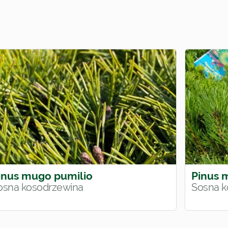
inus mugo pumilio
Pinus m
osna kosodrzewina
Sosna k