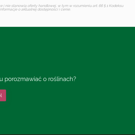
i nie stanowią oferty handlowej, w tym w rozumieniu art. 66 § 1 Kodeksu
formacje o aktualnej dostępności i cenie.
tu porozmawiać o roślinach?
l