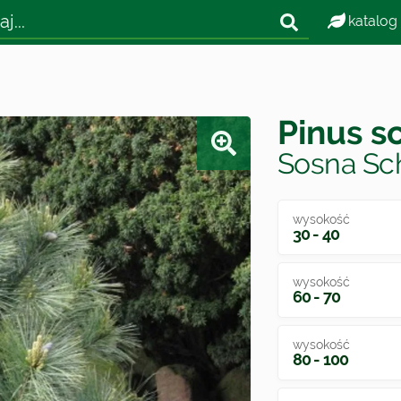
katalog
Pinus sc
Sosna Sch
wysokość
30 - 40
wysokość
60 - 70
wysokość
80 - 100