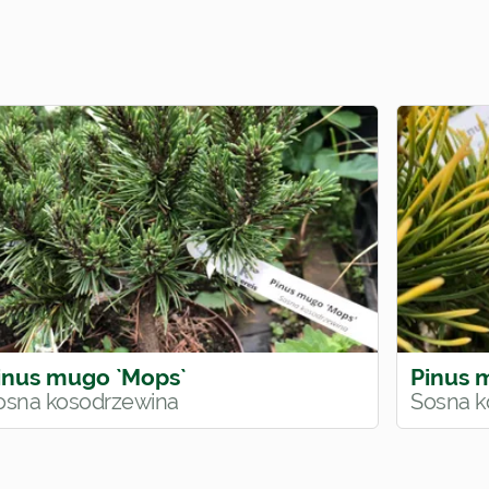
inus mugo `Mops`
Pinus 
osna kosodrzewina
Sosna k