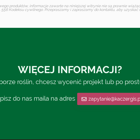
o produktów, informacje zawarte na niniejszej witrynie nie są prawnie wiążące 
 556 Kodeksu cywilnego. Przepraszamy i zapraszamy do kontaktu, aby uzyskać in
WIĘCEJ INFORMACJI?
rze roślin, chcesz wycenić projekt lub po pros
pisz do nas maila na adres
zapytanie@kaczergis.p