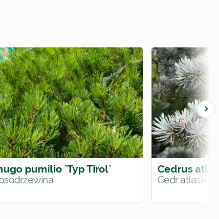
ugo pumilio `Typ Tirol`
Cedrus atlan
osodrzewina
Cedr atlaski