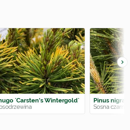
mugo `Carsten's Wintergold`
Pinus nigra `
osodrzewina
Sosna czarna