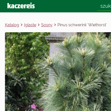
Katalog
Iglaste
Sosny
Pinus schwerinii `Wiethorst`