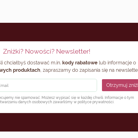
Zniżki? Nowości? Newsletter!
li chciałbyś dostawać m.in.
kody rabatowe
lub informacje o
wych produktach
, zapraszamy do zapisania się na newsletter
Otrzymuj zniż
ecujemy nie spamować. Możesz wypisać się w każdej chwili. Informacje o tym
etwarzaniu danych osobowych zawarliśmy w
polityce prywatności
.