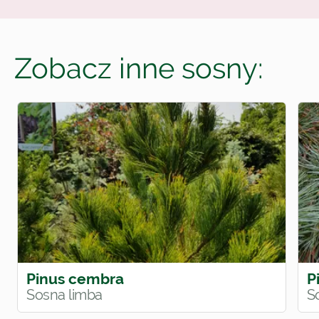
Zobacz inne sosny:
Pinus cembra
P
Sosna limba
S