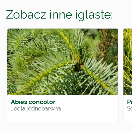
Zobacz inne iglaste:
Abies concolor
P
Jodła jednobarwna
S