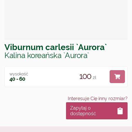
Viburnum carlesii `Aurora`
Kalina koreańska `Aurora`
100
wysokość
zł
40 - 60
Interesuje Cię inny rozmiar?
Zapytaj o
dostępność