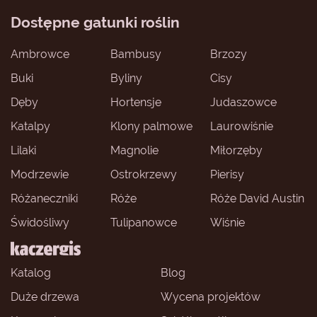
Dostępne gatunki roślin
Ambrowce
Bambusy
Brzozy
Buki
Byliny
Cisy
Dęby
Hortensje
Judaszowce
Katalpy
Klony palmowe
Laurowiśnie
Lilaki
Magnolie
Miłorzęby
Modrzewie
Ostrokrzewy
Pierisy
Różaneczniki
Róże
Róże David Austin
Świdośliwy
Tulipanowce
Wiśnie
Katalog
Blog
Duże drzewa
Wycena projektów