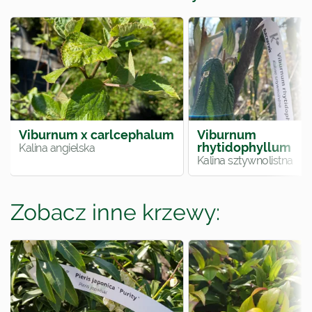
Viburnum x carlcephalum
Viburnum
rhytidophyllum
Kalina angielska
Kalina sztywnolistna
Zobacz inne krzewy: