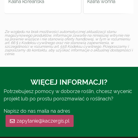
Kalina koreańska
Kalina wonna
Ze względu na brak możliwości automatycznej aktualizacji stanu
magazynowego produktów, informacje zawarte na niniejszej witrynie nie
są prawnie wiążące i nie stanowią oferty handlowej, w tym w rozumieniu
art. 66 § 1 Kodeksu cywilnego oraz nie stanowią zapewnienia, w
szczególności w rozumieniu art. 556 Kodeksu cywilnego. Przepraszamy i
zapraszamy do kontaktu, aby uzyskać informacje o aktualnej dostępności i
cenie.
WIĘCEJ INFORMACJI?
Potrzebujesz pomocy w doborze roślin, chcesz wycenić
projekt lub po prostu porozmawiać o roślinach?
Napisz do nas maila na adres
zapytanie@kaczergis.pl