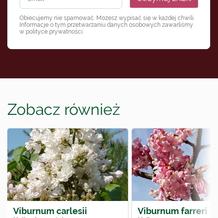
Obiecujemy nie spamować. Możesz wypisać się w każdej chwili.
Informacje o tym przetwarzaniu danych osobowych zawarliśmy
w
polityce prywatności
.
Zobacz również
Viburnum carlesii
Viburnum farreri