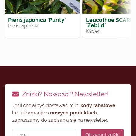
Pieris japonica `Purity`
Leucothoe SCARL
`Zeblid`
Pieris japoński
Kiścień
Zniżki? Nowości? Newsletter!
Jeśli chciałbyś dostawać m.in.
kody rabatowe
lub informacje o
nowych produktach
,
zapraszamy do zapisania się na newsletter.
Otrzymuj zniżki