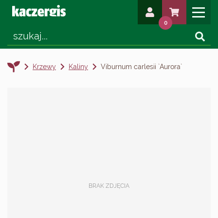
0
Krzewy
Kaliny
Viburnum carlesii `Aurora`