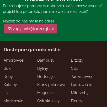
Potrzebujesz pomocy w doborze roślin, chcesz wycenić
projekt lub po prostu porozmawiać o roślinach?
Napisz do nas maila na adres
zapytanie@kaczergis.pl
Dostępne gatunki roślin
Ambrowce
Bambusy
Brzozy
Buki
Byliny
Cisy
Dęby
Hortensje
Judaszowce
Katalpy
Klony palmowe
Laurowiśnie
Lilaki
Magnolie
Miłorzęby
Modrzewie
Ostrokrzewy
Pierisy