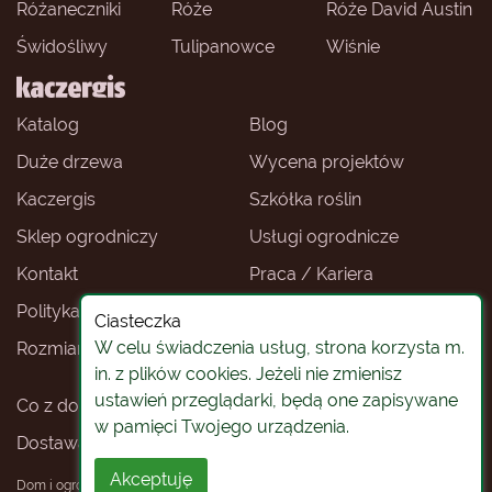
Różaneczniki
Róże
Róże David Austin
Świdośliwy
Tulipanowce
Wiśnie
Katalog
Blog
Duże drzewa
Wycena projektów
Kaczergis
Szkółka roślin
Sklep ogrodniczy
Usługi ogrodnicze
Kontakt
Praca / Kariera
Polityka prywatności
Ceny roślin
Ciasteczka
W celu świadczenia usług, strona korzysta m.
Rozmiary roślin
Sklep ogrodniczy -
Wrocław
in. z plików cookies. Jeżeli nie zmienisz
ustawień przeglądarki, będą one zapisywane
Co z doniczkami
Rośliny na pniu
w pamięci Twojego urządzenia.
Dostawa roślin
Koszty i warunki dostawy
Akceptuję
Dom i ogród Beata Kaczergis
2026