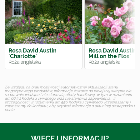
Rosa David Austin
Rosa David Austin 
`Charlotte`
Mill on the Flos`
Róża angielska
Róża angielska
Ze względu na brak możliwości automatycznej aktualizacji stanu
magazynowego produktów, informacje zawarte na niniejszej witrynie nie
są prawnie wiążące i nie stanowią oferty handlowej, w tym w rozumieniu
art. 66 § 1 Kodeksu cywilnego oraz nie stanowią zapewnienia, w
szczególności w rozumieniu art. 556 Kodeksu cywilnego. Przepraszamy i
zapraszamy do kontaktu, aby uzyskać informacje o aktualnej dostępności i
cenie.
WIĘCEJ INFORMACJI?