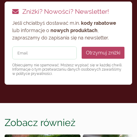
Zniżki? Nowości? Newsletter!
Jeśli chciałbyś dostawać m.in.
kody rabatowe
lub informacje o
nowych produktach
,
zapraszamy do zapisania się na newsletter.
Otrzymuj zniżki
Obiecujemy nie spamować. Możesz wypisać się w każdej chwili.
Informacje o tym przetwarzaniu danych osobowych zawarliśmy
w
polityce prywatności
.
Zobacz również