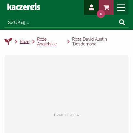
0
Róże
Rosa David Austin
Róże
Angielskie
`Desdemona`