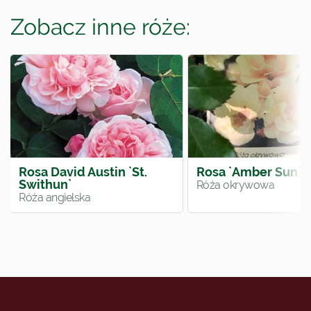
Zobacz inne róże:
Rosa David Austin `St.
Rosa `Amber Sun`
Swithun`
Róża okrywowa
Róża angielska