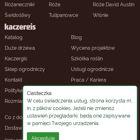
Różaneczniki
Róże
Róże David Austin
Świdośliwy
Tulipanowce
Wiśnie
Katalog
Blog
Duże drzewa
Wycena projektów
Kaczergis
Szkółka roślin
Sklep ogrodniczy
Usługi ogrodnicze
Kontakt
Praca / Kariera
Polityka prywatności
Ceny roślin
Ciasteczka
W celu świadczenia usług, strona korzysta m.
Rozmiary roślin
Sklep ogrodniczy -
Wrocław
in. z plików cookies. Jeżeli nie zmienisz
ustawień przeglądarki, będą one zapisywane
Co z doniczkami
Rośliny na pniu
w pamięci Twojego urządzenia.
Dostawa roślin
Koszty i warunki dostawy
Akceptuję