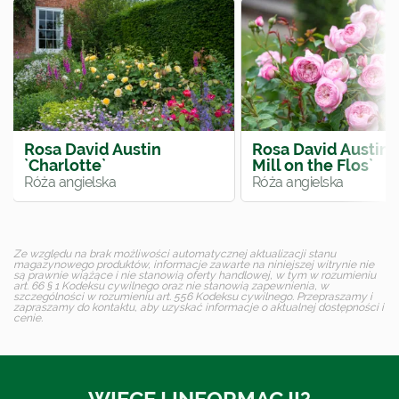
Rosa David Austin
Rosa David Austin 
`Charlotte`
Mill on the Flos`
Róża angielska
Róża angielska
Ze względu na brak możliwości automatycznej aktualizacji stanu
magazynowego produktów, informacje zawarte na niniejszej witrynie nie
są prawnie wiążące i nie stanowią oferty handlowej, w tym w rozumieniu
art. 66 § 1 Kodeksu cywilnego oraz nie stanowią zapewnienia, w
szczególności w rozumieniu art. 556 Kodeksu cywilnego. Przepraszamy i
zapraszamy do kontaktu, aby uzyskać informacje o aktualnej dostępności i
cenie.