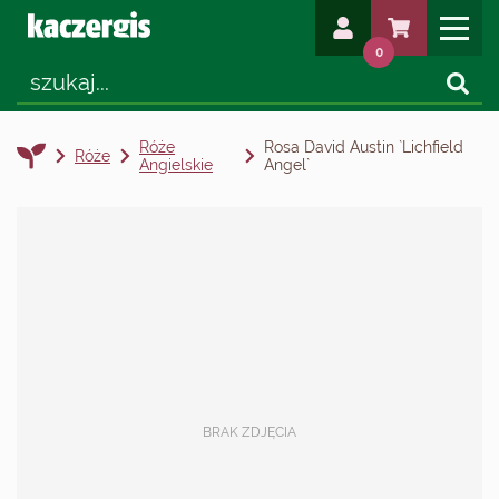
0
Róże
Rosa David Austin `Lichfield
Róże
Angielskie
Angel`