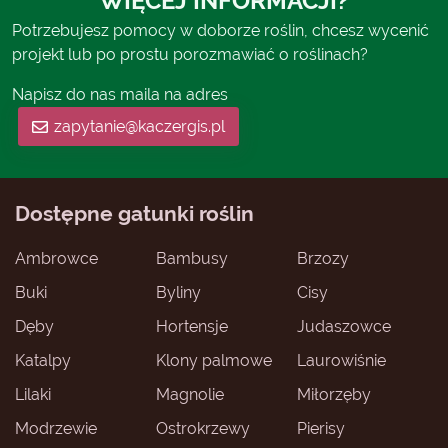
WIĘCEJ INFORMACJI?
Potrzebujesz pomocy w doborze roślin, chcesz wycenić
projekt lub po prostu porozmawiać o roślinach?
Napisz do nas maila na adres
zapytanie@kaczergis.pl
Dostępne gatunki roślin
Ambrowce
Bambusy
Brzozy
Buki
Byliny
Cisy
Dęby
Hortensje
Judaszowce
Katalpy
Klony palmowe
Laurowiśnie
Lilaki
Magnolie
Miłorzęby
Modrzewie
Ostrokrzewy
Pierisy