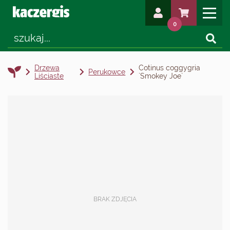
0
Drzewa
Cotinus coggygria
Perukowce
Liściaste
`Smokey Joe`