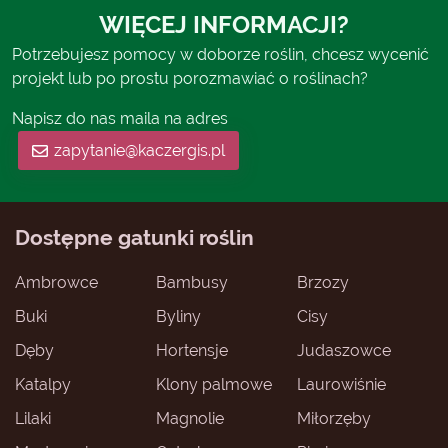
WIĘCEJ INFORMACJI?
Potrzebujesz pomocy w doborze roślin, chcesz wycenić
projekt lub po prostu porozmawiać o roślinach?
Napisz do nas maila na adres
zapytanie@kaczergis.pl
Dostępne gatunki roślin
Ambrowce
Bambusy
Brzozy
Buki
Byliny
Cisy
Dęby
Hortensje
Judaszowce
Katalpy
Klony palmowe
Laurowiśnie
Lilaki
Magnolie
Miłorzęby