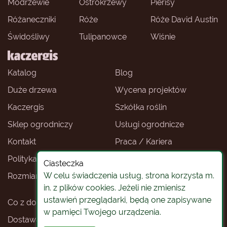
Modrzewie
Ostrokrzewy
Pierisy
Różaneczniki
Róże
Róże David Austin
Świdośliwy
Tulipanowce
Wiśnie
Katalog
Blog
Duże drzewa
Wycena projektów
Kaczergis
Szkółka roślin
Sklep ogrodniczy
Usługi ogrodnicze
Kontakt
Praca / Kariera
Polityka prywatności
Ceny roślin
Ciasteczka
W celu świadczenia usług, strona korzysta m.
Rozmiary roślin
Sklep ogrodniczy -
Wrocław
in. z plików cookies. Jeżeli nie zmienisz
ustawień przeglądarki, będą one zapisywane
Co z doniczkami
Rośliny na pniu
w pamięci Twojego urządzenia.
Dostawa roślin
Koszty i warunki dostawy