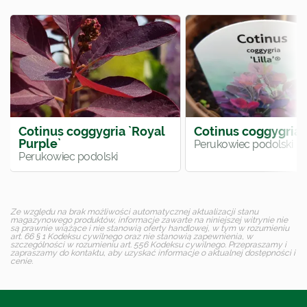
Cotinus coggygria `Royal
Cotinus coggygria `
Purple`
Perukowiec podolski
Perukowiec podolski
Ze względu na brak możliwości automatycznej aktualizacji stanu
magazynowego produktów, informacje zawarte na niniejszej witrynie nie
są prawnie wiążące i nie stanowią oferty handlowej, w tym w rozumieniu
art. 66 § 1 Kodeksu cywilnego oraz nie stanowią zapewnienia, w
szczególności w rozumieniu art. 556 Kodeksu cywilnego. Przepraszamy i
zapraszamy do kontaktu, aby uzyskać informacje o aktualnej dostępności i
cenie.