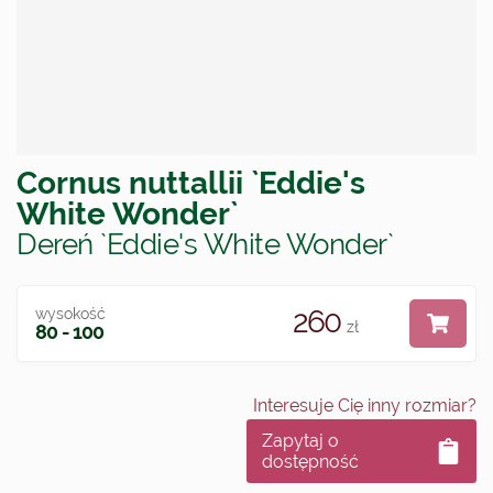
Cornus nuttallii `Eddie's
White Wonder`
Dereń `Eddie's White Wonder`
260
wysokość
zł
80 - 100
Interesuje Cię inny rozmiar?
Zapytaj o
dostępność