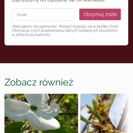
Otrzymuj zniżki
Obiecujemy nie spamować. Możesz wypisać się w każdej chwili.
Informacje o tym przetwarzaniu danych osobowych zawarliśmy
w
polityce prywatności
.
Zobacz również