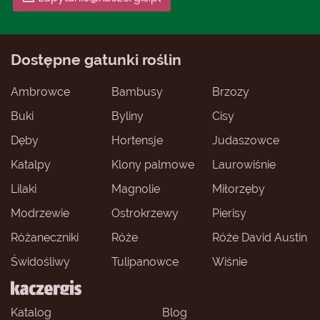
Dostępne gatunki roślin
Ambrowce
Bambusy
Brzozy
Buki
Byliny
Cisy
Dęby
Hortensje
Judaszowce
Katalpy
Klony palmowe
Laurowiśnie
Lilaki
Magnolie
Miłorzęby
Modrzewie
Ostrokrzewy
Pierisy
Różaneczniki
Róże
Róże David Austin
Świdośliwy
Tulipanowce
Wiśnie
Katalog
Blog