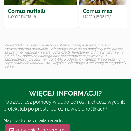
Cornus nuttallii
Cornus mas
Dereń nuttalla
Dereń jadalny
Ze względu na brak możliwości automatycznej aktualizacji stanu
magazynowego produktów, informacje zawarte na niniejszej witrynie nie
są prawnie wiążące i nie stanowią oferty handlowej, w tym w rozumieniu
art. 66 § 1 Kodeksu cywilnego oraz nie stanowią zapewnienia, w
szczególności w rozumieniu art. 556 Kodeksu cywilnego. Przepraszamy i
zapraszamy do kontaktu, aby uzyskać informacje o aktualnej dostępności i
cenie.
WIĘCEJ INFORMACJI?
Potrzebujesz pomocy w doborze roślin, chcesz wycenić
projekt lub po prostu porozmawiać o roślinach?
Napisz do nas maila na adres
zapytanie@kaczergis.pl