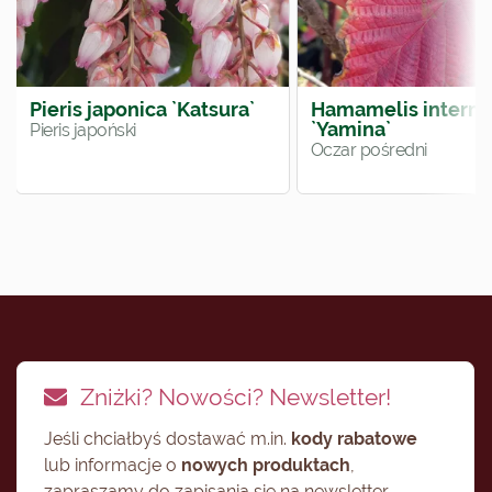
Pieris japonica `Katsura`
Hamamelis interm
`Yamina`
Pieris japoński
Oczar pośredni
Zniżki? Nowości? Newsletter!
Jeśli chciałbyś dostawać m.in.
kody rabatowe
lub informacje o
nowych produktach
,
zapraszamy do zapisania się na newsletter.