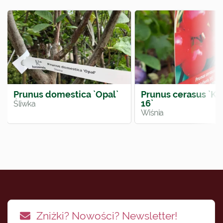
Prunus domestica `Opal`
Prunus cerasus `Kel
16`
Śliwka
Wiśnia
Zniżki? Nowości? Newsletter!