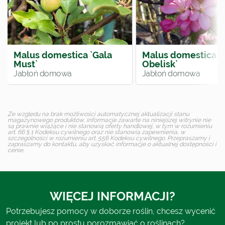
Malus domestica `Gala
Malus domestica `
Must`
Obelisk`
Jabłoń domowa
Jabłoń domowa
Ze względu na brak możliwości automatycznej aktualizacji stanu
magazynowego produktów, informacje zawarte na niniejszej witrynie nie
są prawnie wiążące i nie stanowią oferty handlowej, w tym w rozumieniu
art. 66 § 1 Kodeksu cywilnego oraz nie stanowią zapewnienia, w
szczególności w rozumieniu art. 556 Kodeksu cywilnego. Przepraszamy i
zapraszamy do kontaktu, aby uzyskać informacje o aktualnej dostępności i
cenie.
WIĘCEJ INFORMACJI?
Potrzebujesz pomocy w doborze roślin, chcesz wycenić
projekt lub po prostu porozmawiać o roślinach?