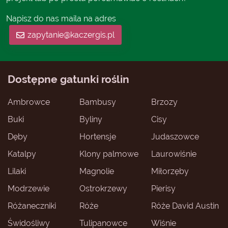
Napisz do nas maila na adres
zapytanie@kaczergis.pl
Dostępne gatunki roślin
Ambrowce
Bambusy
Brzozy
Buki
Byliny
Cisy
Dęby
Hortensje
Judaszowce
Katalpy
Klony palmowe
Laurowiśnie
Lilaki
Magnolie
Miłorzęby
Modrzewie
Ostrokrzewy
Pierisy
Różaneczniki
Róże
Róże David Austin
Świdośliwy
Tulipanowce
Wiśnie