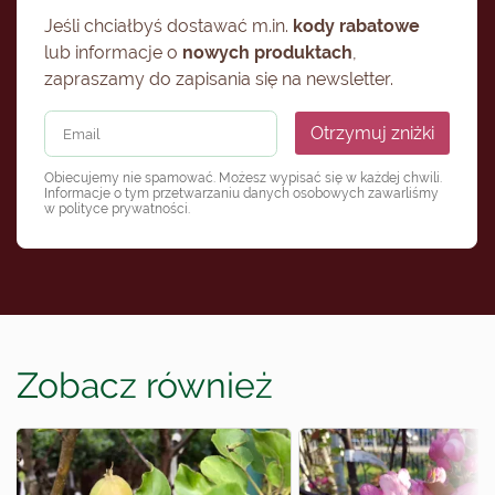
Jeśli chciałbyś dostawać m.in.
kody rabatowe
lub informacje o
nowych produktach
,
zapraszamy do zapisania się na newsletter.
Otrzymuj zniżki
Obiecujemy nie spamować. Możesz wypisać się w każdej chwili.
Informacje o tym przetwarzaniu danych osobowych zawarliśmy
w
polityce prywatności
.
Zobacz również