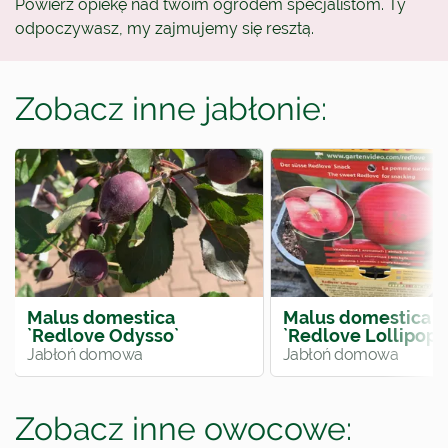
Powierz opiekę nad twoim ogrodem specjalistom. Ty
odpoczywasz, my zajmujemy się resztą.
Zobacz inne jabłonie:
Malus domestica
Malus domestica
`Redlove Odysso`
`Redlove Lollipop`
Jabłoń domowa
Jabłoń domowa
Zobacz inne owocowe: