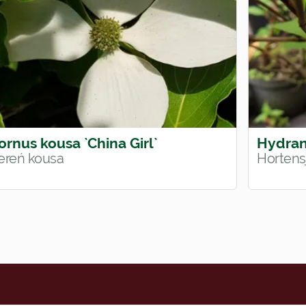
ornus kousa `China Girl`
Hydran
ereń kousa
Hortens