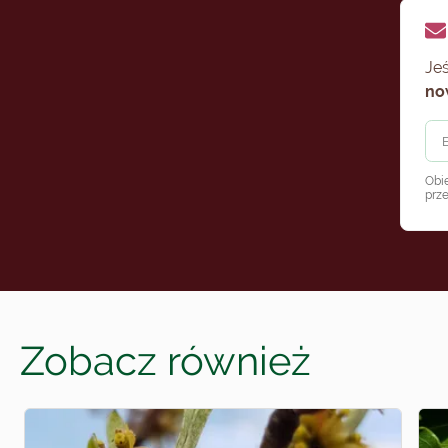
Jeś
no
Obi
prz
Zobacz również