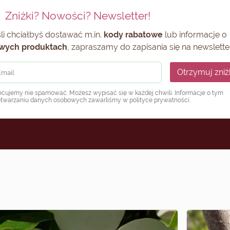
Zniżki? Nowości? Newsletter!
li chciałbyś dostawać m.in.
kody rabatowe
lub informacje o
wych produktach
, zapraszamy do zapisania się na newsletter
Otrzymuj zniż
ecujemy nie spamować. Możesz wypisać się w każdej chwili. Informacje o tym
etwarzaniu danych osobowych zawarliśmy w
polityce prywatności
.