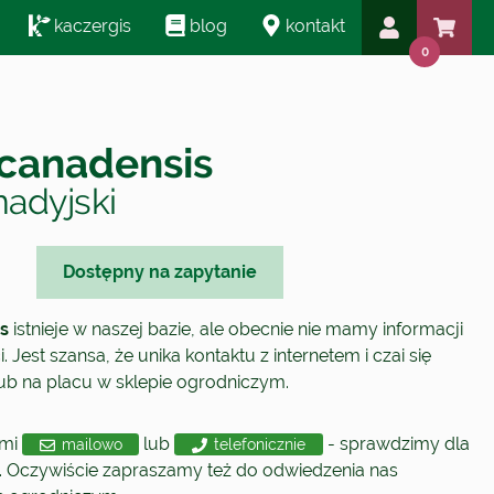
kaczergis
blog
kontakt
0
canadensis
adyjski
Dostępny na zapytanie
s
istnieje w naszej bazie, ale obecnie nie mamy informacji
 Jest szansa, że unika kontaktu z internetem i czai się
lub na placu w sklepie ogrodniczym.
ami
lub
- sprawdzimy dla
mailowo
telefonicznie
. Oczywiście zapraszamy też do odwiedzenia nas