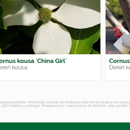
ornus kousa `China Girl`
Cornus
ereń kousa
Dereń k
o produktów, informacje zawarte na niniejszej witrynie nie są prawnie wiążące 
 556 Kodeksu cywilnego. Przepraszamy i zapraszamy do kontaktu, aby uzyskać in