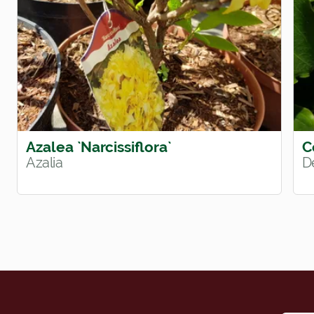
Azalea `Narcissiflora`
C
Azalia
D