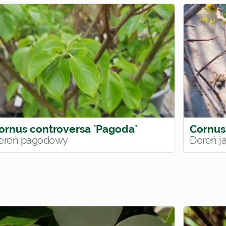
ornus controversa `Pagoda`
Cornus
ereń pagodowy
Dereń j