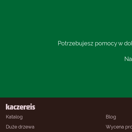
Potrzebujesz pomocy w dobo
Na
Katalog
Blog
Duże drzewa
Wycena pro