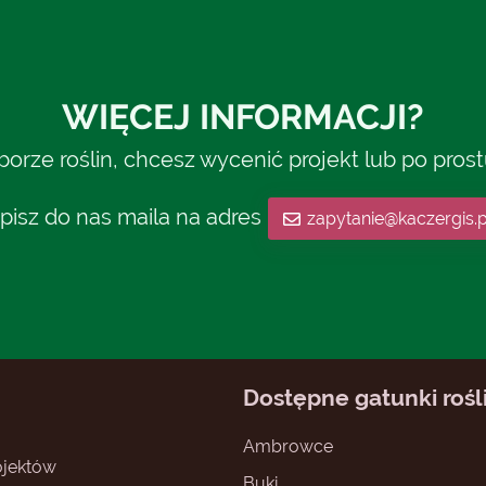
WIĘCEJ INFORMACJI?
rze roślin, chcesz wycenić projekt lub po pros
pisz do nas maila na adres
zapytanie@kaczergis.p
Dostępne gatunki rośl
Ambrowce
jektów
Buki