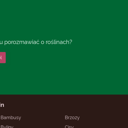
tu porozmawiać o roślinach?
l
in
Bambusy
Brzozy
Byliny
Cisy