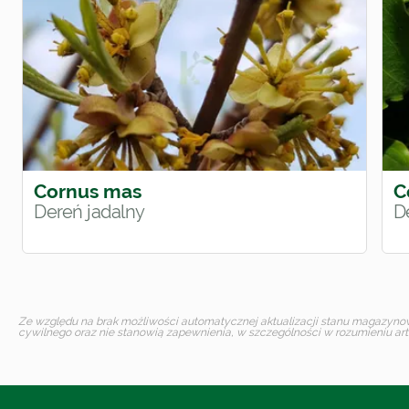
Cornus mas
C
Dereń jadalny
D
Ze względu na brak możliwości automatycznej aktualizacji stanu magazynoweg
cywilnego oraz nie stanowią zapewnienia, w szczególności w rozumieniu art.