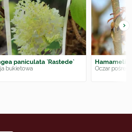
gea paniculata `Rastede`
Hamamelis i
ja bukietowa
Oczar pośredn