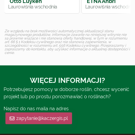
`Otto Luyken`
`ETNA Anbri`
Laurowiśnia wschodnia
Laurowiśnia wschodnia
Ze względu na brak możliwości automatycznej aktualizacji stanu
magazynowego produktów, informacje zawarte na niniejszej witrynie nie
są prawnie wiążące i nie stanowią oferty handlowej, w tym w rozumieniu
art. 66 § 1 Kodeksu cywilnego oraz nie stanowią zapewnienia, w
szczególności w rozumieniu art. 556 Kodeksu cywilnego. Przepraszamy i
zapraszamy do kontaktu, aby uzyskać informacje o aktualnej dostępności i
cenie.
WIĘCEJ INFORMACJI?
Potrzebujesz pomocy w doborze roślin, chcesz wycenić
projekt lub po prostu porozmawiać o roślinach?
Napisz do nas maila na adres
zapytanie@kaczergis.pl