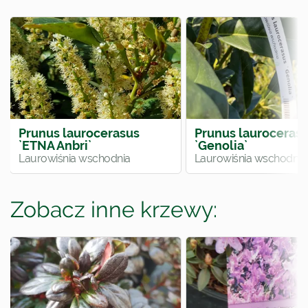
Prunus laurocerasus
Prunus lauroceras
`ETNA Anbri`
`Genolia`
Laurowiśnia wschodnia
Laurowiśnia wschodnia
Zobacz inne krzewy: