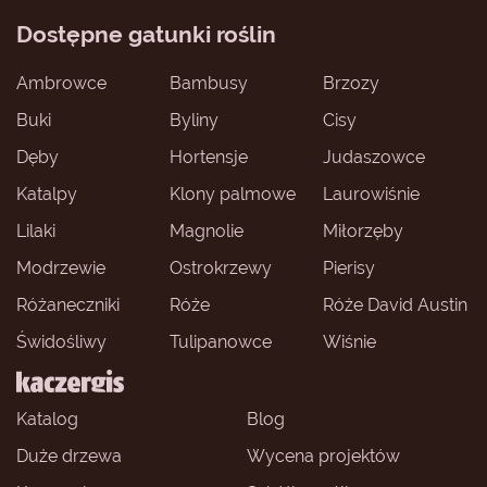
Dostępne gatunki roślin
Ambrowce
Bambusy
Brzozy
Buki
Byliny
Cisy
Dęby
Hortensje
Judaszowce
Katalpy
Klony palmowe
Laurowiśnie
Lilaki
Magnolie
Miłorzęby
Modrzewie
Ostrokrzewy
Pierisy
Różaneczniki
Róże
Róże David Austin
Świdośliwy
Tulipanowce
Wiśnie
Katalog
Blog
Duże drzewa
Wycena projektów