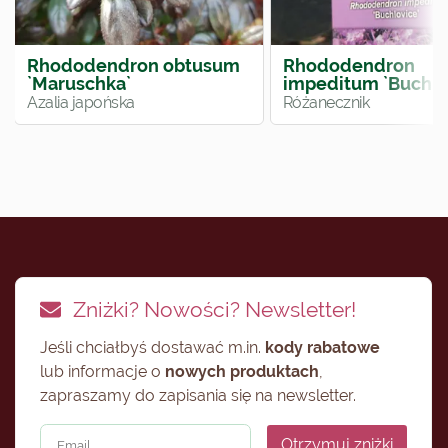
Rhododendron obtusum
Rhododendron
`Maruschka`
impeditum `Buchlo
Azalia japońska
Różanecznik
Zniżki? Nowości? Newsletter!
Jeśli chciałbyś dostawać m.in.
kody rabatowe
lub informacje o
nowych produktach
,
zapraszamy do zapisania się na newsletter.
Otrzymuj zniżki