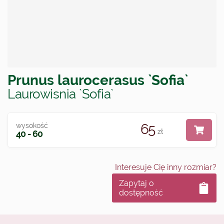
Prunus laurocerasus `Sofia`
Laurowisnia `Sofia`
65
wysokość
zł
40 - 60
Interesuje Cię inny rozmiar?
Zapytaj o
dostępność