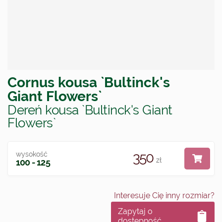
Cornus kousa `Bultinck's
Giant Flowers`
Dereń kousa `Bultinck's Giant
Flowers`
350
wysokość
zł
100 - 125
Interesuje Cię inny rozmiar?
Zapytaj o
dostępność