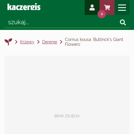
0
Cornus kousa `Bultinck's Giant
Krzewy
Derenie
Flowers`