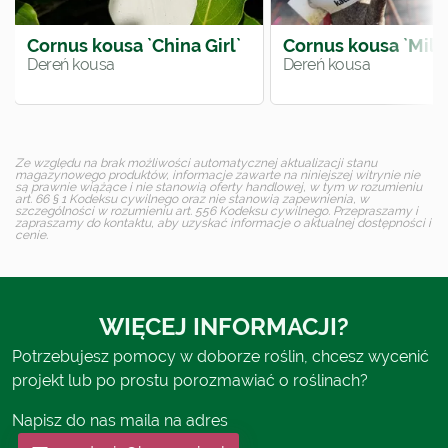
Cornus kousa `China Girl`
Cornus kousa `Milk
Dereń kousa
Dereń kousa
Ze względu na brak możliwości automatycznej aktualizacji stanu
magazynowego produktów, informacje zawarte na niniejszej witrynie nie
są prawnie wiążące i nie stanowią oferty handlowej, w tym w rozumieniu
art. 66 § 1 Kodeksu cywilnego oraz nie stanowią zapewnienia, w
szczególności w rozumieniu art. 556 Kodeksu cywilnego. Przepraszamy i
zapraszamy do kontaktu, aby uzyskać informacje o aktualnej dostępności i
cenie.
WIĘCEJ INFORMACJI?
Potrzebujesz pomocy w doborze roślin, chcesz wycenić
projekt lub po prostu porozmawiać o roślinach?
Napisz do nas maila na adres