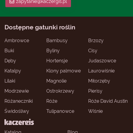
zapytanie@kaczergis.pl
Dostępne gatunki roślin
Ambrowce
Bambusy
Brzozy
Buki
Byliny
Cisy
Dęby
Hortensje
Judaszowce
Katalpy
Klony palmowe
Laurowiśnie
Lilaki
Magnolie
Miłorzęby
Modrzewie
Ostrokrzewy
Pierisy
Różaneczniki
Róże
Róże David Austin
Świdośliwy
Tulipanowce
Wiśnie
Katalog
Blog