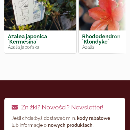
Azalea japonica
Rhododendron
`Kermesina`
`Klondyke`
Azalia japońska
Azalia
Zniżki? Nowości? Newsletter!
Jeśli chciałbyś dostawać m.in.
kody rabatowe
lub informacje o
nowych produktach
,