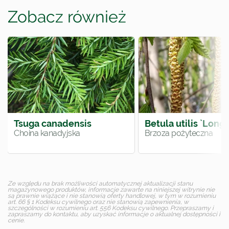
Zobacz również
Tsuga canadensis
Betula utilis `Long 
Choina kanadyjska
Brzoza pożyteczna
Ze względu na brak możliwości automatycznej aktualizacji stanu
magazynowego produktów, informacje zawarte na niniejszej witrynie nie
są prawnie wiążące i nie stanowią oferty handlowej, w tym w rozumieniu
art. 66 § 1 Kodeksu cywilnego oraz nie stanowią zapewnienia, w
szczególności w rozumieniu art. 556 Kodeksu cywilnego. Przepraszamy i
zapraszamy do kontaktu, aby uzyskać informacje o aktualnej dostępności i
cenie.