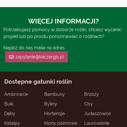
WIĘCEJ INFORMACJI?
Potrzebujesz pomocy w doborze roślin, chcesz wycenić
projekt lub po prostu porozmawiać o roślinach?
Napisz do nas maila na adres
zapytanie@kaczergis.pl
Dostępne gatunki roślin
Ambrowce
Bambusy
Brzozy
Buki
Byliny
Cisy
Dęby
Hortensje
Judaszowce
Katalpy
Klony palmowe
Laurowiśnie