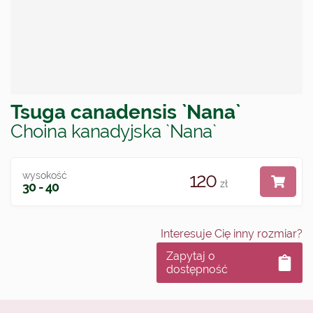
Tsuga canadensis `Nana`
Choina kanadyjska `Nana`
120
wysokość
zł
30 - 40
Interesuje Cię inny rozmiar?
Zapytaj o
dostępność