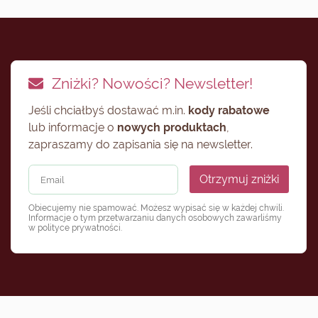
Zniżki? Nowości? Newsletter!
Jeśli chciałbyś dostawać m.in.
kody rabatowe
lub informacje o
nowych produktach
,
zapraszamy do zapisania się na newsletter.
Otrzymuj zniżki
Obiecujemy nie spamować. Możesz wypisać się w każdej chwili.
Informacje o tym przetwarzaniu danych osobowych zawarliśmy
w
polityce prywatności
.