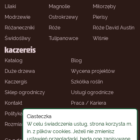
Lilaki
Magnolie
Miłorzęby
Modrzewie
Ostrokrzewy
Pierisy
Różaneczniki
Róże
Róże David Austin
Świdośliwy
Tulipanowce
Wiśnie
Katalog
Blog
Duże drzewa
Wycena projektów
Kaczergis
Szkółka roślin
Sklep ogrodniczy
Usługi ogrodnicze
Kontakt
Praca / Kariera
Polityka prywatności
Ceny roślin
Ciasteczka
W celu świadczenia usług, strona korzysta m.
Rozmiary roślin
Sklep ogrodniczy -
Wrocław
in. z plików cookies. Jeżeli nie zmienisz
ustawień przeglądarki, będą one zapisywane