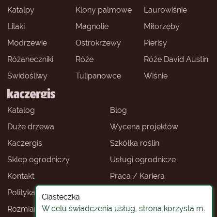
Katalpy
Klony palmowe
Laurowiśnie
Lilaki
Magnolie
Miłorzęby
Modrzewie
Ostrokrzewy
Pierisy
Różaneczniki
Róże
Róże David Austin
Świdośliwy
Tulipanowce
Wiśnie
Katalog
Blog
Duże drzewa
Wycena projektów
Kaczergis
Szkółka roślin
Sklep ogrodniczy
Usługi ogrodnicze
Kontakt
Praca / Kariera
Polityka prywatności
Ceny roślin
Ciasteczka
W celu świadczenia usług, strona korzysta m.
Rozmiary roślin
Sklep ogrodniczy -