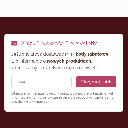
Zniżki? Nowości? Newsletter!
Jeśli chciałbyś dostawać m.in.
kody rabatowe
lub informacje o
nowych produktach
,
zapraszamy do zapisania się na newsletter.
Otrzymuj zniżki
Obiecujemy nie spamować. Możesz wypisać się w każdej chwili.
Informacje o tym przetwarzaniu danych osobowych zawarliśmy
w
polityce prywatności
.