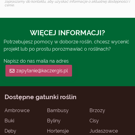
zapraszamy do kontaktu, aby uzyskać informacje o aktualnej dostępności i
cenie.
WIĘCEJ INFORMACJI?
Potrzebujesz pomocy w doborze roślin, chcesz wycenić
projekt lub po prostu porozmawiać o roślinach?
Napisz do nas maila na adres
zapytanie@kaczergis.pl
Dostępne gatunki roślin
Ambrowce
Bambusy
Brzozy
Buki
Byliny
Cisy
Dęby
Hortensje
Judaszowce