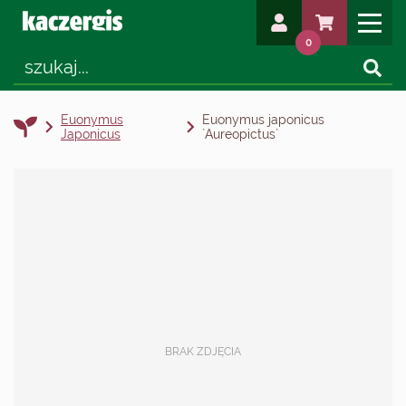
0
Euonymus
Euonymus japonicus
Japonicus
`Aureopictus`