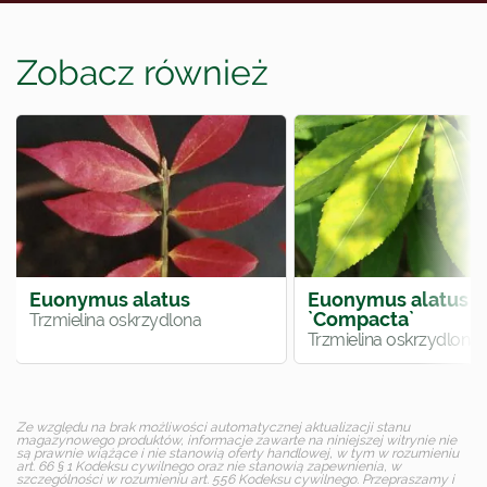
Zobacz również
Euonymus alatus
Euonymus alatus
`Compacta`
Trzmielina oskrzydlona
Trzmielina oskrzydlona
Ze względu na brak możliwości automatycznej aktualizacji stanu
magazynowego produktów, informacje zawarte na niniejszej witrynie nie
są prawnie wiążące i nie stanowią oferty handlowej, w tym w rozumieniu
art. 66 § 1 Kodeksu cywilnego oraz nie stanowią zapewnienia, w
szczególności w rozumieniu art. 556 Kodeksu cywilnego. Przepraszamy i