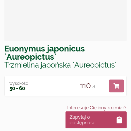
Euonymus japonicus
`Aureopictus`
Trzmielina japońska `Aureopictus`
110
wysokość
zł
50 - 60
Interesuje Cię inny rozmiar?
Zapytaj o
dostępność