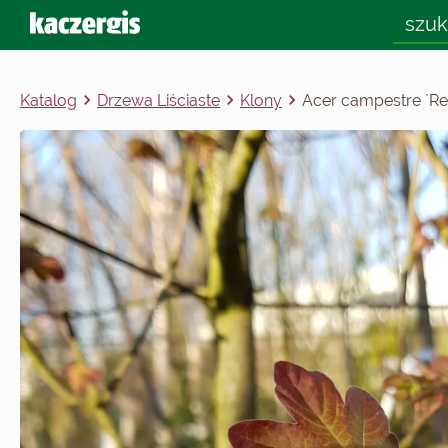
Katalog
Drzewa Liściaste
Klony
Acer campestre `Re