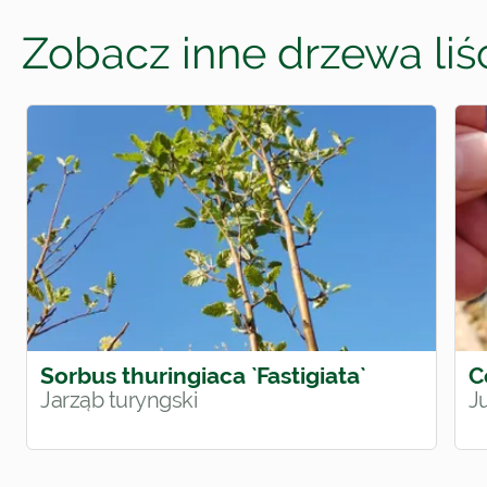
Zobacz inne drzewa liśc
Sorbus thuringiaca `Fastigiata`
C
Jarząb turyngski
J