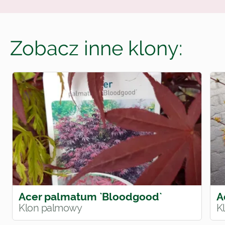
Zobacz inne klony:
Acer palmatum `Bloodgood`
A
Klon palmowy
K