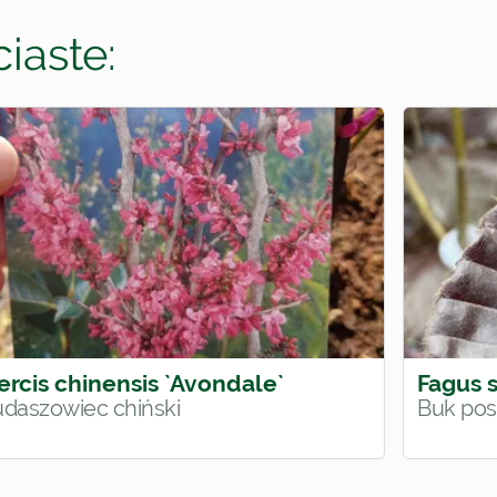
iaste:
ercis chinensis `Avondale`
Fagus s
udaszowiec chiński
Buk pos