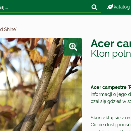
katalog
d Shine`
Acer ca
Klon poln
Acer campestre `
informacji o jego d
czai się gdzieś w 
Skontaktuj się z n
Ciebie dostępność