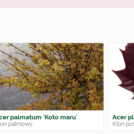
cer palmatum `Koto maru`
Acer p
lon palmowy
Klon pos