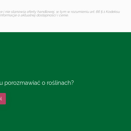
i nie stanowią oferty handlowej, w tym w rozumieniu art. 66 § 1 Kodeksu
formacje o aktualnej dostępności i cenie.
tu porozmawiać o roślinach?
l