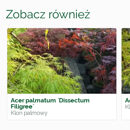
Zobacz również
Acer palmatum `Dissectum
A
Filigree`
K
Klon palmowy