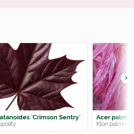
latanoides `Crimson Sentry`
Acer palmat
polity
Klon palmowy