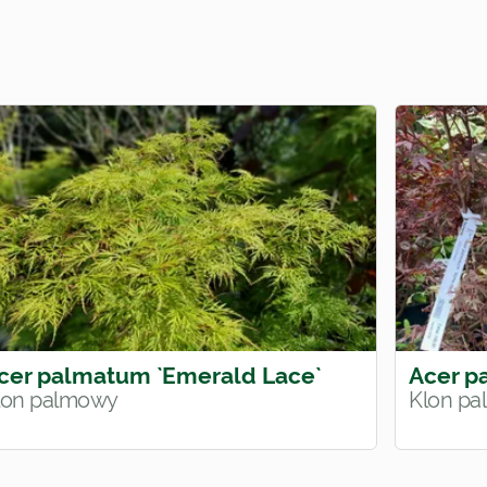
cer palmatum `Emerald Lace`
Acer p
lon palmowy
Klon p