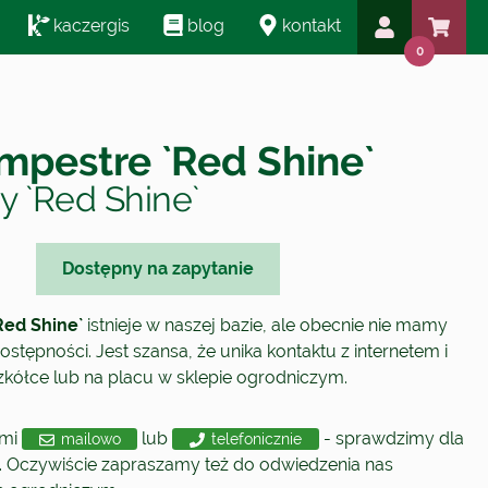
kaczergis
blog
kontakt
0
mpestre `Red Shine`
y `Red Shine`
Dostępny na zapytanie
Red Shine`
istnieje w naszej bazie, ale obecnie nie mamy
ostępności. Jest szansa, że unika kontaktu z internetem i
szkółce lub na placu w sklepie ogrodniczym.
ami
lub
- sprawdzimy dla
mailowo
telefonicznie
. Oczywiście zapraszamy też do odwiedzenia nas