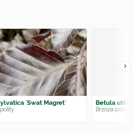
ylvatica `Swat Magret`
Betula utilis
polity
Brzoza pożyt