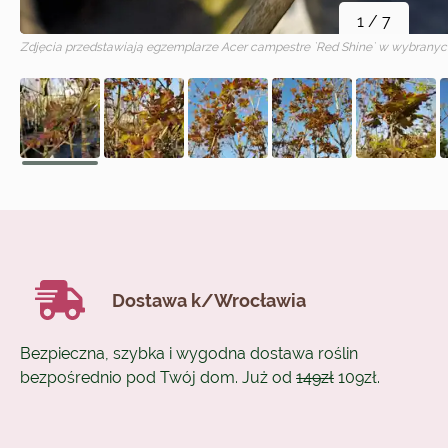
1
/
7
Zdjęcia przedstawiają egzemplarze
Acer campestre `Red Shine`
w wybranych
Dostawa k/Wrocławia
Bezpieczna, szybka i wygodna dostawa roślin
bezpośrednio pod Twój dom. Już od
149zł
109zł.