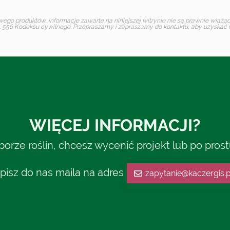
o produktów, informacje zawarte na niniejszej witrynie nie są prawnie wiążące 
 556 Kodeksu cywilnego. Przepraszamy i zapraszamy do kontaktu, aby uzyskać in
WIĘCEJ INFORMACJI?
rze roślin, chcesz wycenić projekt lub po pros
pisz do nas maila na adres
zapytanie@kaczergis.p