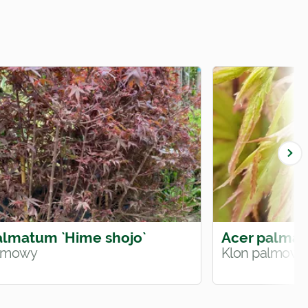
almatum `Hime shojo`
Acer palmat
almowy
Klon palmowy