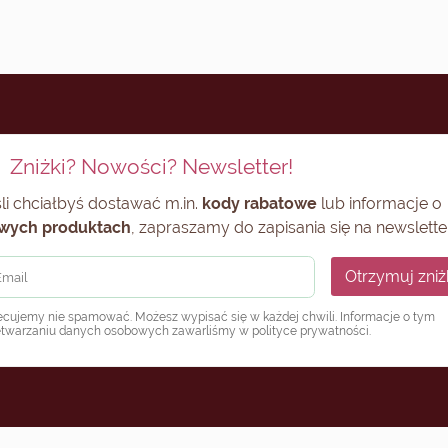
Zniżki? Nowości? Newsletter!
li chciałbyś dostawać m.in.
kody rabatowe
lub informacje o
wych produktach
, zapraszamy do zapisania się na newsletter
Otrzymuj zniż
ecujemy nie spamować. Możesz wypisać się w każdej chwili. Informacje o tym
etwarzaniu danych osobowych zawarliśmy w
polityce prywatności
.