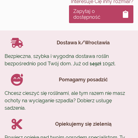
Interesuje Cię inny rozmiar?
Zapytaj o
dostępność
Dostawa k/Wrocławia
Bezpieczna, szybka i wygodna dostawa roślin
bezpośrednio pod Twój dom. Już od
149zł
109zł.
Pomagamy posadzić
Chcesz cieszyć się roślinami, ale tym razem nie masz
ochoty na wyciąganie szpadla? Dobierz usługę
sadzenia.
Opiekujemy się zielenią
Powierz opiekę nad twoim ogrodem specjalistom. Ty