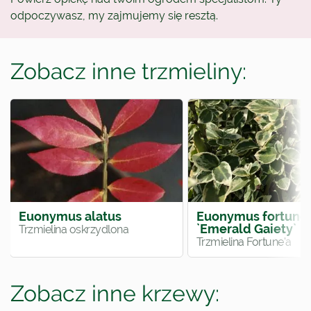
odpoczywasz, my zajmujemy się resztą.
Zobacz inne trzmieliny:
Euonymus alatus
Euonymus fortunei
`Emerald Gaiety`
Trzmielina oskrzydlona
Trzmielina Fortune'a
Zobacz inne krzewy: