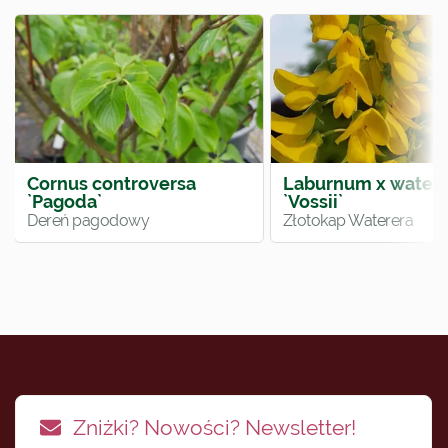
Cornus controversa
Laburnum x watere
`Pagoda`
`Vossii`
Dereń pagodowy
Złotokap Waterera
Zniżki? Nowości? Newsletter!