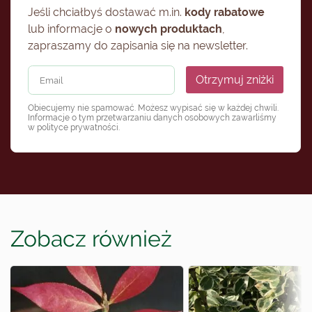
Jeśli chciałbyś dostawać m.in.
kody rabatowe
lub informacje o
nowych produktach
,
zapraszamy do zapisania się na newsletter.
Otrzymuj zniżki
Obiecujemy nie spamować. Możesz wypisać się w każdej chwili.
Informacje o tym przetwarzaniu danych osobowych zawarliśmy
w
polityce prywatności
.
Zobacz również