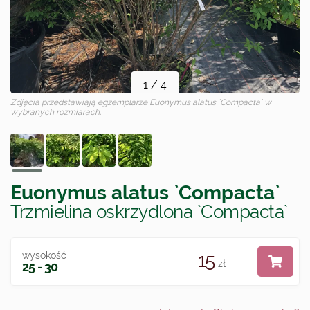
1
/
4
Zdjęcia przedstawiają egzemplarze
Euonymus alatus `Compacta`
w
wybranych rozmiarach.
Euonymus alatus `Compacta`
Trzmielina oskrzydlona `Compacta`
15
wysokość
zł
25 - 30