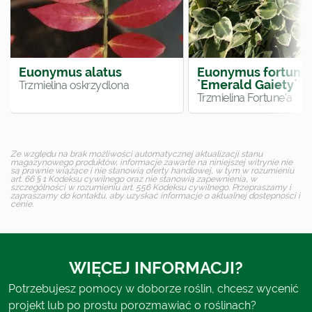
Euonymus alatus
Euonymus fortunei
`Emerald Gaiety`
Trzmielina oskrzydlona
Trzmielina Fortune'a
Ze względu na brak możliwości automatycznej aktualizacji stanu
magazynowego produktów, informacje zawarte na niniejszej witrynie nie
są prawnie wiążące i nie stanowią oferty handlowej, w tym w rozumieniu
art. 66 § 1 Kodeksu cywilnego oraz nie stanowią zapewnienia, w
szczególności w rozumieniu art. 556 Kodeksu cywilnego. Przepraszamy i
zapraszamy do kontaktu, aby uzyskać informacje o aktualnej dostępności i
cenie.
WIĘCEJ INFORMACJI?
Potrzebujesz pomocy w doborze roślin, chcesz wycenić
projekt lub po prostu porozmawiać o roślinach?