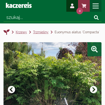
0
Krzewy
Trzmieliny
Euonymus alatus `Compacta`