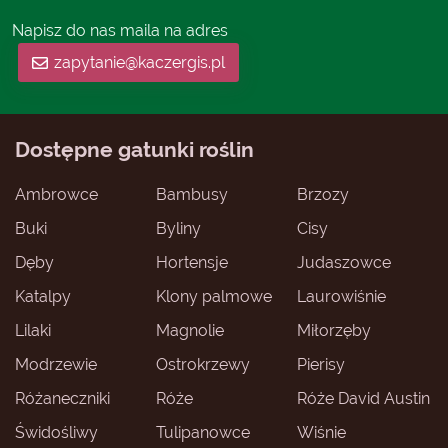
Napisz do nas maila na adres
zapytanie@kaczergis.pl
Dostępne gatunki roślin
Ambrowce
Bambusy
Brzozy
Buki
Byliny
Cisy
Dęby
Hortensje
Judaszowce
Katalpy
Klony palmowe
Laurowiśnie
Lilaki
Magnolie
Miłorzęby
Modrzewie
Ostrokrzewy
Pierisy
Różaneczniki
Róże
Róże David Austin
Świdośliwy
Tulipanowce
Wiśnie