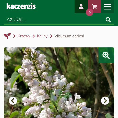
0
Krzewy
Kaliny
Viburnum carlesii