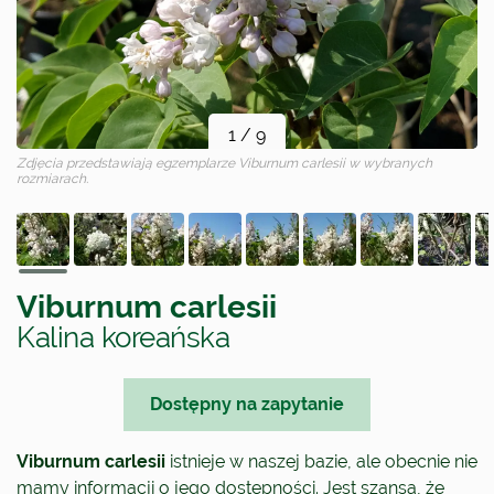
1
/
9
Zdjęcia przedstawiają egzemplarze
Viburnum carlesii
w wybranych
rozmiarach.
Viburnum carlesii
Kalina koreańska
Dostępny na zapytanie
Viburnum carlesii
istnieje w naszej bazie, ale obecnie nie
mamy informacji o jego dostępności. Jest szansa, że