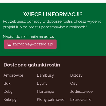
WIĘCEJ INFORMACJI?
Potrzebujesz pomocy w doborze roślin, chcesz wycenić
projekt lub po prostu porozmawiać o roślinach?
Napisz do nas maila na adres
zapytanie@kaczergis.pl
Dostępne gatunki roślin
Ambrowce
Bambusy
Brzozy
Buki
Byliny
Cisy
Dęby
Hortensje
Judaszowce
Katalpy
Klony palmowe
Laurowiśnie