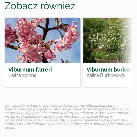
Zobacz również
Viburnum farreri
Viburnum burkwoo
Kalina wonna
Kalina Burkwooda
Ze względu na brak możliwości automatycznej aktualizacji stanu
magazynowego produktów, informacje zawarte na niniejszej witrynie nie
są prawnie wiążące i nie stanowią oferty handlowej, w tym w rozumieniu
art. 66 § 1 Kodeksu cywilnego oraz nie stanowią zapewnienia, w
szczególności w rozumieniu art. 556 Kodeksu cywilnego. Przepraszamy i
zapraszamy do kontaktu, aby uzyskać informacje o aktualnej dostępności i
cenie.