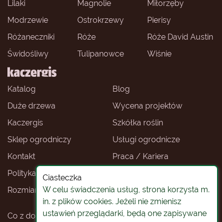
Lilaki
Magnolie
Miłorzęby
Modrzewie
Ostrokrzewy
Pierisy
Różaneczniki
Róże
Róże David Austin
Świdośliwy
Tulipanowce
Wiśnie
Katalog
Blog
Duże drzewa
Wycena projektów
Kaczergis
Szkółka roślin
Sklep ogrodniczy
Usługi ogrodnicze
Kontakt
Praca / Kariera
Polityka prywatności
Ceny roślin
Ciasteczka
W celu świadczenia usług, strona korzysta m.
Rozmiary roślin
Sklep ogrodniczy -
Wrocław
in. z plików cookies. Jeżeli nie zmienisz
ustawień przeglądarki, będą one zapisywane
Co z doniczkami
Rośliny na pniu