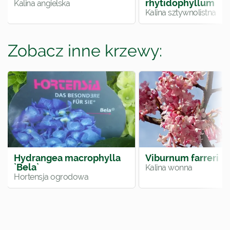
rhytidophyllum
Kalina angielska
Kalina sztywnolistna
Zobacz inne krzewy:
Hydrangea macrophylla
Viburnum farreri
`Bela`
Kalina wonna
Hortensja ogrodowa