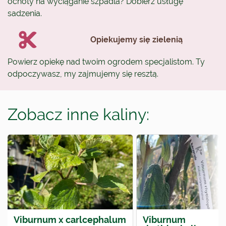
ochoty na wyciąganie szpadla? Dobierz usługę
sadzenia.
Opiekujemy się zielenią
Powierz opiekę nad twoim ogrodem specjalistom. Ty
odpoczywasz, my zajmujemy się resztą.
Zobacz inne kaliny:
Viburnum x carlcephalum
Viburnum