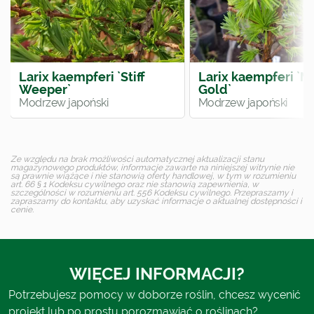
Larix kaempferi `Stiff
Larix kaempferi `M
Weeper`
Gold`
Modrzew japoński
Modrzew japoński
Ze względu na brak możliwości automatycznej aktualizacji stanu
magazynowego produktów, informacje zawarte na niniejszej witrynie nie
są prawnie wiążące i nie stanowią oferty handlowej, w tym w rozumieniu
art. 66 § 1 Kodeksu cywilnego oraz nie stanowią zapewnienia, w
szczególności w rozumieniu art. 556 Kodeksu cywilnego. Przepraszamy i
zapraszamy do kontaktu, aby uzyskać informacje o aktualnej dostępności i
cenie.
WIĘCEJ INFORMACJI?
Potrzebujesz pomocy w doborze roślin, chcesz wycenić
projekt lub po prostu porozmawiać o roślinach?