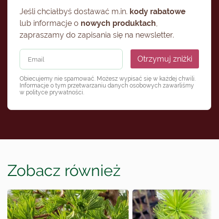
Jeśli chciałbyś dostawać m.in.
kody rabatowe
lub informacje o
nowych produktach
,
zapraszamy do zapisania się na newsletter.
Otrzymuj zniżki
Obiecujemy nie spamować. Możesz wypisać się w każdej chwili.
Informacje o tym przetwarzaniu danych osobowych zawarliśmy
w
polityce prywatności
.
Zobacz również