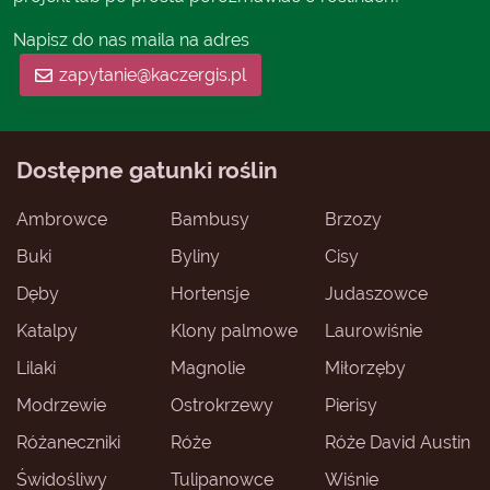
Napisz do nas maila na adres
zapytanie@kaczergis.pl
Dostępne gatunki roślin
Ambrowce
Bambusy
Brzozy
Buki
Byliny
Cisy
Dęby
Hortensje
Judaszowce
Katalpy
Klony palmowe
Laurowiśnie
Lilaki
Magnolie
Miłorzęby
Modrzewie
Ostrokrzewy
Pierisy
Różaneczniki
Róże
Róże David Austin
Świdośliwy
Tulipanowce
Wiśnie