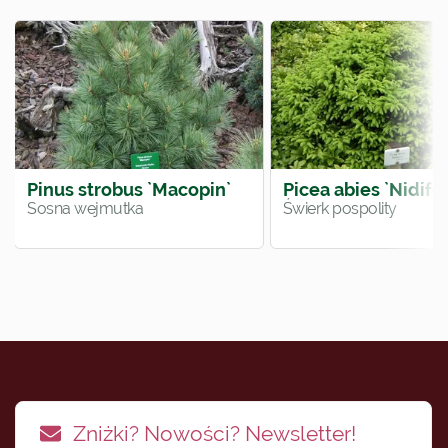
Pinus strobus `Macopin`
Picea abies `Nidifo
Sosna wejmutka
Świerk pospolity
Zniżki? Nowości? Newsletter!