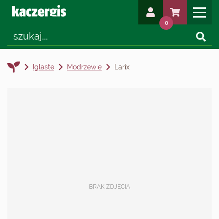
0
Iglaste
Modrzewie
Larix