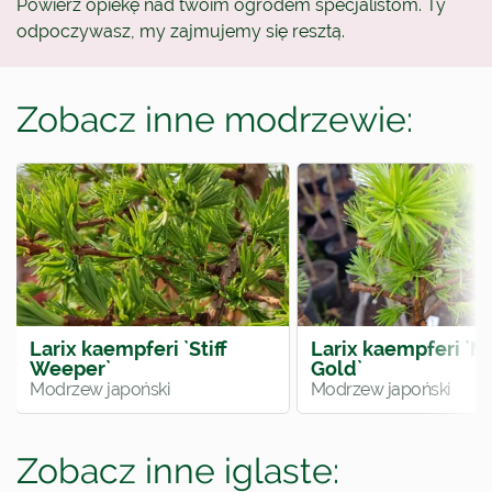
Powierz opiekę nad twoim ogrodem specjalistom. Ty
odpoczywasz, my zajmujemy się resztą.
Zobacz inne modrzewie:
Larix kaempferi `Stiff
Larix kaempferi `M
Weeper`
Gold`
Modrzew japoński
Modrzew japoński
Zobacz inne iglaste: