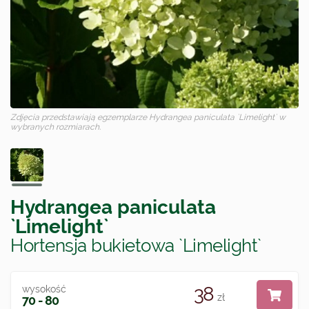
Zdjęcia przedstawiają egzemplarze
Hydrangea paniculata `Limelight`
w
wybranych rozmiarach.
Hydrangea paniculata
`Limelight`
Hortensja bukietowa `Limelight`
38
wysokość
zł
70 - 80