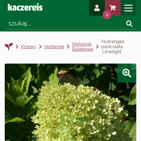
0
Hydrangea
Hortensje
Krzewy
Hortensje
paniculata
Bukietowe
`Limelight`