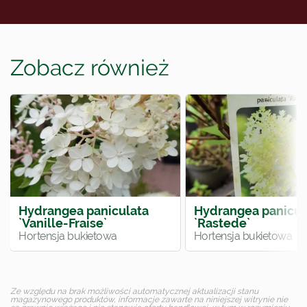
Zobacz również
Hydrangea paniculata
Hydrangea panicul
`Vanille-Fraise`
`Rastede`
Hortensja bukietowa
Hortensja bukietowa
Ze względu na brak możliwości automatycznej aktualizacji stanu
magazynowego produktów, informacje zawarte na niniejszej witrynie nie