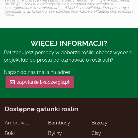
są prawnie wiążące i nie stanowią oferty handlowej, w tym w rozumieniu
art. 66 § 1 Kodeksu cywilnego oraz nie stanowią zapewnienia, w
szczególności w rozumieniu art. 556 Kodeksu cywilnego. Przepraszamy i
zapraszamy do kontaktu, aby uzyskać informacje o aktualnej dostępności i
cenie.
WIĘCEJ INFORMACJI?
Potrzebujesz pomocy w doborze roślin, chcesz wycenić
projekt lub po prostu porozmawiać o roślinach?
Napisz do nas maila na adres
zapytanie@kaczergis.pl
Dostępne gatunki roślin
Ambrowce
Bambusy
Brzozy
Buki
Byliny
Cisy