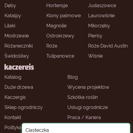
Dęby
Hortensje
Judaszowce
Katalpy
Klony palmowe
Laurowiśnie
Lilaki
Magnolie
Miłorzęby
Modrzewie
Ostrokrzewy
Pierisy
Różaneczniki
Róże
Róże David Austin
Świdośliwy
Tulipanowce
Wiśnie
Katalog
Blog
Duże drzewa
Wycena projektów
Kaczergis
Szkółka roślin
Sklep ogrodniczy
Usługi ogrodnicze
Kontakt
Praca / Kariera
Polityka prywatności
Ceny roślin
Ciasteczka