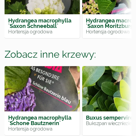
Hydrangea macrophylla
Hydrangea macrop
`Saxon Schneeball`
`Saxon Moritzburg`
Hortensja ogrodowa
Hortensja ogrodowa
Zobacz inne krzewy:
Hydrangea macrophylla
Buxus sempervire
`Schone Bautznerin`
Bukszpan wieczniezielo
Hortensja ogrodowa