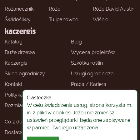
Różaneczniki
Róże
Róże David Austin
Świdośliwy
Tulipanowce
Wiśnie
Katalog
Blog
Duże drzewa
Wycena projektów
Kaczergis
Szkółka roślin
Sklep ogrodniczy
Usługi ogrodnicze
Kontakt
Praca / Kariera
Polityka prywatności
Ceny roślin
Ciasteczka
W celu świadczenia usług, strona korzysta m.
Rozmiary roślin
Sklep ogrodniczy -
Wrocław
in. z plików cookies. Jeżeli nie zmienisz
ustawień przeglądarki, będą one zapisywane
Co z doniczkami
Rośliny na pniu
w pamięci Twojego urządzenia.
Dostawa roślin
Koszty i warunki dostawy