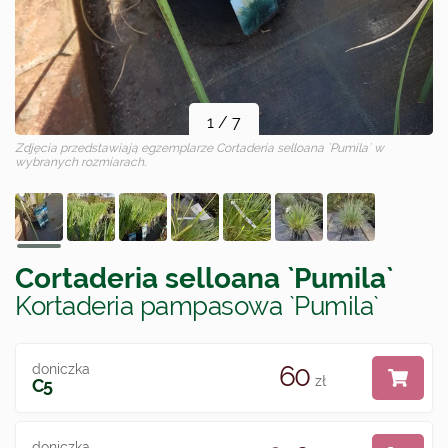
1
/
7
Zdjęcia przedstawiają egzemplarze
Cortaderia selloana `Pumila`
w
wybranych rozmiarach.
Cortaderia selloana `Pumila`
Kortaderia pampasowa `Pumila`
60
doniczka
zł
C5
doniczka