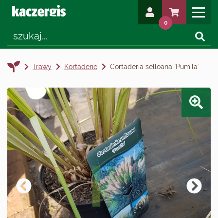
0
Trawy
Kortaderie
Cortaderia selloana `Pumila`