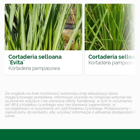
Cortaderia selloana
Cortaderia selloan
`Evita`
Kortaderia pampasowa
Kortaderia pampasowa
Ze względu na brak możliwości automatycznej aktualizacji stanu
magazynowego produktów, informacje zawarte na niniejszej witrynie nie
są prawnie wiążące i nie stanowią oferty handlowej, w tym w rozumieniu
art. 66 § 1 Kodeksu cywilnego oraz nie stanowią zapewnienia, w
szczególności w rozumieniu art. 556 Kodeksu cywilnego. Przepraszamy i
zapraszamy do kontaktu, aby uzyskać informacje o aktualnej dostępności i
cenie.