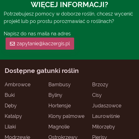
WIĘCEJ INFORMACJI?
Potrzebujesz pomocy w doborze roślin, chcesz wycenić
projekt lub po prostu porozmawiać o roślinach?
Napisz do nas maila na adres
zapytanie@kaczergis.pl
Dostępne gatunki roślin
Ambrowce
Bambusy
Brzozy
Buki
Byliny
Cisy
Dęby
Hortensje
Judaszowce
Katalpy
Klony palmowe
Laurowiśnie
Lilaki
Magnolie
Miłorzęby
Modrzewie
Ostrokrzewy
Pierisy