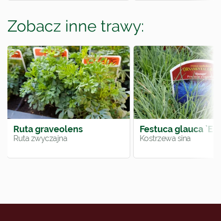
Zobacz inne trawy:
Ruta graveolens
Festuca glauca `Eis
Ruta zwyczajna
Kostrzewa sina