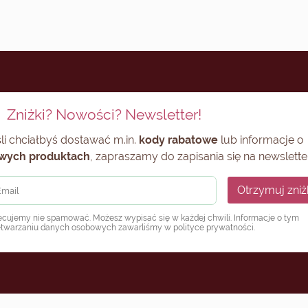
Zniżki? Nowości? Newsletter!
li chciałbyś dostawać m.in.
kody rabatowe
lub informacje o
wych produktach
, zapraszamy do zapisania się na newsletter
Otrzymuj zniż
ecujemy nie spamować. Możesz wypisać się w każdej chwili. Informacje o tym
etwarzaniu danych osobowych zawarliśmy w
polityce prywatności
.