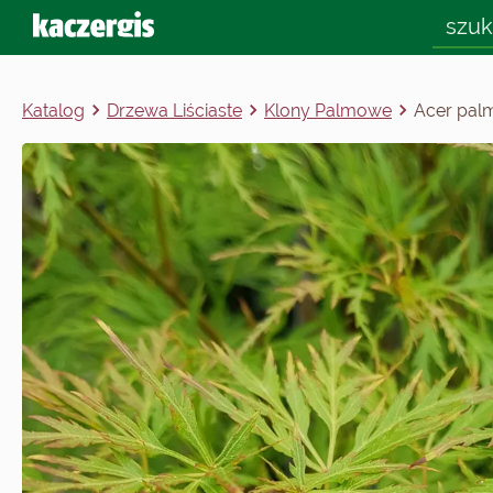
Katalog
Drzewa Liściaste
Klony Palmowe
Acer palm