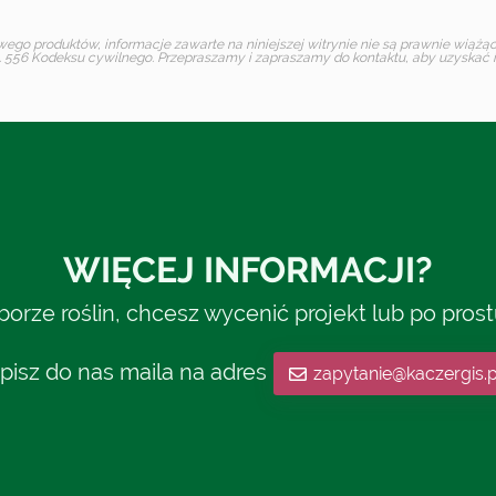
o produktów, informacje zawarte na niniejszej witrynie nie są prawnie wiążące 
 556 Kodeksu cywilnego. Przepraszamy i zapraszamy do kontaktu, aby uzyskać in
WIĘCEJ INFORMACJI?
rze roślin, chcesz wycenić projekt lub po pros
pisz do nas maila na adres
zapytanie@kaczergis.p