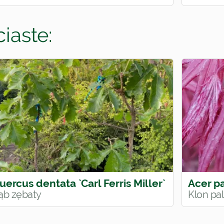
iaste:
uercus dentata `Carl Ferris Miller`
Acer p
ąb zębaty
Klon p