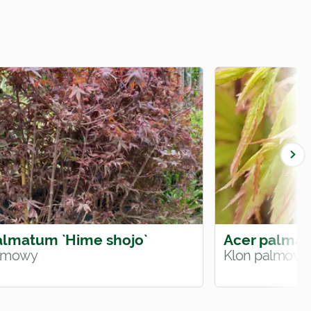
almatum `Hime shojo`
Acer palmat
almowy
Klon palmowy