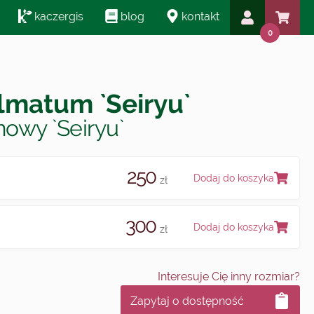
kaczergis
blog
kontakt
0
lmatum `Seiryu`
owy `Seiryu`
250
Dodaj do koszyka
zł
300
Dodaj do koszyka
zł
Interesuje Cię inny rozmiar?
Zapytaj o dostępność