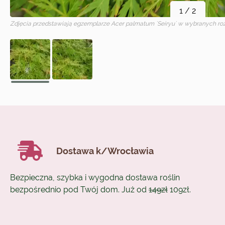
1
/
2
Zdjęcia przedstawiają egzemplarze
Acer palmatum `Seiryu`
w wybranych roz
Dostawa k/Wrocławia
Bezpieczna, szybka i wygodna dostawa roślin
bezpośrednio pod Twój dom. Już od
149zł
109zł.