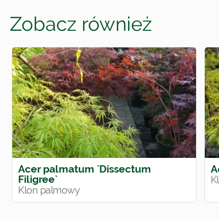
Zobacz również
Acer palmatum `Dissectum
A
Filigree`
K
Klon palmowy