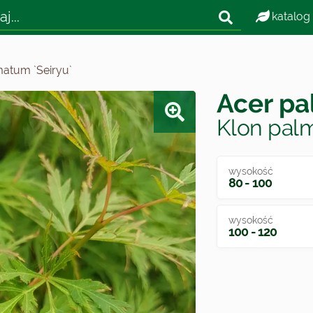
katalog
atum `Seiryu`
Acer pa
Klon palm
wysokość
80 - 100
wysokość
100 - 120