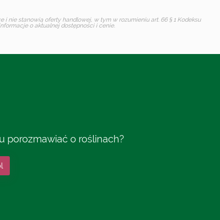
i nie stanowią oferty handlowej, w tym w rozumieniu art. 66 § 1 Kodeksu
formacje o aktualnej dostępności i cenie.
tu porozmawiać o roślinach?
l