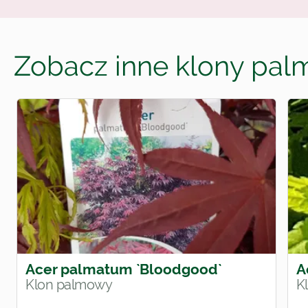
Zobacz inne klony pa
Acer palmatum `Bloodgood`
A
Klon palmowy
K