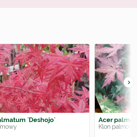
almatum `Deshojo`
Acer palmatu
almowy
Klon palmowy