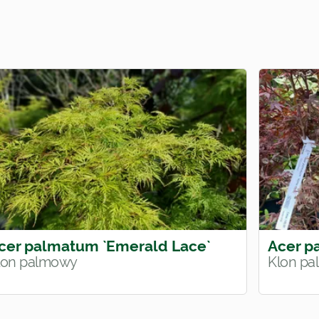
cer palmatum `Emerald Lace`
Acer p
lon palmowy
Klon p