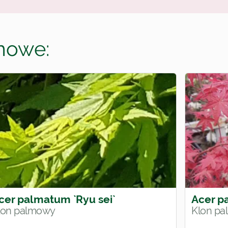
lmowe:
cer palmatum `Ryu sei`
Acer p
lon palmowy
Klon p