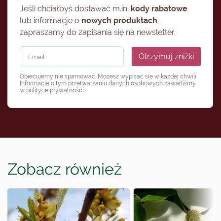
Jeśli chciałbyś dostawać m.in.
kody rabatowe
lub informacje o
nowych produktach
,
zapraszamy do zapisania się na newsletter.
Otrzymuj zniżki
Obiecujemy nie spamować. Możesz wypisać się w każdej chwili.
Informacje o tym przetwarzaniu danych osobowych zawarliśmy
w
polityce prywatności
.
Zobacz również