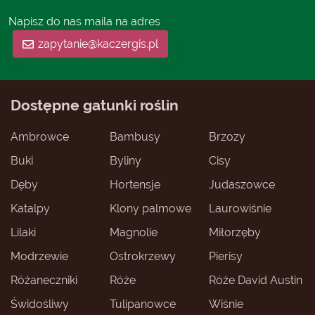
Napisz do nas maila na adres
zapytanie@kaczergis.pl
Dostępne gatunki roślin
Ambrowce
Bambusy
Brzozy
Buki
Byliny
Cisy
Dęby
Hortensje
Judaszowce
Katalpy
Klony palmowe
Laurowiśnie
Lilaki
Magnolie
Miłorzęby
Modrzewie
Ostrokrzewy
Pierisy
Różaneczniki
Róże
Róże David Austin
Świdośliwy
Tulipanowce
Wiśnie