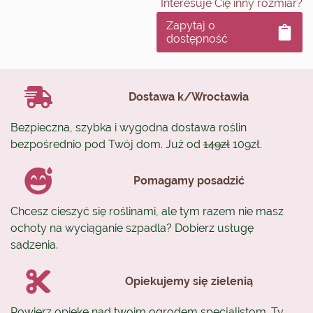
Interesuje Cię inny rozmiar?
Zapytaj o
dostępność
Dostawa k/Wrocławia
Bezpieczna, szybka i wygodna dostawa roślin
bezpośrednio pod Twój dom. Już od
149zł
109zł.
Pomagamy posadzić
Chcesz cieszyć się roślinami, ale tym razem nie masz
ochoty na wyciąganie szpadla? Dobierz usługę
sadzenia.
Opiekujemy się zielenią
Powierz opiekę nad twoim ogrodem specjalistom. Ty