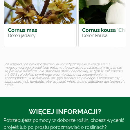
Cornus mas
Cornus kousa `China
Dereń jadalny
Dereń kousa
Ze względu na brak możliwości automatycznej aktualizacji stanu
magazynowego produktów, informacje zawarte na niniejszej witrynie nie
są prawnie wiążące i nie stanowią oferty handlowej, w tym w rozumieniu
art. 66 § 1 Kodeksu cywilnego oraz nie stanowią zapewnienia, w
szczególności w rozumieniu art. 556 Kodeksu cywilnego. Przepraszamy i
zapraszamy do kontaktu, aby uzyskać informacje o aktualnej dostępności i
cenie.
WIĘCEJ INFORMACJI?
Potrzebujesz pomocy w doborze roślin, chcesz wycenić
projekt lub po prostu porozmawiać o roślinach?