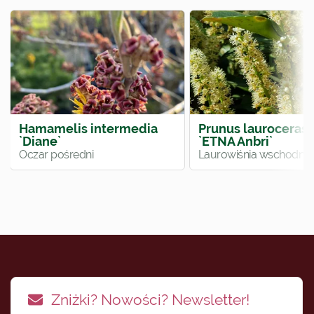
Hamamelis intermedia
Prunus lauroceras
`Diane`
`ETNA Anbri`
Oczar pośredni
Laurowiśnia wschodnia
Zniżki? Nowości? Newsletter!