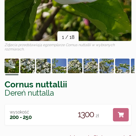
1
/
18
Zdjęcia przedstawiają egzemplarze
Cornus nuttallii
w wybranych
rozmiarach.
Cornus nuttallii
Dereń nuttalla
1300
wysokość
zł
200 - 250