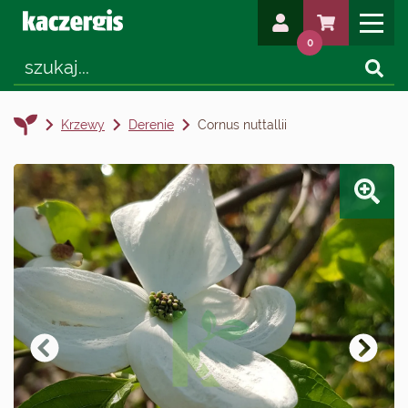
0
Krzewy
Derenie
Cornus nuttallii