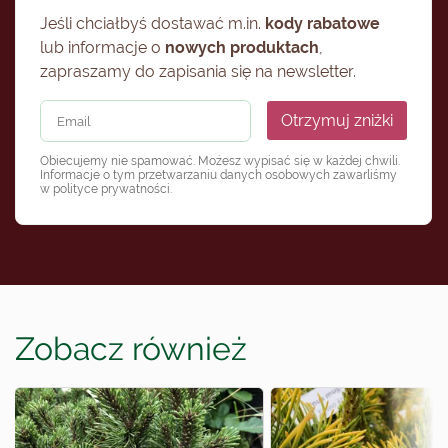
Jeśli chciałbyś dostawać m.in.
kody rabatowe
lub informacje o
nowych produktach
,
zapraszamy do zapisania się na newsletter.
Otrzymuj zniżki
Obiecujemy nie spamować. Możesz wypisać się w każdej chwili.
Informacje o tym przetwarzaniu danych osobowych zawarliśmy
w
polityce prywatności
.
Zobacz również