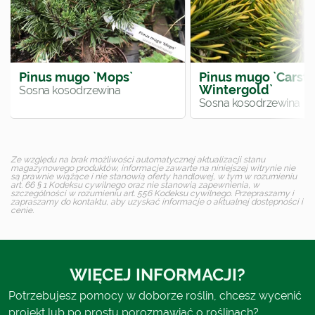
Pinus mugo `Mops`
Pinus mugo `Carste
Wintergold`
Sosna kosodrzewina
Sosna kosodrzewina
Ze względu na brak możliwości automatycznej aktualizacji stanu
magazynowego produktów, informacje zawarte na niniejszej witrynie nie
są prawnie wiążące i nie stanowią oferty handlowej, w tym w rozumieniu
art. 66 § 1 Kodeksu cywilnego oraz nie stanowią zapewnienia, w
szczególności w rozumieniu art. 556 Kodeksu cywilnego. Przepraszamy i
zapraszamy do kontaktu, aby uzyskać informacje o aktualnej dostępności i
cenie.
WIĘCEJ INFORMACJI?
Potrzebujesz pomocy w doborze roślin, chcesz wycenić
projekt lub po prostu porozmawiać o roślinach?