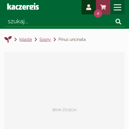
0
Iglaste
Sosny
Pinus uncinata