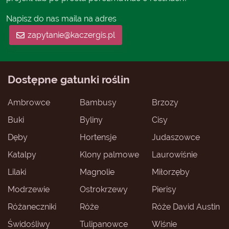
Napisz do nas maila na adres
zapytanie@kaczergis.pl
Dostępne gatunki roślin
Ambrowce
Bambusy
Brzozy
Buki
Byliny
Cisy
Dęby
Hortensje
Judaszowce
Katalpy
Klony palmowe
Laurowiśnie
Lilaki
Magnolie
Miłorzęby
Modrzewie
Ostrokrzewy
Pierisy
Różaneczniki
Róże
Róże David Austin
Świdośliwy
Tulipanowce
Wiśnie