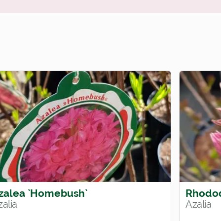
zalea `Homebush`
Rhodod
alia
Azalia