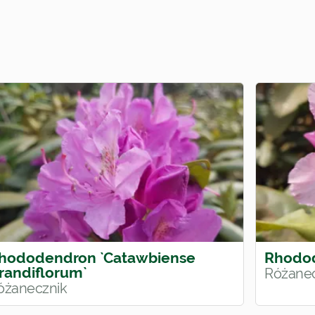
hododendron `Catawbiense
Rhodod
randiflorum`
Różanec
óżanecznik