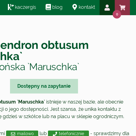
kaczergis
blog
kontakt
0
endron obtusum
hka`
pońska `Maruschka`
Dostępny na zapytanie
tusum `Maruschka`
istnieje w naszej bazie, ale obecnie
i o jego dostępności. Jest szansa, że unika kontaktu z
się gdzieś w szkółce lub na placu w sklepie ogrodniczym.
ami
lub
- sprawdzimy dla
mailowo
telefonicznie