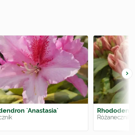
endron `Anastasia`
Rhododendro
znik
Różanecznik