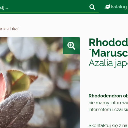
katalog
ruschka`
Rhodod
`Marusc
Azalia ja
Rhododendron ob
nie mamy informacj
internetem i czai 
Skontaktuj się z n