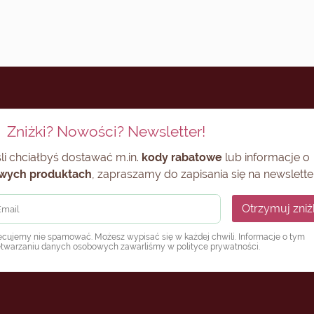
Zniżki? Nowości? Newsletter!
li chciałbyś dostawać m.in.
kody rabatowe
lub informacje o
wych produktach
, zapraszamy do zapisania się na newsletter
Otrzymuj zniż
ecujemy nie spamować. Możesz wypisać się w każdej chwili. Informacje o tym
etwarzaniu danych osobowych zawarliśmy w
polityce prywatności
.