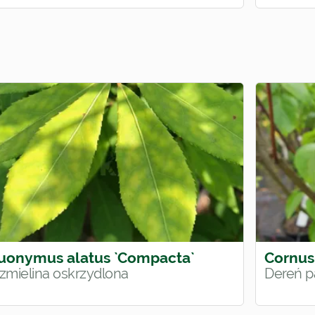
uonymus alatus `Compacta`
Cornus
rzmielina oskrzydlona
Dereń 