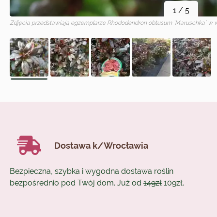
1
/
5
Zdjęcia przedstawiają egzemplarze
Rhododendron obtusum `Maruschka`
w w
Dostawa k/Wrocławia
Bezpieczna, szybka i wygodna dostawa roślin
bezpośrednio pod Twój dom. Już od
149zł
109zł.