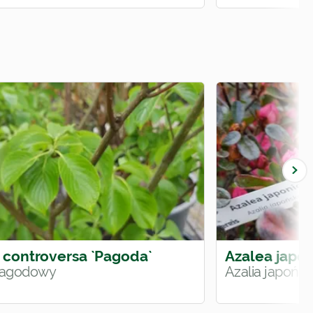
 controversa `Pagoda`
Azalea japon
pagodowy
Azalia japońs