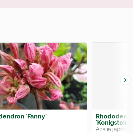
endron `Fanny`
Rhododendr
`Konigstein`
Azalia japońs