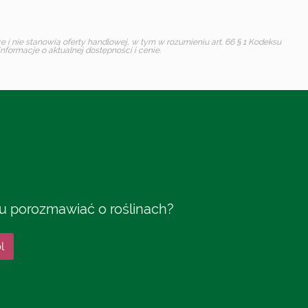
i nie stanowią oferty handlowej, w tym w rozumieniu art. 66 § 1 Kodeksu
formacje o aktualnej dostępności i cenie.
tu porozmawiać o roślinach?
l