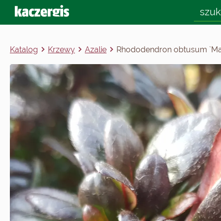
Katalog
Krzewy
Azalie
Rhododendron obtusum `Ma