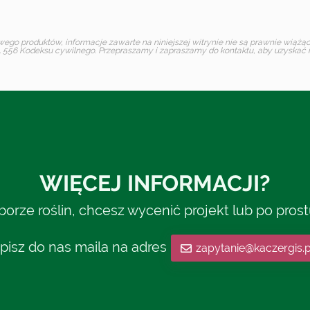
o produktów, informacje zawarte na niniejszej witrynie nie są prawnie wiążące 
 556 Kodeksu cywilnego. Przepraszamy i zapraszamy do kontaktu, aby uzyskać in
WIĘCEJ INFORMACJI?
rze roślin, chcesz wycenić projekt lub po pros
pisz do nas maila na adres
zapytanie@kaczergis.p