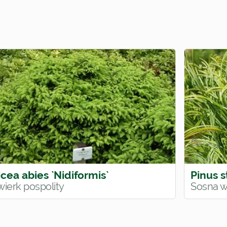
icea abies `Nidiformis`
Pinus s
wierk pospolity
Sosna 