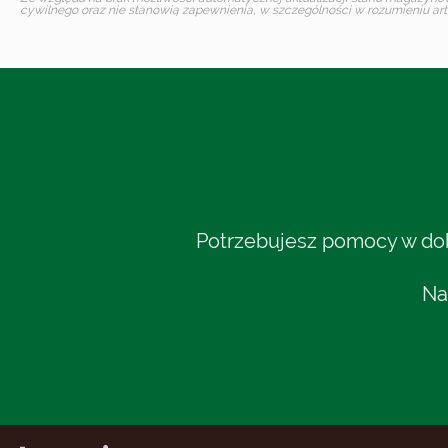
cywilnego oraz nie stanowią zapewnienia, w szczególności w rozumieniu art.
Potrzebujesz pomocy w dobo
Na