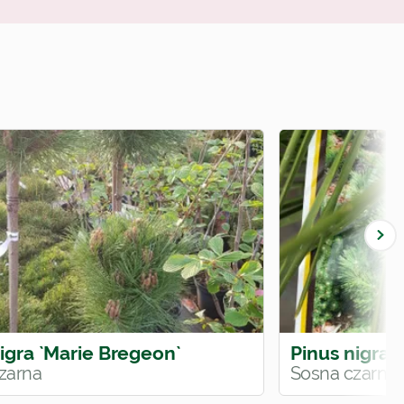
igra `Marie Bregeon`
Pinus nigra `
zarna
Sosna czarna