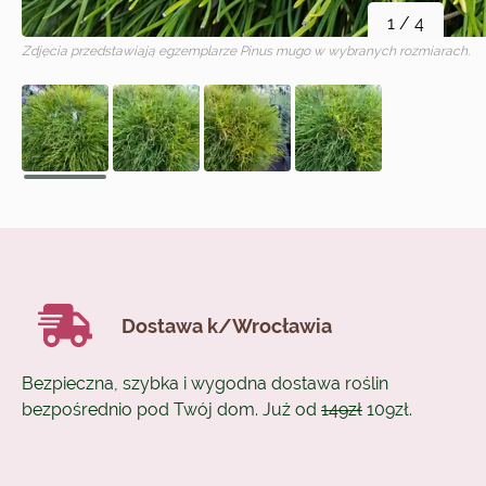
1
/
4
Zdjęcia przedstawiają egzemplarze
Pinus mugo
w wybranych rozmiarach.
Dostawa k/Wrocławia
Bezpieczna, szybka i wygodna dostawa roślin
bezpośrednio pod Twój dom. Już od
149zł
109zł.