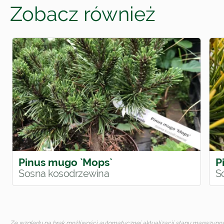
Zobacz również
Pinus mugo `Mops`
P
Sosna kosodrzewina
S
Ze względu na brak możliwości automatycznej aktualizacji stanu magazynoweg