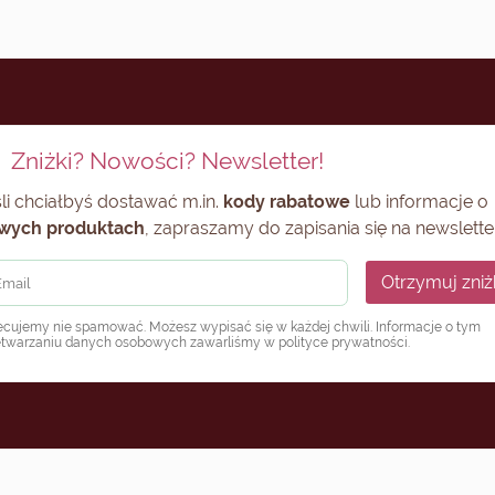
Zniżki? Nowości? Newsletter!
li chciałbyś dostawać m.in.
kody rabatowe
lub informacje o
wych produktach
, zapraszamy do zapisania się na newsletter
Otrzymuj zniż
ecujemy nie spamować. Możesz wypisać się w każdej chwili. Informacje o tym
etwarzaniu danych osobowych zawarliśmy w
polityce prywatności
.