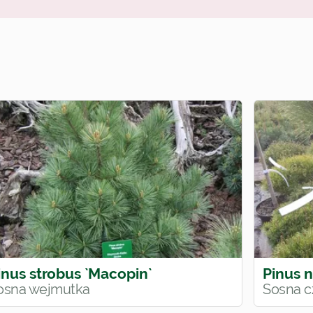
inus strobus `Macopin`
Pinus n
osna wejmutka
Sosna c