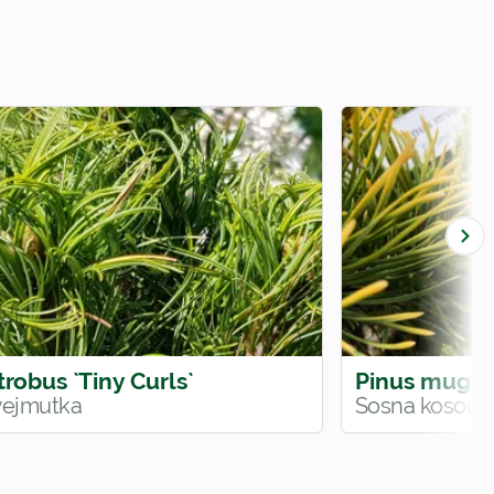
trobus `Tiny Curls`
Pinus mugo `
wejmutka
Sosna kosodr