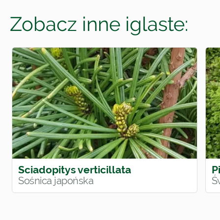
Zobacz inne iglaste:
Sciadopitys verticillata
P
Sośnica japońska
Ś