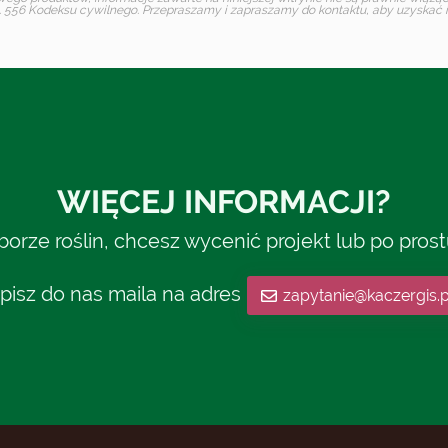
 556 Kodeksu cywilnego. Przepraszamy i zapraszamy do kontaktu, aby uzyskać in
WIĘCEJ INFORMACJI?
rze roślin, chcesz wycenić projekt lub po pros
pisz do nas maila na adres
zapytanie@kaczergis.p