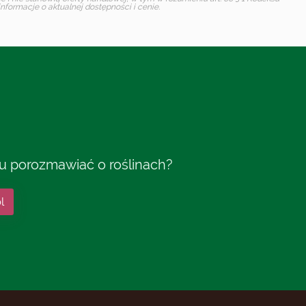
formacje o aktualnej dostępności i cenie.
tu porozmawiać o roślinach?
l