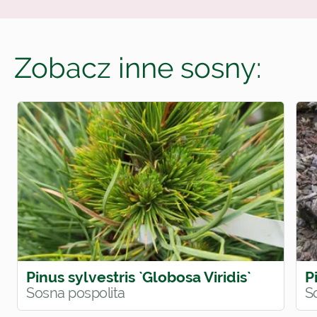
Zobacz inne sosny:
Pinus sylvestris `Globosa Viridis`
P
Sosna pospolita
S