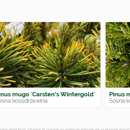
inus mugo `Carsten's Wintergold`
Pinus 
osna kosodrzewina
Sosna k
o produktów, informacje zawarte na niniejszej witrynie nie są prawnie wiążące 