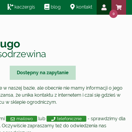
kaczergis
blog
kontakt
0
mugo
sodrzewina
Dostępny na zapytanie
je w naszej bazie, ale obecnie nie mamy informacji o jego
zansa, że unika kontaktu z internetem i czai się gdzieś w
acu w sklepie ogrodniczym.
ami
lub
- sprawdzimy dla
mailowo
telefonicznie
. Oczywiście zapraszamy też do odwiedzenia nas