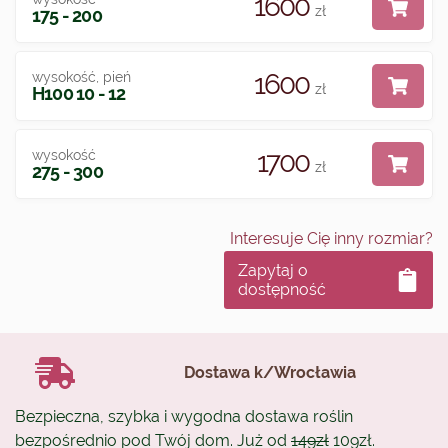
1600
zł
175 - 200
1600
wysokość, pień
zł
H100 10 - 12
1700
wysokość
zł
275 - 300
Interesuje Cię inny rozmiar?
Zapytaj o
dostępność
Dostawa k/Wrocławia
Bezpieczna, szybka i wygodna dostawa roślin
bezpośrednio pod Twój dom. Już od
149zł
109zł.