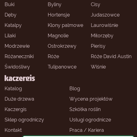
Buki
Byliny
Cisy
Dęby
Hortensje
Judaszowce
Katalpy
Klony palmowe
Laurowiśnie
Lilaki
Magnolie
Miłorzęby
Modrzewie
Ostrokrzewy
Pierisy
Różaneczniki
Róże
Róże David Austin
Świdośliwy
Tulipanowce
Wiśnie
Katalog
Blog
Duże drzewa
Wycena projektów
Kaczergis
Szkółka roślin
Sklep ogrodniczy
Usługi ogrodnicze
Kontakt
Praca / Kariera