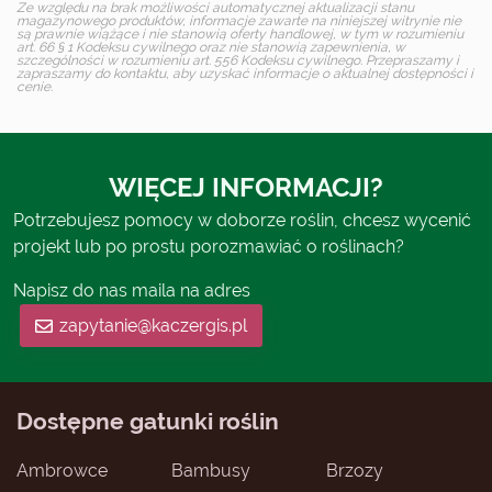
Ze względu na brak możliwości automatycznej aktualizacji stanu
magazynowego produktów, informacje zawarte na niniejszej witrynie nie
są prawnie wiążące i nie stanowią oferty handlowej, w tym w rozumieniu
art. 66 § 1 Kodeksu cywilnego oraz nie stanowią zapewnienia, w
szczególności w rozumieniu art. 556 Kodeksu cywilnego. Przepraszamy i
zapraszamy do kontaktu, aby uzyskać informacje o aktualnej dostępności i
cenie.
WIĘCEJ INFORMACJI?
Potrzebujesz pomocy w doborze roślin, chcesz wycenić
projekt lub po prostu porozmawiać o roślinach?
Napisz do nas maila na adres
zapytanie@kaczergis.pl
Dostępne gatunki roślin
Ambrowce
Bambusy
Brzozy