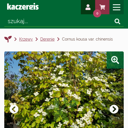
0
Krzewy
Derenie
Cornus kousa var. chinensis