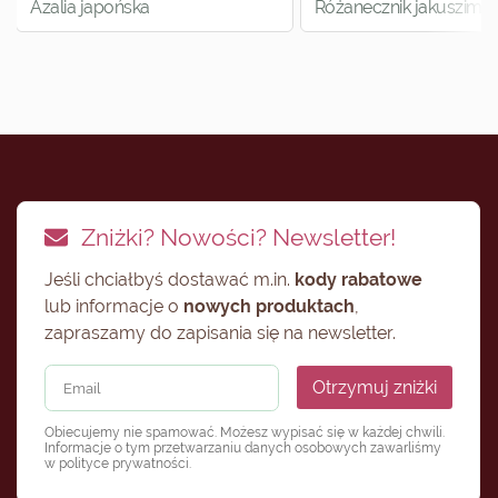
Azalia japońska
Różanecznik jakuszimań
Zniżki? Nowości? Newsletter!
Jeśli chciałbyś dostawać m.in.
kody rabatowe
lub informacje o
nowych produktach
,
zapraszamy do zapisania się na newsletter.
Otrzymuj zniżki
Obiecujemy nie spamować. Możesz wypisać się w każdej chwili.
Informacje o tym przetwarzaniu danych osobowych zawarliśmy
w
polityce prywatności
.