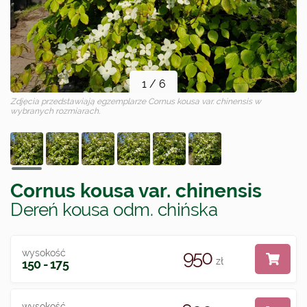
1
/
6
Zdjęcia przedstawiają egzemplarze
Cornus kousa var. chinensis
w
wybranych rozmiarach.
Cornus kousa var. chinensis
Dereń kousa odm. chińska
950
wysokość
zł
150 - 175
wysokość