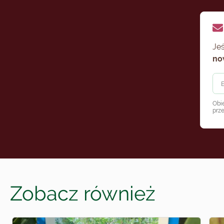
Jeś
no
Obi
prz
Zobacz również