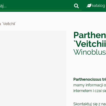
katalog
`Veitchii`
Parthen
`Veitchii
Winoblusz
Parthenocissus tri
mamy informacji o 
internetem i czai 
Skontaktuj się z n