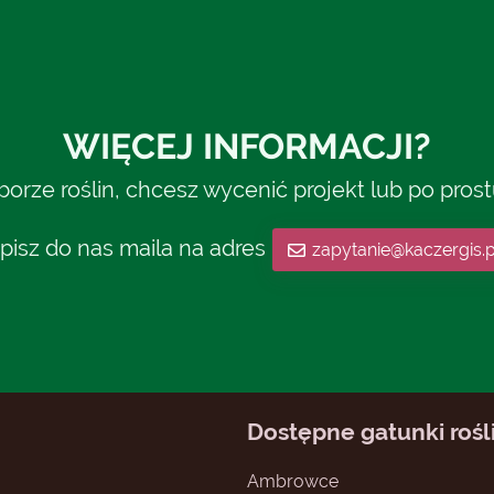
WIĘCEJ INFORMACJI?
rze roślin, chcesz wycenić projekt lub po pros
pisz do nas maila na adres
zapytanie@kaczergis.p
Dostępne gatunki rośl
Ambrowce