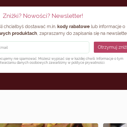
Zniżki? Nowości? Newsletter!
li chciałbyś dostawać m.in.
kody rabatowe
lub informacje o
wych produktach
, zapraszamy do zapisania się na newsletter
Otrzymuj zniż
ecujemy nie spamować. Możesz wypisać się w każdej chwili. Informacje o tym
etwarzaniu danych osobowych zawarliśmy w
polityce prywatności
.