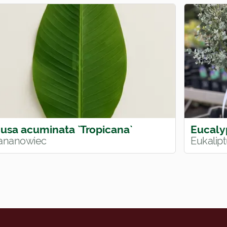
usa acuminata `Tropicana`
Eucaly
ananowiec
Eukalip