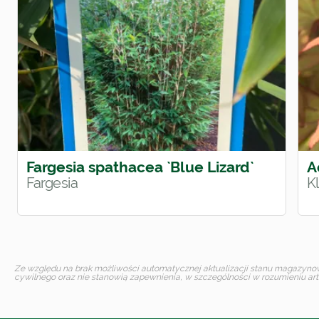
Fargesia spathacea `Blue Lizard`
A
Fargesia
K
Ze względu na brak możliwości automatycznej aktualizacji stanu magazynoweg
cywilnego oraz nie stanowią zapewnienia, w szczególności w rozumieniu art.