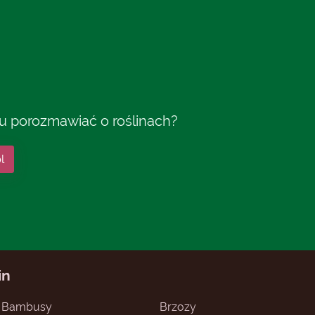
tu porozmawiać o roślinach?
l
in
Bambusy
Brzozy