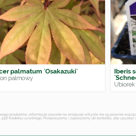
cer palmatum `Osakazuki`
Iberis
`Schne
lon palmowy
Ubiorek
o produktów, informacje zawarte na niniejszej witrynie nie są prawnie wiążące 
 556 Kodeksu cywilnego. Przepraszamy i zapraszamy do kontaktu, aby uzyskać in