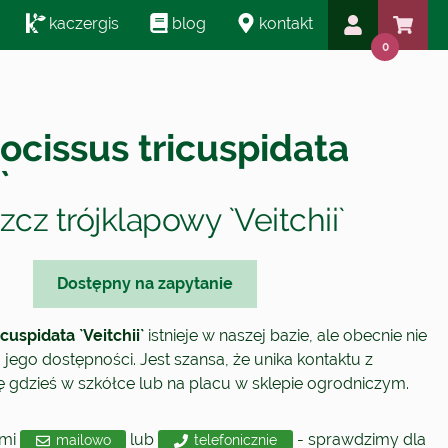
kaczergis
blog
kontakt
0
ocissus tricuspidata
`
cz trójklapowy `Veitchii`
Dostępny na zapytanie
cuspidata `Veitchii`
istnieje w naszej bazie, ale obecnie nie
jego dostępności. Jest szansa, że unika kontaktu z
się gdzieś w szkółce lub na placu w sklepie ogrodniczym.
ami
lub
- sprawdzimy dla
mailowo
telefonicznie