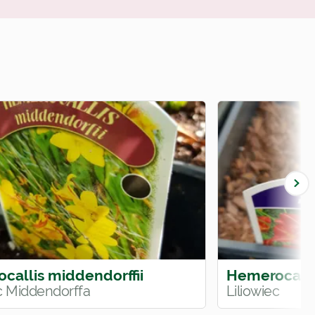
callis middendorffii
Hemerocalli
ec Middendorffa
Liliowiec