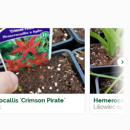
allis `Crimson Pirate`
Hemerocalli
c
Liliowiec ogr