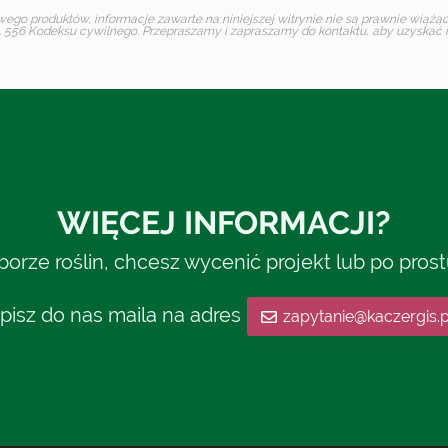
o produktów, informacje zawarte na niniejszej witrynie nie są prawnie wiążące 
 556 Kodeksu cywilnego. Przepraszamy i zapraszamy do kontaktu, aby uzyskać in
WIĘCEJ INFORMACJI?
rze roślin, chcesz wycenić projekt lub po pros
pisz do nas maila na adres
zapytanie@kaczergis.p