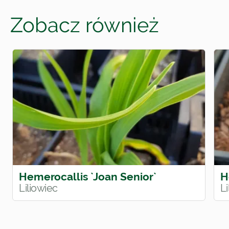
Zobacz również
Hemerocallis `Joan Senior`
H
Liliowiec
Li