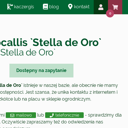
kaczergis
blog
kontakt
0
allis `Stella de Oro`
`Stella de Oro`
Dostępny na zapytanie
lla de Oro`
istnieje w naszej bazie, ale obecnie nie mamy
ostępności. Jest szansa, że unika kontaktu z internetem i
szkółce lub na placu w sklepie ogrodniczym.
ami
lub
- sprawdzimy dla
mailowo
telefonicznie
. Oczywiście zapraszamy też do odwiedzenia nas