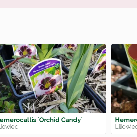
emerocallis `Orchid Candy`
Hemero
liowiec
Liliowi