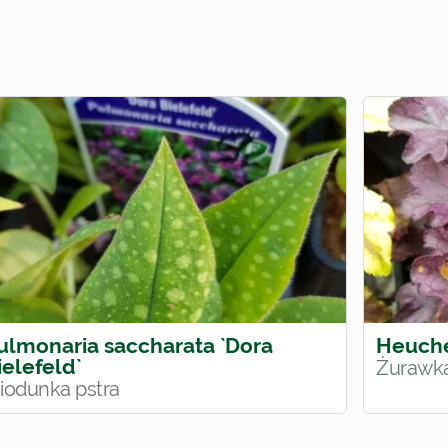
ulmonaria saccharata `Dora
Heuche
ielefeld`
Żurawk
iodunka pstra