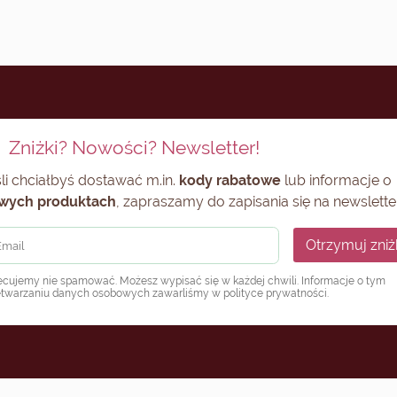
Zniżki? Nowości? Newsletter!
li chciałbyś dostawać m.in.
kody rabatowe
lub informacje o
wych produktach
, zapraszamy do zapisania się na newsletter
Otrzymuj zniż
ecujemy nie spamować. Możesz wypisać się w każdej chwili. Informacje o tym
etwarzaniu danych osobowych zawarliśmy w
polityce prywatności
.