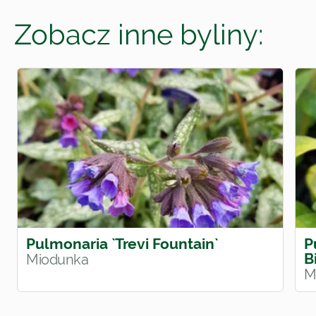
Zobacz inne byliny:
Pulmonaria `Trevi Fountain`
P
B
Miodunka
M