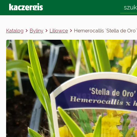
Katalog
Byliny
Liliowce
Hemerocallis `Stella de Oro`