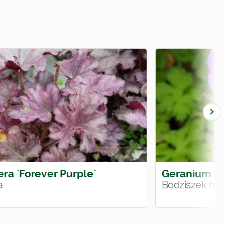
ra `Forever Purple`
Geranium hi
a
Bodziszek hima