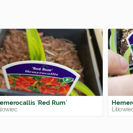
emerocallis `Red Rum`
Hemeroc
liowiec
Liliowie