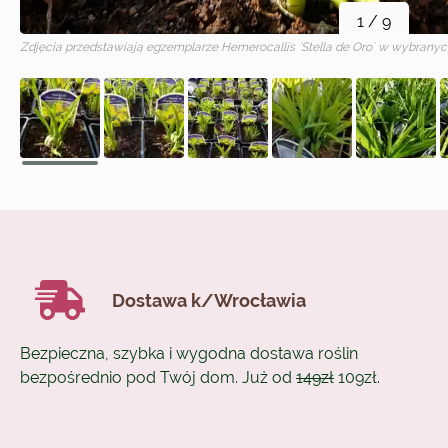
1
/
9
Zdjęcia przedstawiają egzemplarze
Hemerocallis `Stella de Oro`
w wybranych
Dostawa k/Wrocławia
Bezpieczna, szybka i wygodna dostawa roślin
bezpośrednio pod Twój dom. Już od
149zł
109zł.