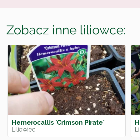
Zobacz inne liliowce:
Hemerocallis `Crimson Pirate`
H
Liliowiec
Li