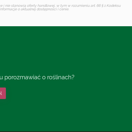
i nie stanowią oferty handlowej, w tym w rozumieniu art. 66 § 1 Kodeksu
formacje o aktualnej dostępności i cenie.
tu porozmawiać o roślinach?
l