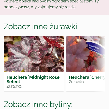
Powierz opiekę nad twoim ogrodem specjalistom. Ty
odpoczywasz, my zajmujemy się resztą.
Zobacz inne żurawki:
Heuchera `Midnight Rose
Heuchera `Cherry C
Select`
Żurawka
Żurawka
Zobacz inne byliny: