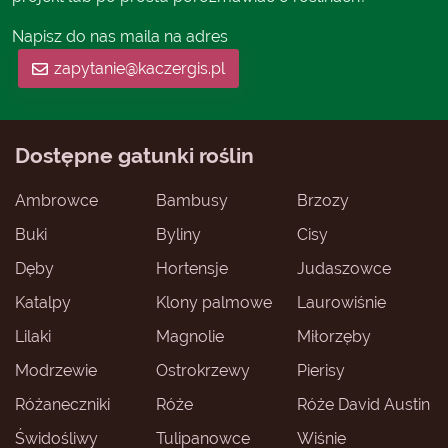
Napisz do nas maila na adres
zapytanie@kaczergis.pl
Dostępne gatunki roślin
Ambrowce
Bambusy
Brzozy
Buki
Byliny
Cisy
Dęby
Hortensje
Judaszowce
Katalpy
Klony palmowe
Laurowiśnie
Lilaki
Magnolie
Miłorzęby
Modrzewie
Ostrokrzewy
Pierisy
Różaneczniki
Róże
Róże David Austin
Świdośliwy
Tulipanowce
Wiśnie