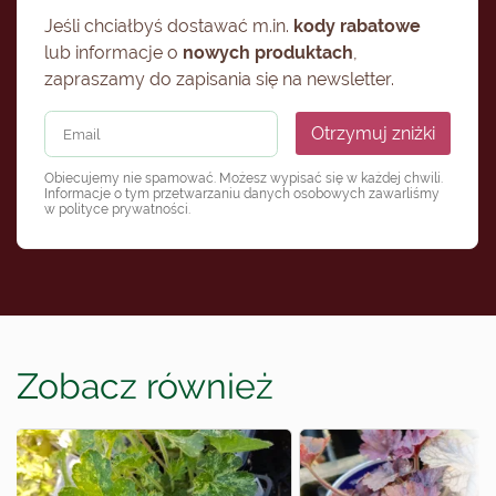
Jeśli chciałbyś dostawać m.in.
kody rabatowe
lub informacje o
nowych produktach
,
zapraszamy do zapisania się na newsletter.
Otrzymuj zniżki
Obiecujemy nie spamować. Możesz wypisać się w każdej chwili.
Informacje o tym przetwarzaniu danych osobowych zawarliśmy
w
polityce prywatności
.
Zobacz również