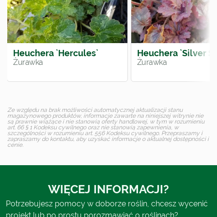
Heuchera `Hercules`
Heuchera `Silver Sc
Żurawka
Żurawka
Ze względu na brak możliwości automatycznej aktualizacji stanu
magazynowego produktów, informacje zawarte na niniejszej witrynie nie
są prawnie wiążące i nie stanowią oferty handlowej, w tym w rozumieniu
art. 66 § 1 Kodeksu cywilnego oraz nie stanowią zapewnienia, w
szczególności w rozumieniu art. 556 Kodeksu cywilnego. Przepraszamy i
zapraszamy do kontaktu, aby uzyskać informacje o aktualnej dostępności i
cenie.
WIĘCEJ INFORMACJI?
Potrzebujesz pomocy w doborze roślin, chcesz wycenić
projekt lub po prostu porozmawiać o roślinach?